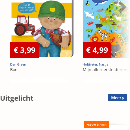
€ 3,99
€ 4,99
Dan Green
Holtfreter, Nastja
Boer
Mijn allereerste dierena
Uitgelicht
Meer
Nieuw
Binnen