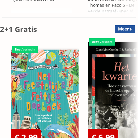
Thomas en Paco 5 - De
Verkleinstraal (Special
Edition)
2+1 Gratis
Meer
Best
Verkocht
Best
Verkocht
€ 2,99
€ 6,99