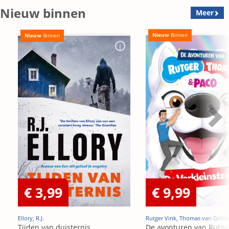
Nieuw binnen
Meer
Nieuw
Binnen
Nieuw
Binnen
€ 3,99
€ 9,99
Ellory, R.J.
Rutger Vink, Thomas van Grins
Tijden van duisternis
De avonturen van Rutge