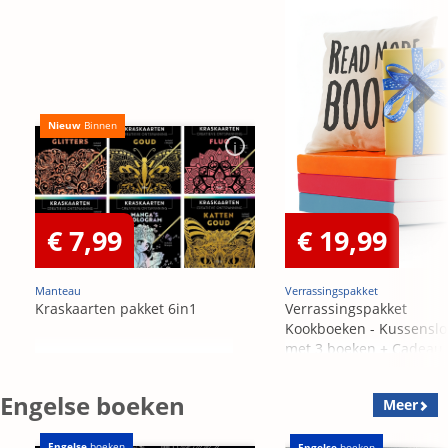
Nieuw
Binnen
€ 7,99
€ 19,99
Manteau
Verrassingspakket
Kraskaarten pakket 6in1
Verrassingspakket
Kookboeken - Kussensl
met 3 boeken + Cadeau
OP=OP
Engelse boeken
Meer
Engelse
boeken
Engelse
boeken