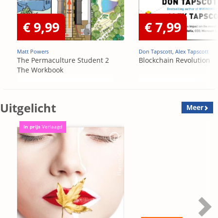
€ 9,99
€ 7,99
Matt Powers
Don Tapscott, Alex Tapscott
The Permaculture Student 2
Blockchain Revolution
The Workbook
Uitgelicht
Meer
In prijs
Verlaagd