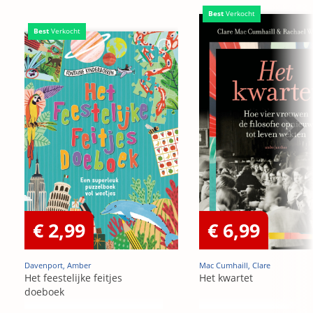
Best
Verkocht
Best
Verkocht
€ 2,99
€ 6,99
Davenport, Amber
Mac Cumhaill, Clare
Het feestelijke feitjes
Het kwartet
doeboek