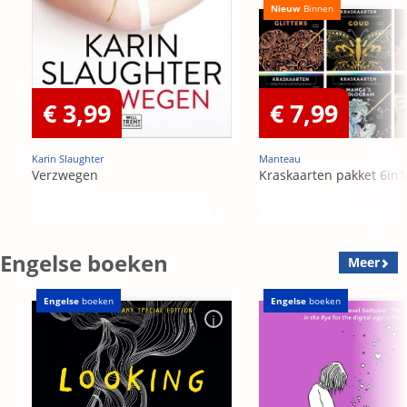
Nieuw
Binnen
€ 3,99
€ 7,99
Karin Slaughter
Manteau
Verzwegen
Kraskaarten pakket 6in1
Engelse boeken
Meer
Engelse
boeken
Engelse
boeken