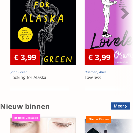
€ 3,99
€ 3,99
John Green
Oseman, Alice
Looking for Alaska
Loveless
Nieuw binnen
Meer
In prijs
Verlaagd
Nieuw
Binnen