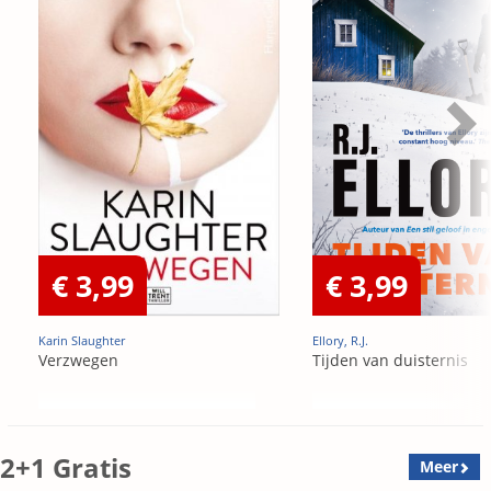
€ 3,99
€ 3,99
Karin Slaughter
Ellory, R.J.
Verzwegen
Tijden van duisternis
2+1 Gratis
Meer