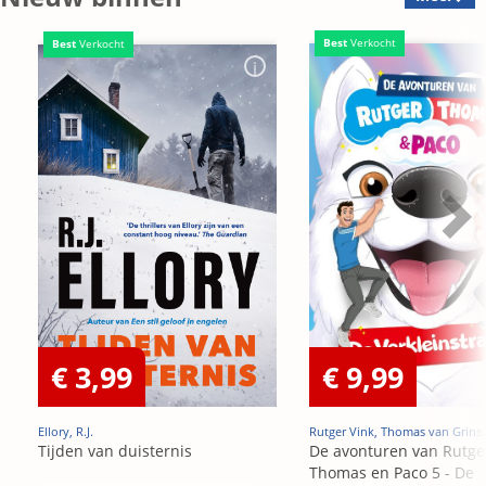
Best
Verkocht
Best
Verkocht
€ 3,99
€ 9,99
Ellory, R.J.
Rutger Vink, Thomas van Grins
Tijden van duisternis
De avonturen van Rutge
Thomas en Paco 5 - De