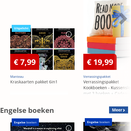
Uitgelicht
€ 7,99
€ 19,99
Manteau
Verrassingspakket
Kraskaarten pakket 6in1
Verrassingspakket
Kookboeken - Kussensl
met 3 boeken + Cadeau
OP=OP
Engelse boeken
Meer
Engelse
boeken
Engelse
boeken