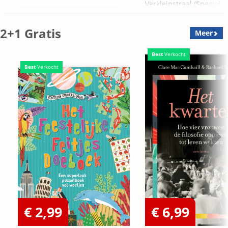
Verkleinstraal (Special
Edition)
2+1 Gratis
Meer
Best
Verkocht
Best
Verkocht
€ 2,99
€ 6,99