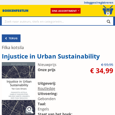
Inloggen/registreren
ONS ASSORTIMENT
0
TERUG
Filka kotsila
Injustice in Urban Sustainability
Nieuwprijs
€ 59,95
€ 34,99
Onze prijs
Uitgeverij:
Routledge
Uitvoering:
Gebonden
Taal:
Engels
Staat van het boek: