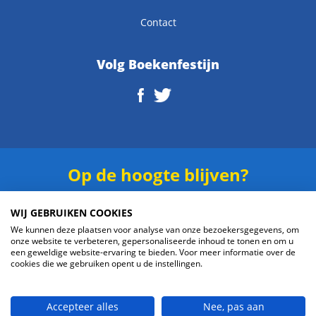
Contact
Volg Boekenfestijn
Op de hoogte blijven?
Schrijf je in voor onze
nieuwsbrief
.
WIJ GEBRUIKEN COOKIES
We kunnen deze plaatsen voor analyse van onze bezoekersgegevens, om
onze website te verbeteren, gepersonaliseerde inhoud te tonen en om u
een geweldige website-ervaring te bieden. Voor meer informatie over de
cookies die we gebruiken opent u de instellingen.
Verzenden
Accepteer alles
Nee, pas aan
© 2026 Boekenfestijn.com | website door
BlueMinds.nl