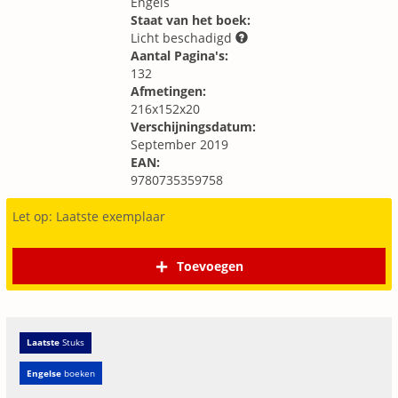
Engels
Staat van het boek:
Licht beschadigd
Aantal Pagina's:
132
Afmetingen:
216x152x20
Verschijningsdatum:
September 2019
EAN:
9780735359758
Let op: Laatste exemplaar
Toevoegen
Laatste
Stuks
Engelse
boeken