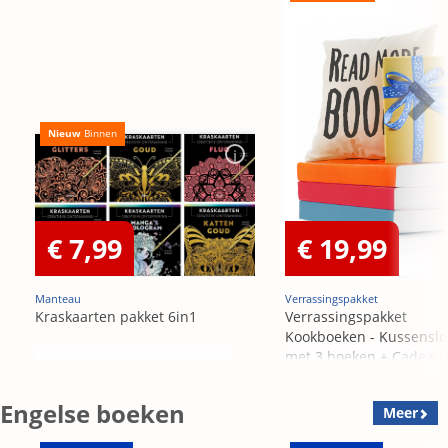
Nieuw
Binnen
€ 7,99
€ 19,99
Manteau
Verrassingspakket
Kraskaarten pakket 6in1
Verrassingspakket
Kookboeken - Kussensl
met 3 boeken + Cadeau
OP=OP
Engelse boeken
Meer