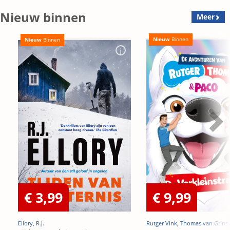
Nieuw binnen
Meer
Nieuw
Binnen
Nieuw
Binnen
€ 3,99
€ 9,99
Ellory, R.J.
Rutger Vink, Thomas van Grins