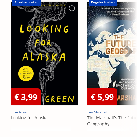
Engelse
boeken
Engelse
boeken
€ 3,99
€ 5,99
John Green
Tim Marshall
Looking for Alaska
Tim Marshall's The Futu
Geography