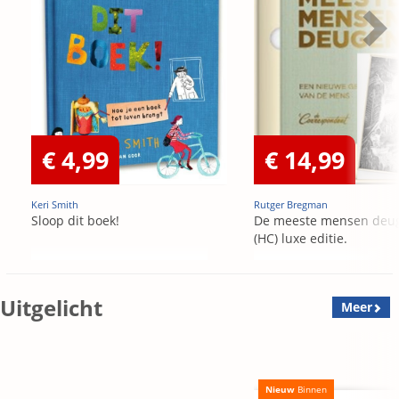
€ 4,99
€ 14,99
Keri Smith
Rutger Bregman
Sloop dit boek!
De meeste mensen deu
(HC) luxe editie.
Uitgelicht
Meer
Nieuw
Binnen