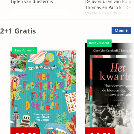
Tijden van duisternis
De avonturen van Rutge
Thomas en Paco 5 - De
Verkleinstraal (Special
Edition)
2+1 Gratis
Meer
Best
Verkocht
Best
Verkocht