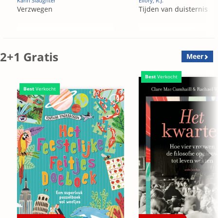
Karin Slaughter
Ellory, R.J.
Verzwegen
Tijden van duisternis
2+1 Gratis
Meer
Best
Verkocht
Best
Verkocht