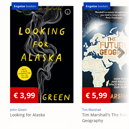
Engelse
boeken
Engelse
boeken
€ 3,99
€ 5,99
John Green
Tim Marshall
Looking for Alaska
Tim Marshall's The Futu
Geography