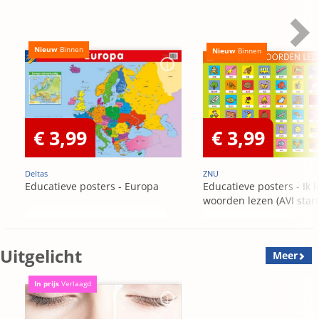
Nieuw
Binnen
Nieuw
Binnen
€ 3,99
€ 3,99
Deltas
ZNU
Educatieve posters - Europa
Educatieve posters - Ik l
woorden lezen (AVI start
Uitgelicht
Meer
In prijs
Verlaagd