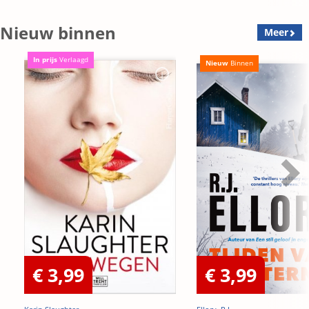
Nieuw binnen
Meer
In prijs
Verlaagd
Nieuw
Binnen
€ 3,99
€ 3,99