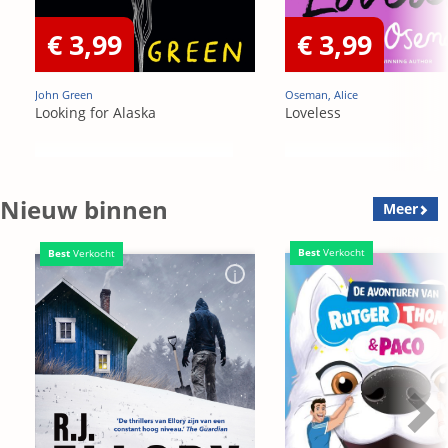
€ 3,99
€ 3,99
John Green
Oseman, Alice
Looking for Alaska
Loveless
Nieuw binnen
Meer
Best
Verkocht
Best
Verkocht