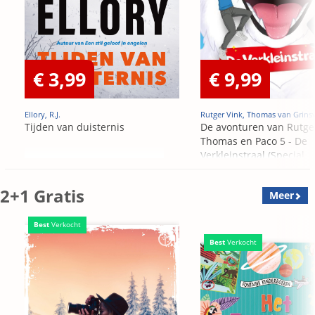
€ 3,99
€ 9,99
Ellory, R.J.
Rutger Vink, Thomas van Grins
Tijden van duisternis
De avonturen van Rutge
Thomas en Paco 5 - De
Verkleinstraal (Special
Edition)
2+1 Gratis
Meer
Best
Verkocht
Best
Verkocht