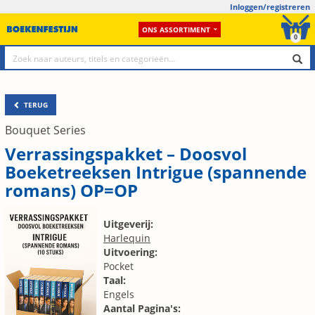
Inloggen/registreren
ONS ASSORTIMENT
0
TERUG
Bouquet Series
Verrassingspakket – Doosvol
Boeketreeksen Intrigue (spannende
romans) OP=OP
Uitgeverij:
Harlequin
Uitvoering:
Pocket
Taal:
Engels
Aantal Pagina's: