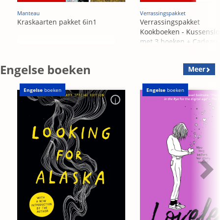
Manteau
Verrassingspakket
Kraskaarten pakket 6in1
Verrassingspakket
Kookboeken - Kussensl
met 3 boeken + Cadeau
OP=OP
Engelse boeken
Meer
Engelse
boeken
Engelse
boeken