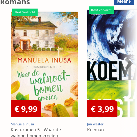
Romans
Meer
Best
Verkocht
Best
Verkocht
€ 9,99
€ 3,99
Manuela Inusa
Jan wester
Kustdromen 5 - Waar de
Koeman
walnootbomen groeien