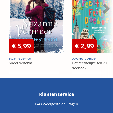
€ 5,99
€ 2,99
Suzanne Vermeer
Davenport, Amber
Sneeuwstorm
Het feestelijke feitjes
doeboek
Klantenservice
FAQ /Veelgestelde vragen