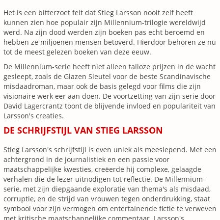
Het is een bitterzoet feit dat Stieg Larsson nooit zelf heeft
kunnen zien hoe populair zijn Millennium-trilogie wereldwijd
werd. Na zijn dood werden zijn boeken pas echt beroemd en
hebben ze miljoenen mensen betoverd. Hierdoor behoren ze nu
tot de meest gelezen boeken van deze eeuw.
De Millennium-serie heeft niet alleen talloze prijzen in de wacht
gesleept, zoals de Glazen Sleutel voor de beste Scandinavische
misdaadroman, maar ook de basis gelegd voor films die zijn
visionaire werk eer aan doen. De voortzetting van zijn serie door
David Lagercrantz toont de blijvende invloed en populariteit van
Larsson's creaties.
DE SCHRIJFSTIJL VAN STIEG LARSSON
Stieg Larsson's schrijfstijl is even uniek als meeslepend. Met een
achtergrond in de journalistiek en een passie voor
maatschappelijke kwesties, creëerde hij complexe, gelaagde
verhalen die de lezer uitnodigen tot reflectie. De Millennium-
serie, met zijn diepgaande exploratie van thema's als misdaad,
corruptie, en de strijd van vrouwen tegen onderdrukking, staat
symbool voor zijn vermogen om entertainende fictie te verweven
met kritische maatschappelijke commentaar. Larsson's