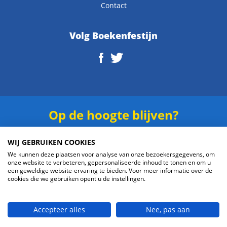
Contact
Volg Boekenfestijn
Op de hoogte blijven?
Schrijf je in voor onze
nieuwsbrief
.
WIJ GEBRUIKEN COOKIES
We kunnen deze plaatsen voor analyse van onze bezoekersgegevens, om
onze website te verbeteren, gepersonaliseerde inhoud te tonen en om u
een geweldige website-ervaring te bieden. Voor meer informatie over de
cookies die we gebruiken opent u de instellingen.
Verzenden
Accepteer alles
Nee, pas aan
© 2026 Boekenfestijn.com | website door
BlueMinds.nl