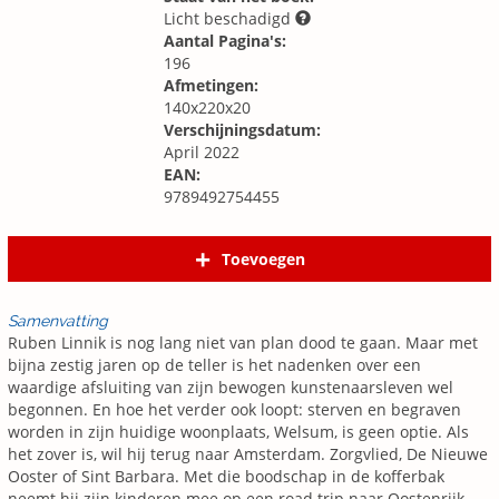
Licht beschadigd
Aantal Pagina's:
196
Afmetingen:
140x220x20
Verschijningsdatum:
April 2022
EAN:
9789492754455
Toevoegen
Samenvatting
Ruben Linnik is nog lang niet van plan dood te gaan. Maar met
bijna zestig jaren op de teller is het nadenken over een
waardige afsluiting van zijn bewogen kunstenaarsleven wel
begonnen. En hoe het verder ook loopt: sterven en begraven
worden in zijn huidige woonplaats, Welsum, is geen optie. Als
het zover is, wil hij terug naar Amsterdam. Zorgvlied, De Nieuwe
Ooster of Sint Barbara. Met die boodschap in de kofferbak
neemt hij zijn kinderen mee op een road trip naar Oostenrijk.