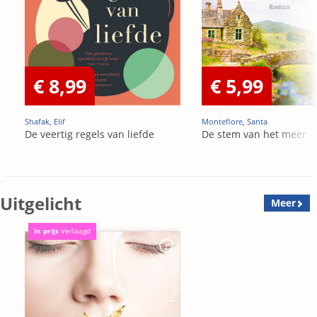
€ 8,99
€ 5,99
Shafak, Elif
Montefiore, Santa
De veertig regels van liefde
De stem van het meer
Uitgelicht
Meer
In prijs
Verlaagd