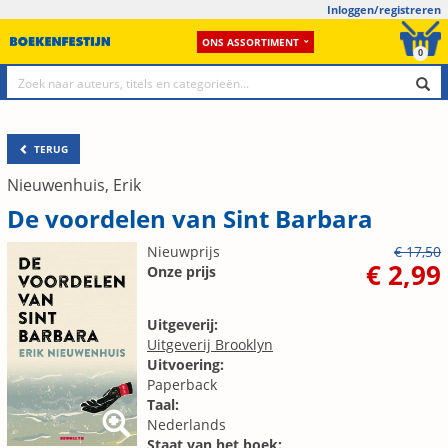
Inloggen/registreren
ONS ASSORTIMENT
0
TERUG
Nieuwenhuis, Erik
De voordelen van Sint Barbara
Nieuwprijs
€ 17,50
€ 2,99
Onze prijs
Uitgeverij:
Uitgeverij Brooklyn
Uitvoering:
Paperback
Taal:
Nederlands
Staat van het boek: