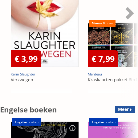
Nieuw
Binnen
€ 3,99
€ 7,99
Karin Slaughter
Manteau
Verzwegen
Kraskaarten pakket 6in1
Engelse boeken
Meer
Engelse
boeken
Engelse
boeken