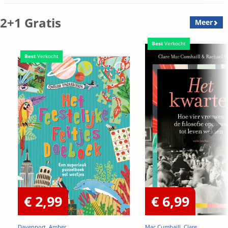
2+1 Gratis
Meer
Best
Verkocht
Best
Verkocht
€ 2,99
€ 6,99
Davenport, Amber
Mac Cumhaill, Clare