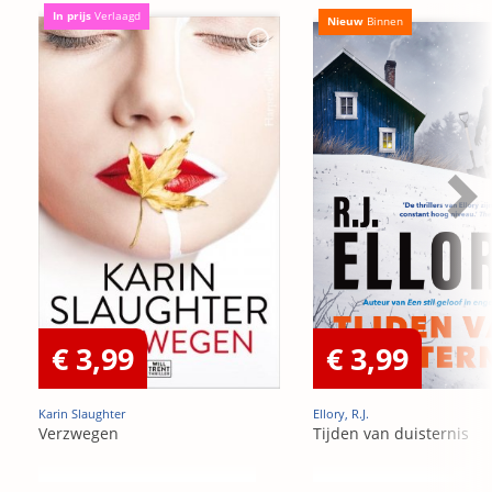
In prijs
Verlaagd
Nieuw
Binnen
€ 3,99
€ 3,99
Karin Slaughter
Ellory, R.J.
Verzwegen
Tijden van duisternis