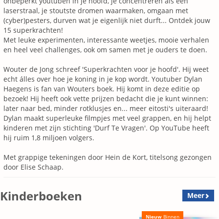
onbeperkt youtuben in je hoofd, je concentreren als een
laserstraal, je stoutste dromen waarmaken, omgaan met
(cyber)pesters, durven wat je eigenlijk niet durft... Ontdek jouw
15 superkrachten!
Met leuke experimenten, interessante weetjes, mooie verhalen
en heel veel challenges, ook om samen met je ouders te doen.
Wouter de Jong schreef 'Superkrachten voor je hoofd'. Hij weet
echt álles over hoe je koning in je kop wordt. Youtuber Dylan
Haegens is fan van Wouters boek. Hij komt in deze editie op
bezoek! Hij heeft ook vette prijzen bedacht die je kunt winnen:
later naar bed, minder rotklusjes en... meer eitosti's uiteraard!
Dylan maakt superleuke filmpjes met veel grappen, en hij helpt
kinderen met zijn stichting 'Durf Te Vragen'. Op YouTube heeft
hij ruim 1,8 miljoen volgers.
Met grappige tekeningen door Hein de Kort, titelsong gezongen
door Elise Schaap.
Kinderboeken
Meer
Nieuw
Binnen