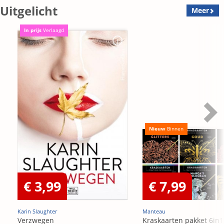
Uitgelicht
Meer
In prijs
Verlaagd
Nieuw
Binnen
€ 3,99
€ 7,99
Karin Slaughter
Manteau
Verzwegen
Kraskaarten pakket 6in1