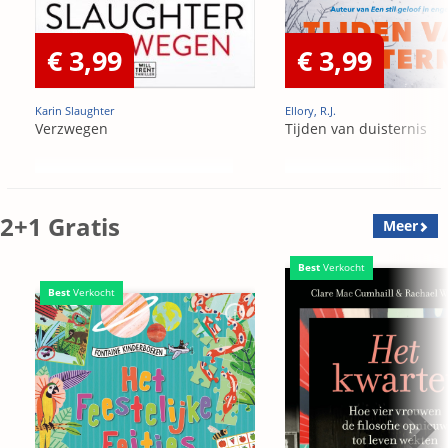
€ 3,99
€ 3,99
Karin Slaughter
Ellory, R.J.
Verzwegen
Tijden van duisternis
2+1 Gratis
Meer
Best
Verkocht
Best
Verkocht