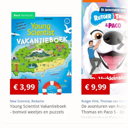
Best
Verkocht
€ 3,99
€ 9,99
New Scientist, Redactie
Rutger Vink, Thomas van Grins
Young Scientist Vakantieboek
De avonturen van Rutge
- bomvol weetjes en puzzels
Thomas en Paco 5 - De
Verkleinstraal (Special
Edition)