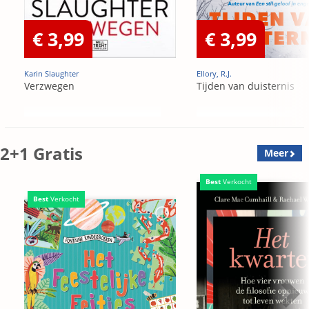
€ 3,99
€ 3,99
Karin Slaughter
Ellory, R.J.
Verzwegen
Tijden van duisternis
2+1 Gratis
Meer
Best
Verkocht
Best
Verkocht