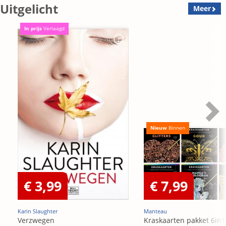
Uitgelicht
Meer
In prijs
Verlaagd
Nieuw
Binnen
€ 3,99
€ 7,99
Karin Slaughter
Manteau
Verzwegen
Kraskaarten pakket 6in1