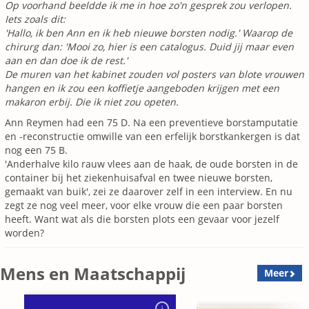
Op voorhand beeldde ik me in hoe zo'n gesprek zou verlopen.
Iets zoals dit:
'Hallo, ik ben Ann en ik heb nieuwe borsten nodig.' Waarop de
chirurg dan: 'Mooi zo, hier is een catalogus. Duid jij maar even
aan en dan doe ik de rest.'
De muren van het kabinet zouden vol posters van blote vrouwen
hangen en ik zou een koffietje aangeboden krijgen met een
makaron erbij. Die ik niet zou opeten.
Ann Reymen had een 75 D. Na een preventieve borstamputatie
en -reconstructie omwille van een erfelijk borstkankergen is dat
nog een 75 B.
'Anderhalve kilo rauw vlees aan de haak, de oude borsten in de
container bij het ziekenhuisafval en twee nieuwe borsten,
gemaakt van buik', zei ze daarover zelf in een interview. En nu
zegt ze nog veel meer, voor elke vrouw die een paar borsten
heeft. Want wat als die borsten plots een gevaar voor jezelf
worden?
Mens en Maatschappij
Meer