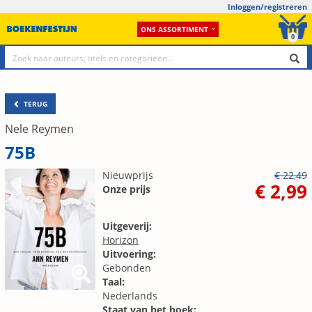
Inloggen/registreren
ONS ASSORTIMENT
0
TERUG
Nele Reymen
75B
Nieuwprijs
€ 22,49
€ 2,99
Onze prijs
Uitgeverij:
Horizon
Uitvoering:
Gebonden
Taal:
Nederlands
Staat van het boek: