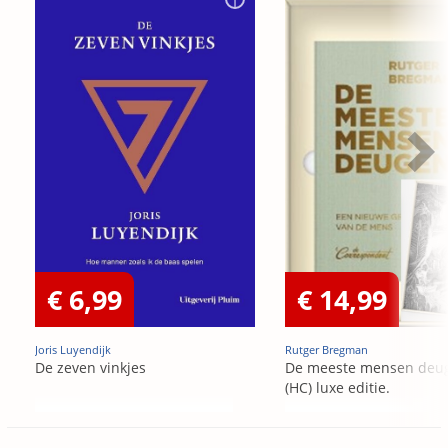
€ 6,99
€ 14,99
Joris Luyendijk
Rutger Bregman
De zeven vinkjes
De meeste mensen deu
(HC) luxe editie.