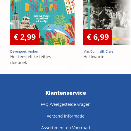
€ 2,99
€ 6,99
Davenport, Amber
Mac Cumhaill, Clare
Het feestelijke feitjes
Het kwartet
doeboek
Klantenservice
FAQ /Veelgestelde vragen
Verzend informatie
Assortiment en Voorraad