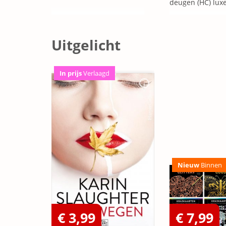
deugen (HC) luxe
Uitgelicht
In prijs
Verlaagd
Nieuw
Binnen
€ 3,99
€ 7,99