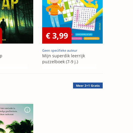
€ 3,99
Geen specifieke auteur
ap
Mijn superdik leerrijk
puzzelboek (7-9 j.)
Meer
2+1 Gratis