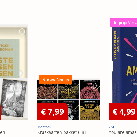
In prijs
Verl
Nieuw
Binnen
€ 7,99
€ 4,99
Manteau
ZNU
sen
Kraskaarten pakket 6in1
You are amazi