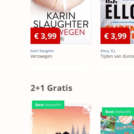
€ 3,99
€ 3,99
Karin Slaughter
Ellory, R.J.
Verzwegen
Tijden van duist
2+1 Gratis
Best
Verkocht
Best
Verkocht