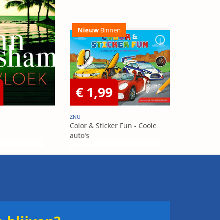
Nieuw
Binnen
€ 1,99
ZNU
Color & Sticker Fun - Coole
auto's