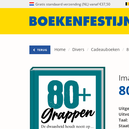
Gratis standaard verzending (NL) vanaf €37,50
Home
Divers
Cadeauboeken
8
TERUG
Im
8
Uitge
Uitvo
Taal:
Staat