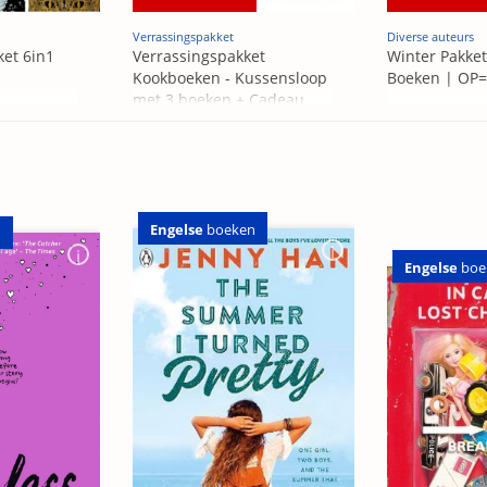
Verrassingspakket
Diverse auteurs
ket 6in1
Verrassingspakket
Winter Pakket
Kookboeken - Kussensloop
Boeken | OP
met 3 boeken + Cadeau
OP=OP
Engelse
boeken
n
Engelse
boe