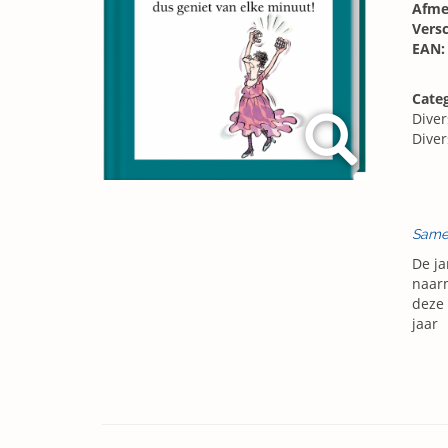
Afme
Vers
EAN:
Cate
Diver
Diver
Same
De ja
naarm
deze 
jaar