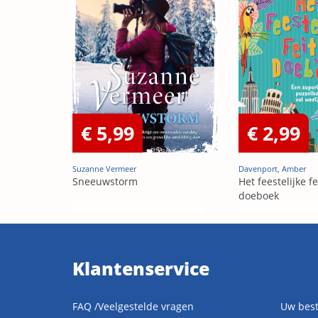
€ 5,99
€ 2,99
Suzanne Vermeer
Davenport, Amber
Sneeuwstorm
Het feestelijke fe
doeboek
Klantenservice
FAQ /Veelgestelde vragen
Uw best