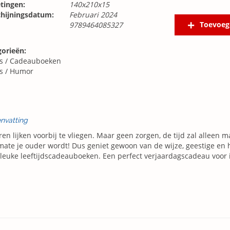
tingen:
140x210x15
chijningsdatum:
Februari 2024
Toevoeg
9789464085327
gorieën:
s
/
Cadeauboeken
s
/
Humor
nvatting
ren lijken voorbij te vliegen. Maar geen zorgen, de tijd zal alleen 
ate je ouder wordt! Dus geniet gewoon van de wijze, geestige en 
leuke leeftijdscadeauboeken. Een perfect verjaardagscadeau voor 