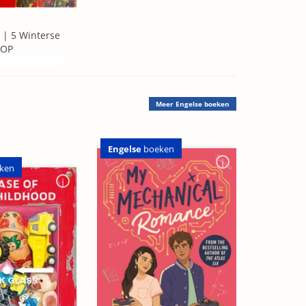
 | 5 Winterse
=OP
Meer
Engelse boeken
Engelse
boeken
ken