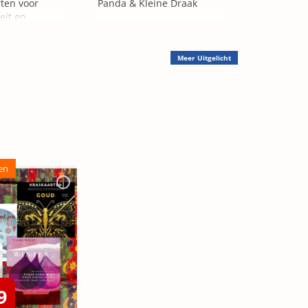
rten voor
Panda & Kleine Draak
eit en
en
Meer
Uitgelicht
en
9