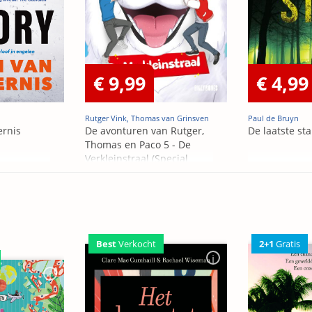
€ 9,99
€ 4,99
Rutger Vink, Thomas van Grinsven
Paul de Bruyn
ernis
De avonturen van Rutger,
De laatste st
Thomas en Paco 5 - De
Verkleinstraal (Special
Edition)
2+1
Gratis
Best
Verkocht