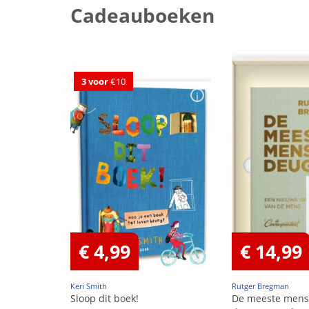
Cadeauboeken
3 voor
€10
€ 4,99
€ 14,99
Keri Smith
Rutger Bregman
Sloop dit boek!
De meeste men