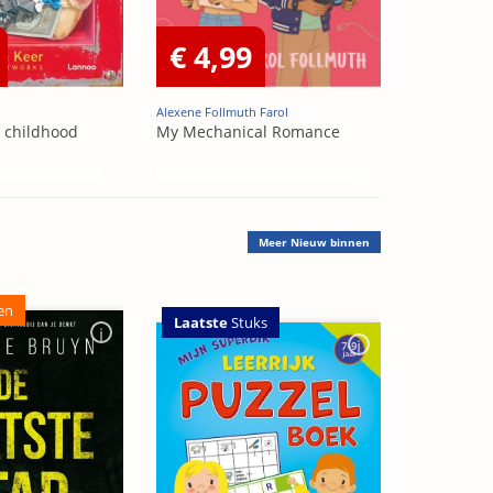
€ 4,99
Alexene Follmuth Farol
t childhood
My Mechanical Romance
Meer
Nieuw binnen
en
Laatste
Stuks