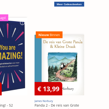
Meer
Cadeauboeken
aagd
Nieuw
Binnen
€ 13,99
James Norbury
ng! - 52
Panda 2 - De reis van Grote