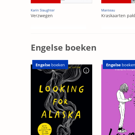
Karin Slaughter
Manteau
Verzwegen
Kraskaarten pak
Engelse boeken
Engelse
boeken
Engelse
boeke