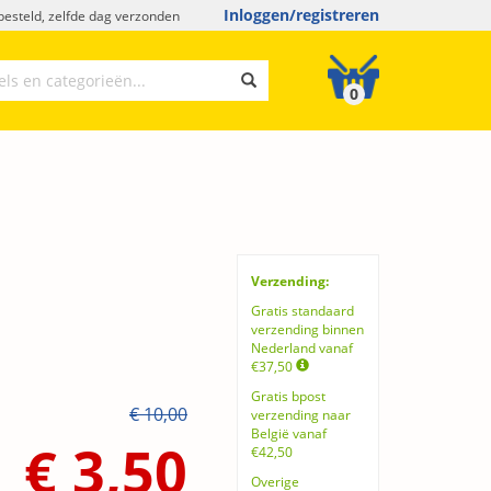
Inloggen/registreren
esteld, zelfde dag verzonden
0
Verzending:
Gratis standaard
verzending binnen
Nederland vanaf
€37,50
Gratis bpost
€ 10,00
verzending naar
België vanaf
€ 3,50
€42,50
Overige