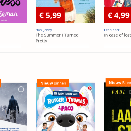
€ 5,99
€ 4,99
Han, Jenny
Leon Keer
The Summer I Turned
In case of los
Pretty
Nieuw
Binn
Nieuw
Binnen