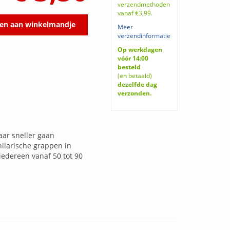
verzendmethoden
vanaf €3,99.
en aan winkelmandje
Meer
verzendinformatie
Op werkdagen
vóór 14:00
besteld
(en betaald)
dezelfde dag
verzonden.
maar sneller gaan
hilarische grappen in
iedereen vanaf 50 tot 90