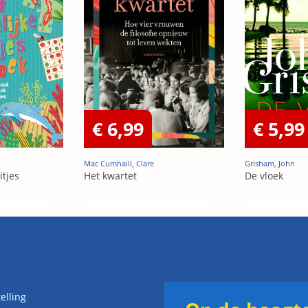
€ 6,99
€ 5,99
Mac Cumhaill, Clare
Grisham, John
itjes
Het kwartet
De vloek
elling