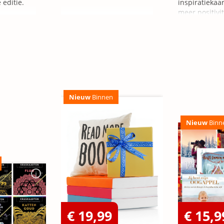
 editie.
inspiratiekaa
meer positivit
zelfvertrouw
Nieuw
Binnen
Nieuw
Binn
€ 19,99
€ 15,9