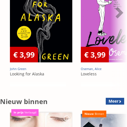
€ 3,99
€ 3,99
John Green
Oseman, Alice
Looking for Alaska
Loveless
Nieuw binnen
Meer
In prijs
Verlaagd
Nieuw
Binnen