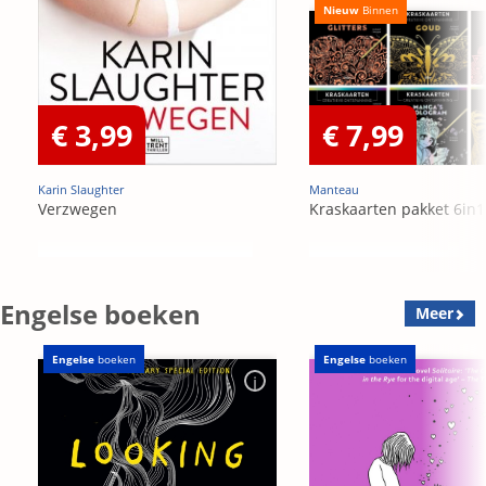
Nieuw
Binnen
€ 3,99
€ 7,99
Karin Slaughter
Manteau
Verzwegen
Kraskaarten pakket 6in1
Engelse boeken
Meer
Engelse
boeken
Engelse
boeken