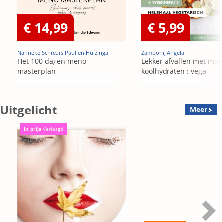
€ 14,99
€ 5,99
Nanneke Schreurs Paulien Huizinga
Zamboni, Angela
Het 100 dagen meno
Lekker afvallen met min
masterplan
koolhydraten : vega
Uitgelicht
Meer
In prijs
Verlaagd