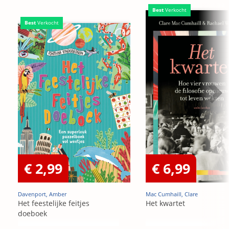
Best
Verkocht
Best
Verkocht
€ 2,99
€ 6,99
Davenport, Amber
Mac Cumhaill, Clare
Het feestelijke feitjes
Het kwartet
doeboek