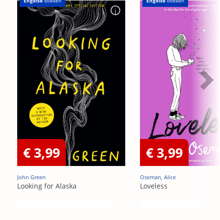
Engelse
boeken
Engelse
boeken
€ 3,99
€ 3,99
John Green
Oseman, Alice
Looking for Alaska
Loveless