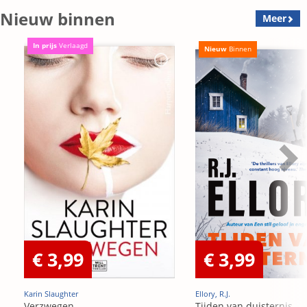
Nieuw binnen
Meer
In prijs
Verlaagd
Nieuw
Binnen
€ 3,99
€ 3,99
Karin Slaughter
Ellory, R.J.
Verzwegen
Tijden van duisternis