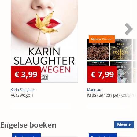
Nieuw
Binnen
€ 3,99
€ 7,99
Karin Slaughter
Manteau
Verzwegen
Kraskaarten pakket 6in1
Engelse boeken
Meer