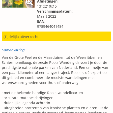
Afmetingen:
131x210x15
Verschijningsdatum:
Maart 2022
EAN:
9789464041484
(Tijdelijk) uitverkocht
Samenvatting
Van de Grote Peel en de Maasduinen tot de Weerribben en
Schiermonnikoog: de zesde Roots Wandelgids voert je door de
prachtigste nationale parken van Nederland. Een ommetje van
een paar kilometer of een langer traject: Roots is dé expert op
dit gebied en combineert de mooiste wandelingen met
wetenswaardigheden voor thuis of onderweg.
· met de bekende handige Roots-wandelkaarten
· accurate routebeschrijvingen
· duidelijke legenda achterin
· uitegbreide portretten van iconische planten en dieren uit de
nationale parken, zoals de zeearend, boommarter, lepelaar en