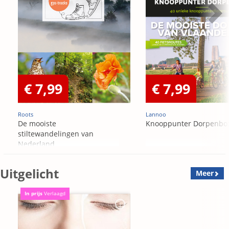
€ 7,99
€ 7,99
Roots
Lannoo
De mooiste
Knooppunter Dorpenbo
stiltewandelingen van
Nederland
Uitgelicht
Meer
In prijs
Verlaagd