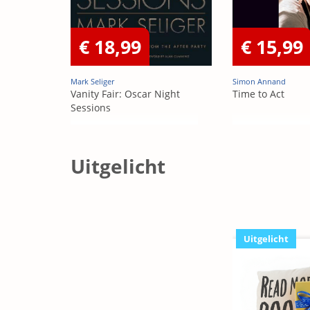
€ 18,99
€ 15,99
Mark Seliger
Simon Annand
Vanity Fair: Oscar Night
Time to Act
Sessions
Uitgelicht
Uitgelicht