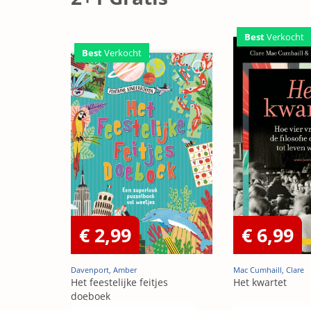
Best
Verkocht
Best
Verkocht
€ 2,99
€ 6,99
Davenport, Amber
Mac Cumhaill, Clare
Het feestelijke feitjes
Het kwartet
doeboek