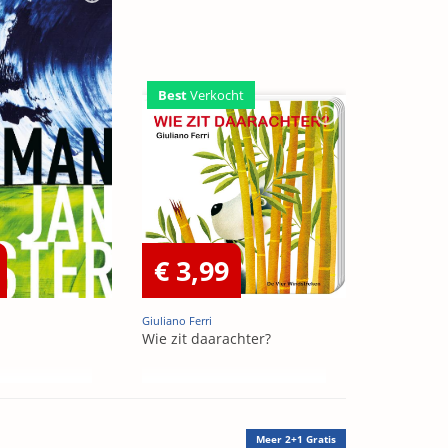
Best
Verkocht
€ 3,99
Giuliano Ferri
Wie zit daarachter?
Meer
2+1 Gratis