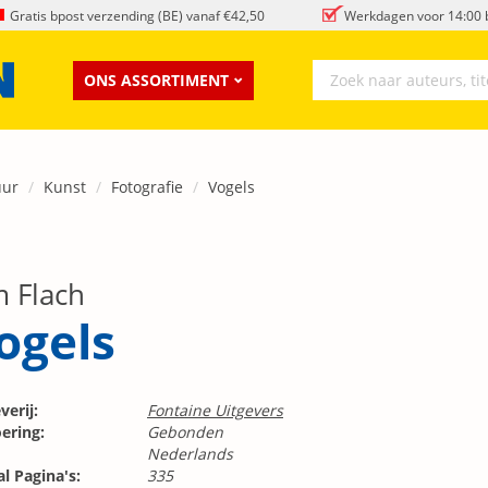
Gratis bpost verzending (BE) vanaf €42,50
Werkdagen voor 14:00 b
ONS ASSORTIMENT
uur
Kunst
Fotografie
Vogels
m Flach
ogels
verij:
Fontaine Uitgevers
ering:
Gebonden
Nederlands
l Pagina's:
335