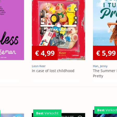
€ 4,99
€ 5,99
Leon Keer
Han, Jenny
In case of lost childhood
The Summer 
Pretty
Best
Verkoc
Best
Verkocht