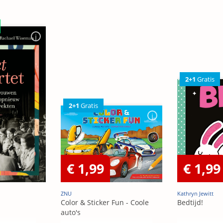
2+1
Gratis
2+1
Gratis
€ 1,99
€ 1,99
ZNU
Kathryn Jewitt
Color & Sticker Fun - Coole
Bedtijd!
auto's