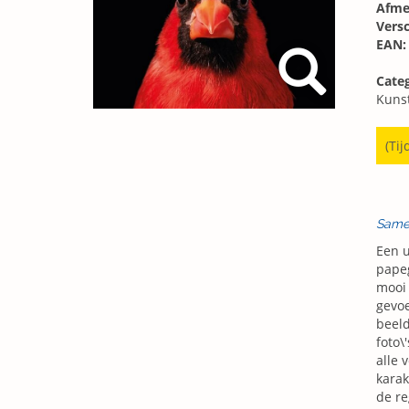
Afme
Vers
EAN:
Categ
Kunst
(Tij
Same
Een u
papeg
mooi 
gevoe
beeld
foto\
alle 
karak
de re