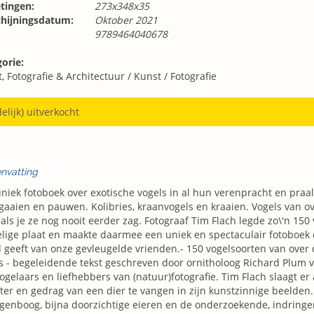
tingen:
273x348x35
chijningsdatum:
Oktober 2021
9789464040678
orie:
, Fotografie & Architectuur
/
Kunst
/
Fotografie
delijk) uitverkocht
nvatting
niek fotoboek over exotische vogels in al hun verenpracht en praal
aaien en pauwen. Kolibries, kraanvogels en kraaien. Vogels van ov
als je ze nog nooit eerder zag. Fotograaf Tim Flach legde zo\'n 150
lige plaat en maakte daarmee een uniek en spectaculair fotoboek
 geeft van onze gevleugelde vrienden.- 150 vogelsoorten van over 
's - begeleidende tekst geschreven door ornitholoog Richard Plum v
vogelaars en liefhebbers van (natuur)fotografie. Tim Flach slaagt e
ter en gedrag van een dier te vangen in zijn kunstzinnige beelden.
genboog, bijna doorzichtige eieren en de onderzoekende, indringe