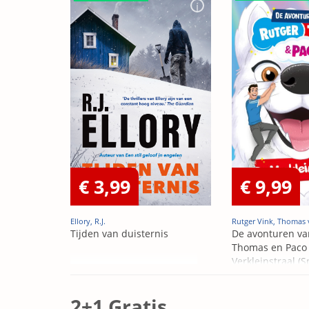
€ 3,99
€ 9,99
Ellory, R.J.
Rutger Vink, Thomas 
Tijden van duisternis
De avonturen va
Thomas en Paco 
Verkleinstraal (S
Edition)
2+1 Gratis