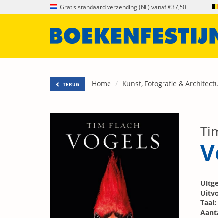
Gratis standaard verzending (NL) vanaf €37,50
Home
Kunst, Fotografie & Architect
TERUG
Ti
V
Uitge
Uitvo
Taal:
Aanta