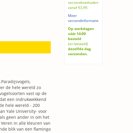
verzendmethoden
vanaf €3,99.
Meer
verzendinformatie
Op werkdagen
vóór 14:00
besteld
(en betaald)
dezelfde dag
verzonden.
.Paradijsvogels,
er de hele wereld zo
 vogelsoorten vast op de
 dat een indrukwekkend
de hele wereld - 200
an Yale University- voor
r als geen ander in om het
 Veren in alle kleuren van
nde blik van een flamingo