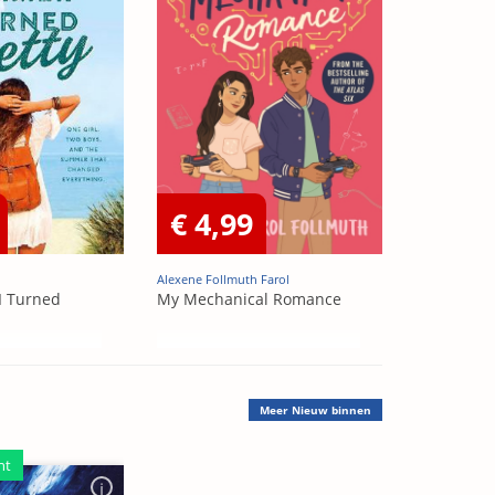
€ 4,99
Alexene Follmuth Farol
I Turned
My Mechanical Romance
Meer
Nieuw binnen
ht