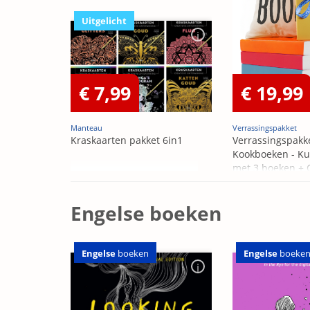
Uitgelicht
€ 7,99
€ 19,99
Manteau
Verrassingspakket
Kraskaarten pakket 6in1
Verrassingspakk
Kookboeken - Ku
met 3 boeken +
OP=OP
Engelse boeken
Engelse
boeken
Engelse
boeke