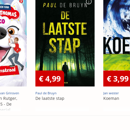
€ 4,99
€ 3,99
van Grinsven
Paul de Bruyn
Jan wester
n Rutger,
De laatste stap
Koeman
5 - De
pecial