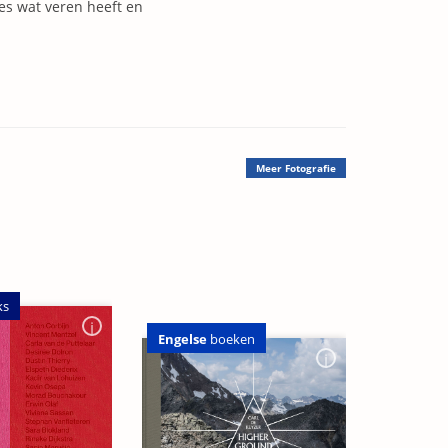
les wat veren heeft en
Meer
Fotografie
ks
Engelse
boeken