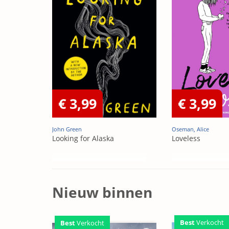
€ 3,99
€ 3,99
John Green
Oseman, Alice
Looking for Alaska
Loveless
Nieuw binnen
Best
Verkocht
Best
Verkocht