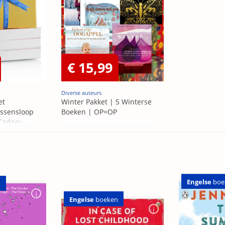
€ 15,99
Diverse auteurs
et
Winter Pakket | 5 Winterse
ssensloop
Boeken | OP=OP
 Cadeau
Engelse
boe
n
Engelse
boeken