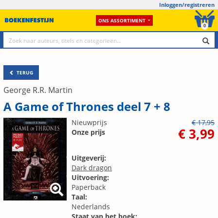
Inloggen/registreren
ONS ASSORTIMENT
0
TERUG
George R.R. Martin
A Game of Thrones deel 7 + 8
Nieuwprijs
€ 17,95
€ 3,99
Onze prijs
Uitgeverij:
Dark dragon
Uitvoering:
Paperback
Taal:
Nederlands
Staat van het boek: