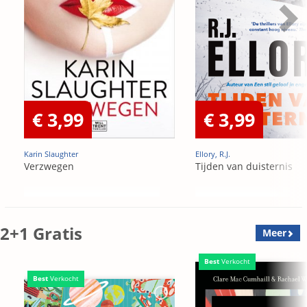
€ 3,99
€ 3,99
Karin Slaughter
Ellory, R.J.
Verzwegen
Tijden van duisternis
2+1 Gratis
Meer
Best
Verkocht
Best
Verkocht