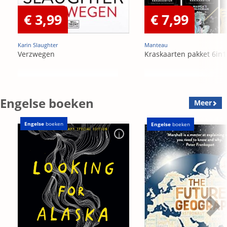
€ 3,99
€ 7,99
Karin Slaughter
Manteau
Verzwegen
Kraskaarten pakket 6in1
Engelse boeken
Meer
Engelse
boeken
Engelse
boeken