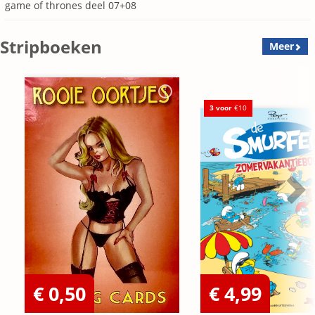
game of thrones deel 07+08
Stripboeken
Meer
3 voor
€10
€ 0,50
€ 4,99