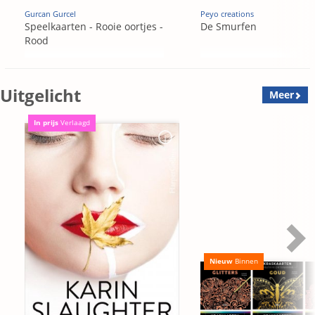
Gurcan Gurcel
Peyo creations
Speelkaarten - Rooie oortjes -
De Smurfen
Rood
Uitgelicht
Meer
In prijs
Verlaagd
Nieuw
Binnen