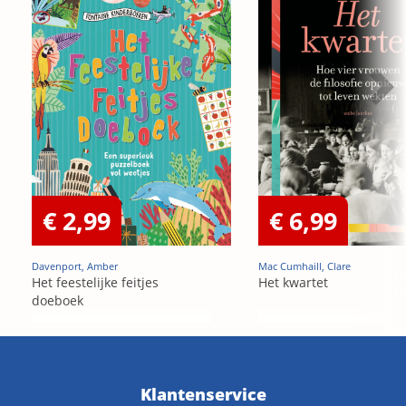
€ 2,99
€ 6,99
Davenport, Amber
Mac Cumhaill, Clare
Het feestelijke feitjes
Het kwartet
doeboek
Klantenservice