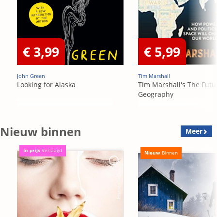
€ 3,99
€ 5,99
John Green
Tim Marshall
Looking for Alaska
Tim Marshall's The Futu
Geography
Nieuw binnen
Meer
In prijs
Verlaagd
Nieuw
Binnen