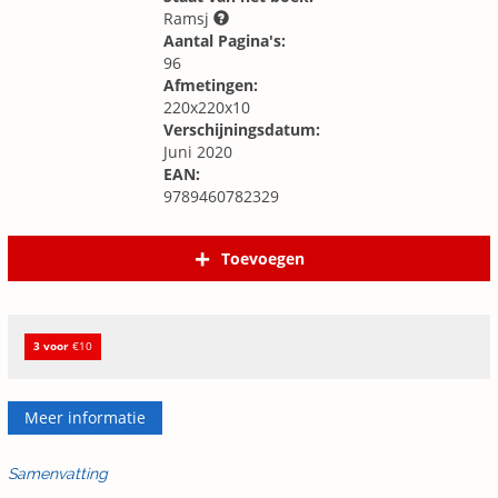
Ramsj
Aantal Pagina's:
96
Afmetingen:
220x220x10
Verschijningsdatum:
Juni 2020
EAN:
9789460782329
Toevoegen
3 voor
€10
Meer informatie
Samenvatting