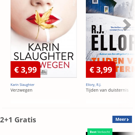
€ 3,99
€ 3,99
Karin Slaughter
Ellory, R.J.
Verzwegen
Tijden van duisternis
2+1 Gratis
Meer
Best
Verkocht