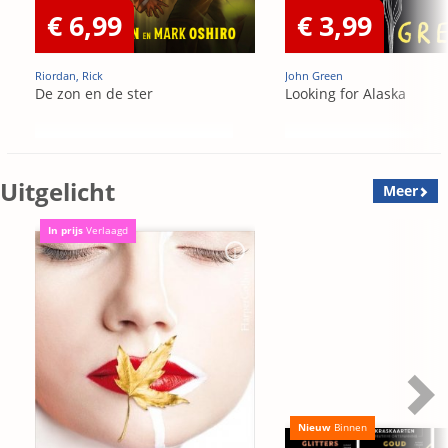
€ 6,99
€ 3,99
Riordan, Rick
John Green
De zon en de ster
Looking for Alaska
Uitgelicht
Meer
In prijs
Verlaagd
Nieuw
Binnen