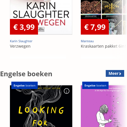
€ 3,99
€ 7,99
Karin Slaughter
Manteau
Verzwegen
Kraskaarten pakket 6in1
Engelse boeken
Meer
Engelse
boeken
Engelse
boeken