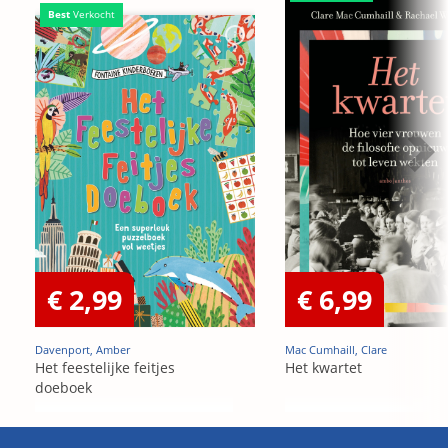
Best
Verkocht
€ 2,99
€ 6,99
Davenport, Amber
Mac Cumhaill, Clare
Het feestelijke feitjes
Het kwartet
doeboek