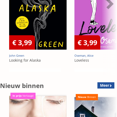
€ 3,99
€ 3,99
John Green
Oseman, Alice
Looking for Alaska
Loveless
Nieuw binnen
Meer
In prijs
Verlaagd
Nieuw
Binnen