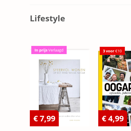
Lifestyle
In prijs
Verlaagd
3 voor
€10
€ 7,99
€ 4,99