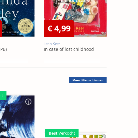
€ 4,99
Leon Keer
(PB)
In case of lost childhood
Meer
Nieuw binnen
ht
Best
Verkocht