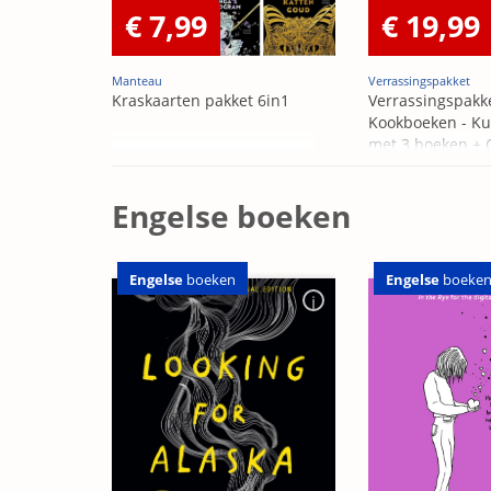
€ 7,99
€ 19,99
Manteau
Verrassingspakket
Kraskaarten pakket 6in1
Verrassingspakk
Kookboeken - Ku
met 3 boeken +
OP=OP
Engelse boeken
Engelse
boeken
Engelse
boeke