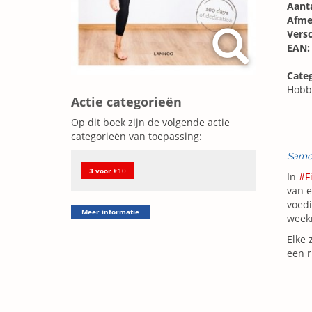
Aanta
Afme
Vers
EAN:
Categ
Hobb
Actie categorieën
Op dit boek zijn de volgende actie
categorieën van toepassing:
Same
3 voor
€10
In
#F
van e
voed
Meer informatie
week
Elke 
een r