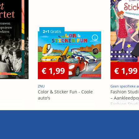
2+1
Gratis
€ 1,99
€ 1,99
ZNU
Geen specifieke a
Color & Sticker Fun - Coole
Fashion Studi
auto's
– Aankleedpo
Fashion Studi
– Poupées Á h