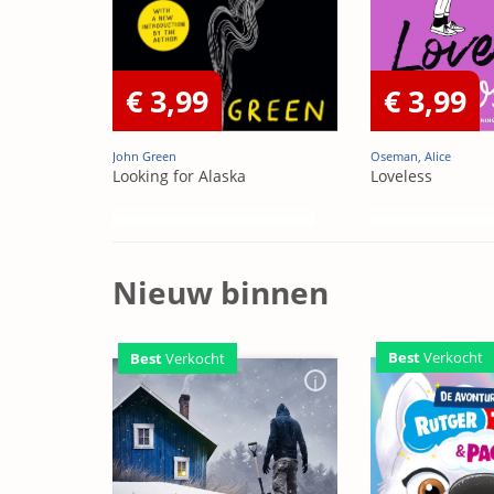
€ 3,99
€ 3,99
John Green
Oseman, Alice
Looking for Alaska
Loveless
Nieuw binnen
Best
Verkocht
Best
Verkocht