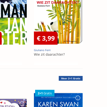
€ 3,99
Giuliano Ferri
Wie zit daarachter?
Meer
2+1 Gratis
2+1
Gratis