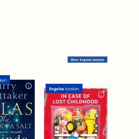
Meer
Engelse boeken
ken
Engelse
boeken