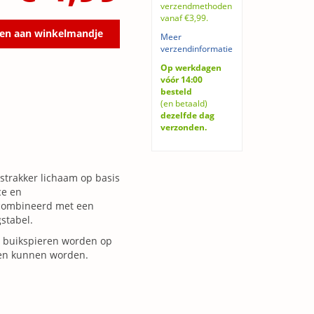
verzendmethoden
vanaf €3,99.
en aan winkelmandje
Meer
verzendinformatie
Op werkdagen
vóór 14:00
besteld
(en betaald)
dezelfde dag
verzonden.
 strakker lichaam op basis
ce en
ecombineerd met een
stabel.
en buikspieren worden op
pen kunnen worden.