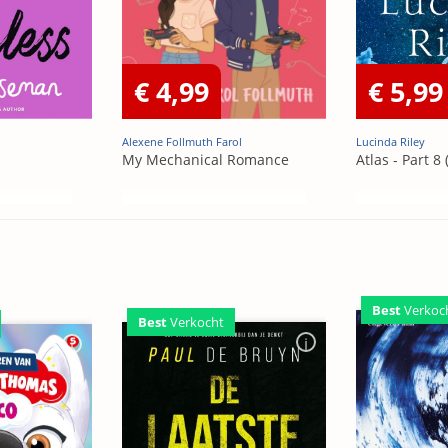
€ 4,99
€ 5,99
Alexene Follmuth Farol
Lucinda Riley
My Mechanical Romance
Atlas - Part 8 
Best
Verkoc
Best
Verkocht