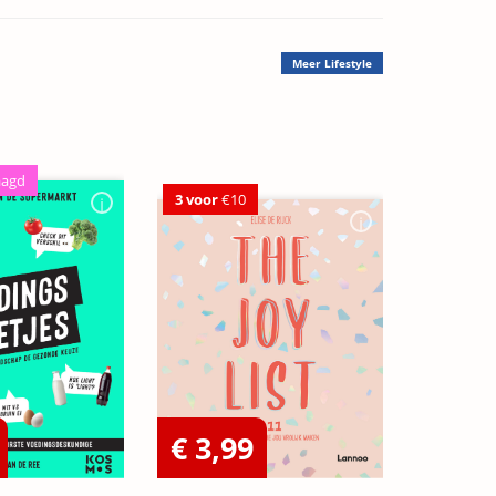
Meer
Lifestyle
aagd
3 voor
€10
€ 3,99