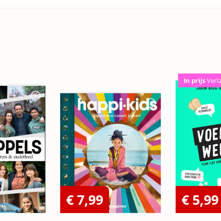
In prijs
Verl
€ 7,99
€ 5,99