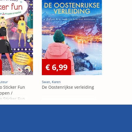
€ 6,99
uteur
Swan, Karen
o Sticker Fun
De Oostenrijkse verleiding
ppen /
o Sticker Fun
abiller