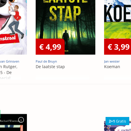
€ 4,99
€ 3,99
van Grinsven
Paul de Bruyn
Jan wester
n Rutger,
De laatste stap
Koeman
5 - De
pecial
2+1
Gratis