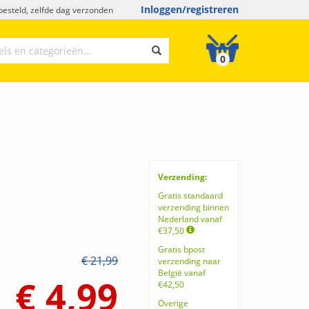
Inloggen/registreren
esteld, zelfde dag verzonden
0
Verzending:
Gratis standaard
verzending binnen
Nederland vanaf
€37,50
Gratis bpost
€ 21,99
verzending naar
België vanaf
€ 4,99
€42,50
Overige