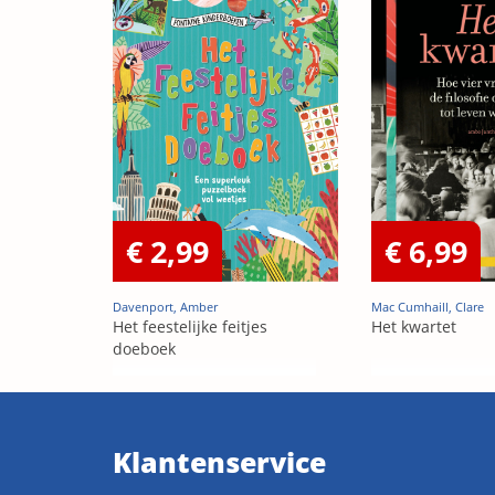
€ 2,99
€ 6,99
Davenport, Amber
Mac Cumhaill, Clare
Het feestelijke feitjes
Het kwartet
doeboek
Klantenservice