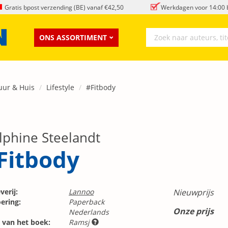
Gratis bpost verzending (BE) vanaf €42,50
Werkdagen voor 14:00 b
ONS ASSORTIMENT
uur & Huis
Lifestyle
#Fitbody
lphine Steelandt
Fitbody
verij:
Lannoo
Nieuwprijs
ering:
Paperback
Onze prijs
Nederlands
 van het boek:
Ramsj