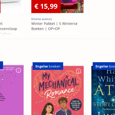
€ 15,99
Diverse auteurs
et
Winter Pakket | 5 Winterse
ssensloop
Boeken | OP=OP
 Cadeau
n
Engelse
boe
Engelse
boeken