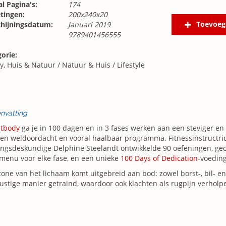
l Pagina's:
174
tingen:
200x240x20
Toevoeg
chijningsdatum:
Januari 2019
9789401456555
orie:
y, Huis & Natuur
/
Natuur & Huis
/
Lifestyle
nvatting
itbody
ga je in 100 dagen en in 3 fases werken aan een steviger en
en weldoordacht en vooral haalbaar programma. Fitnessinstructri
ingsdeskundige Delphine Steelandt ontwikkelde 90 oefeningen, g
menu voor elke fase, en een unieke
100 Days of Dedication
-voeding
zone van het lichaam komt uitgebreid aan bod: zowel borst-, bil- 
ustige manier getraind, waardoor ook klachten als rugpijn verhol