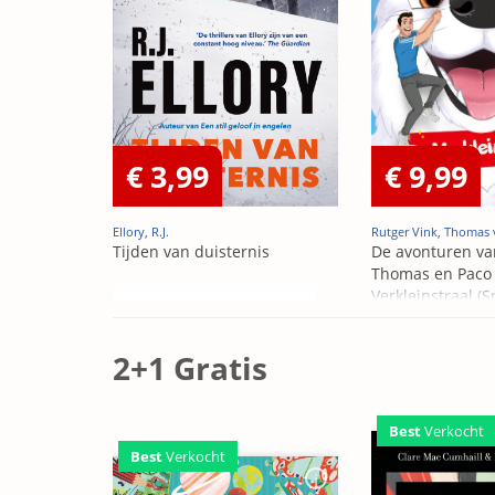
€ 3,99
€ 9,99
Ellory, R.J.
Rutger Vink, Thomas 
Tijden van duisternis
De avonturen va
Thomas en Paco 
Verkleinstraal (S
Edition)
2+1 Gratis
Best
Verkocht
Best
Verkocht