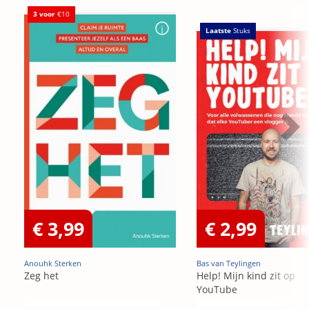
3 voor
€10
Laatste
Stuks
€ 3,99
€ 2,99
Anouhk Sterken
Bas van Teylingen
Zeg het
Help! Mijn kind zit op
YouTube