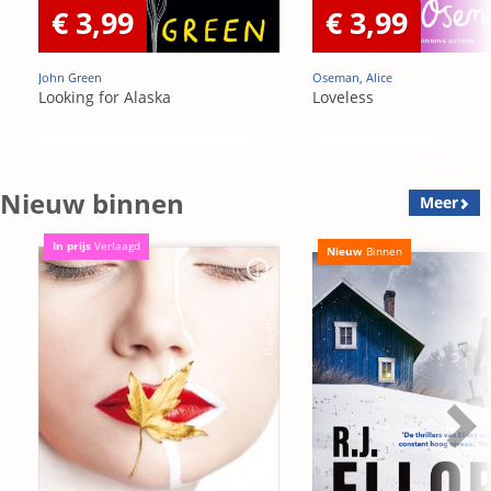
€ 3,99
€ 3,99
John Green
Oseman, Alice
Looking for Alaska
Loveless
Nieuw binnen
Meer
In prijs
Verlaagd
Nieuw
Binnen