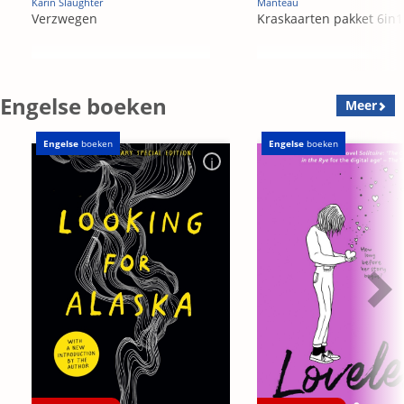
Karin Slaughter
Manteau
Verzwegen
Kraskaarten pakket 6in1
Engelse boeken
Meer
Engelse
boeken
Engelse
boeken