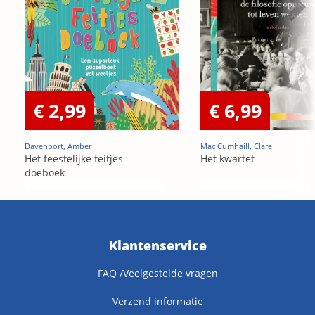
€ 2,99
€ 6,99
Davenport, Amber
Mac Cumhaill, Clare
Het feestelijke feitjes
Het kwartet
doeboek
Klantenservice
FAQ /Veelgestelde vragen
Verzend informatie