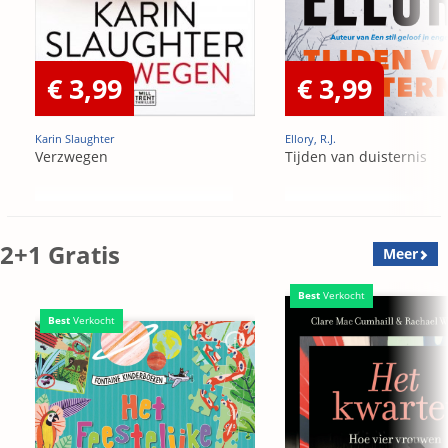
€ 3,99
€ 3,99
Karin Slaughter
Ellory, R.J.
Verzwegen
Tijden van duisternis
2+1 Gratis
Meer
Best
Verkocht
Best
Verkocht