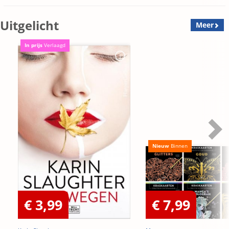
Uitgelicht
Meer
In prijs
Verlaagd
Nieuw
Binnen
€ 3,99
€ 7,99