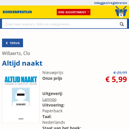
Inloggen/registreren
ONS ASSORTIMENT
0
TERUG
Willaerts, Clo
Altijd naakt
Nieuwprijs
€ 25,99
€ 5,99
Onze prijs
Uitgeverij:
Lannoo
Uitvoering:
Paperback
Taal:
Nederlands
Staat van het boek: