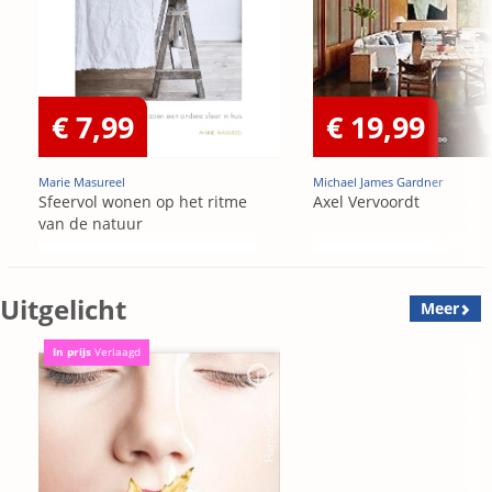
€ 7,99
€ 19,99
Marie Masureel
Michael James Gardner
Sfeervol wonen op het ritme
Axel Vervoordt
van de natuur
Uitgelicht
Meer
In prijs
Verlaagd