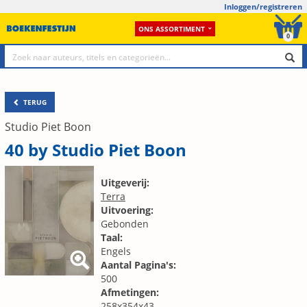
Inloggen/registreren
ONS ASSORTIMENT
0
TERUG
Studio Piet Boon
40 by Studio Piet Boon
Uitgeverij:
Terra
Uitvoering:
Gebonden
Taal:
Engels
Aantal Pagina's:
500
Afmetingen:
258x354x43