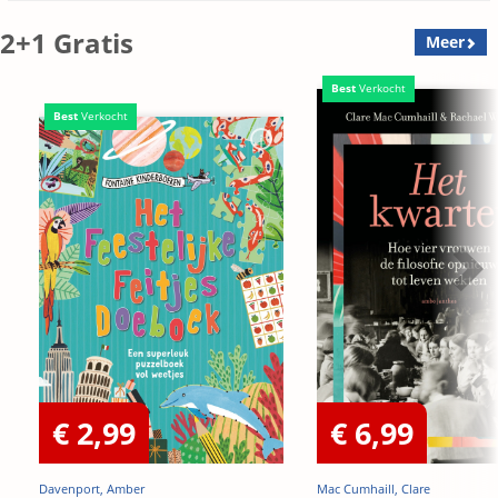
2+1 Gratis
Meer
Best
Verkocht
Best
Verkocht
€ 2,99
€ 6,99
Davenport, Amber
Mac Cumhaill, Clare