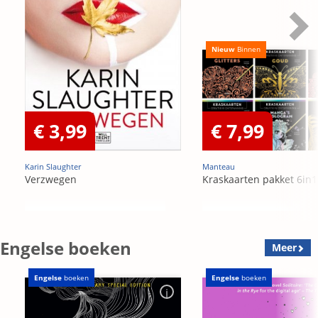
Nieuw
Binnen
€ 3,99
€ 7,99
Karin Slaughter
Manteau
Verzwegen
Kraskaarten pakket 6in1
Engelse boeken
Meer
Engelse
boeken
Engelse
boeken