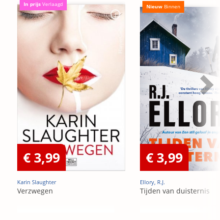
In prijs
Verlaagd
Nieuw
Binnen
€ 3,99
€ 3,99
Karin Slaughter
Ellory, R.J.
Verzwegen
Tijden van duisternis