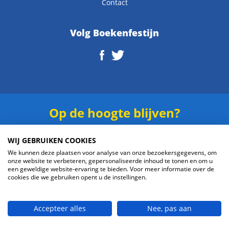
Contact
Volg Boekenfestijn
Op de hoogte blijven?
Schrijf je in voor onze
nieuwsbrief
.
WIJ GEBRUIKEN COOKIES
We kunnen deze plaatsen voor analyse van onze bezoekersgegevens, om
onze website te verbeteren, gepersonaliseerde inhoud te tonen en om u
een geweldige website-ervaring te bieden. Voor meer informatie over de
cookies die we gebruiken opent u de instellingen.
Verzenden
Accepteer alles
Nee, pas aan
© 2026 Boekenfestijn.com | website door
BlueMinds.nl