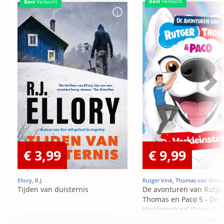
Best
Verkocht
Best
Verkocht
€ 3,99
€ 9,99
Ellory, R.J.
Rutger Vink, Thomas van Grins
Tijden van duisternis
De avonturen van Rutge
Thomas en Paco 5 - De
Verkleinstraal (Special
Edition)