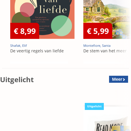
€ 8,99
€ 5,99
Shafak, Elif
Montefiore, Santa
De veertig regels van liefde
De stem van het meer
Uitgelicht
Meer
Uitgelicht