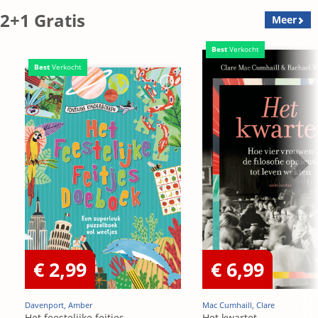
2+1 Gratis
Meer
Best
Verkocht
Best
Verkocht
€ 2,99
€ 6,99
Davenport, Amber
Mac Cumhaill, Clare
Het feestelijke feitjes
Het kwartet