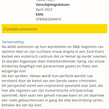
Verschijningsdatum:
April 2023
EAN:
9789083284910
(Tijdelijk) uitverkocht
Samenvatting
Na wilde avonturen op hun wijndomein en B&B, beginnen ras-
optimist Abel en zijn nuchtere vrouw Angela in een Zuid-Frans
kasteel een esoterisch centrum dat ze ‘Hemel op Aarde’ noemen.
Ze worden bijgestaan door motorbendeleider Sjeng, zijn vrouw
Kimberley (begiftigd met paranormale gaven) en Plato, een
wijsgerige ezel
die kan spreken. Helaas wordt hun perfecte wereld ruw
verstoord door de komst van een bende zware criminelen.
Dit perspectief vormt een inspirerend speelveld voor Gort, die
hier alle registers van zijn humoristische schrijverschap
opentrekt. Abel vaart een geheel nieuwe koers en zet daarmee
een reeks gebeurtenissen in gang die elke beschrijving tarten,
behalve die van Ilja Gort.