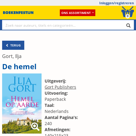
Inloggen/registreren
ONS ASSORTIMENT
0
TERUG
Gort, Ilja
De hemel
Uitgeverij:
Gort Publishers
Uitvoering:
Paperback
Taal:
Nederlands
Aantal Pagina's:
240
Afmetingen:
140x215x23