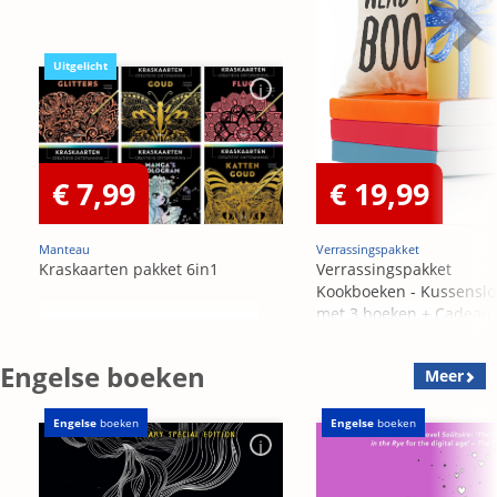
Uitgelicht
€ 7,99
€ 19,99
Manteau
Verrassingspakket
Kraskaarten pakket 6in1
Verrassingspakket
Kookboeken - Kussensl
met 3 boeken + Cadeau
OP=OP
Engelse boeken
Meer
Engelse
boeken
Engelse
boeken