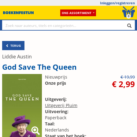
Inloggen/registreren
ONS ASSORTIMENT
0
TERUG
Liddie Austin
God Save The Queen
Nieuwprijs
€ 19,99
€ 2,99
Onze prijs
Uitgeverij:
Uitgeverij Pluim
Uitvoering:
Paperback
Taal:
Nederlands
Staat van het boek: