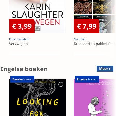
€ 3,99
€ 7,99
Karin Slaughter
Manteau
Verzwegen
Kraskaarten pakket 6in1
Engelse boeken
Meer
Engelse
boeken
Engelse
boeken