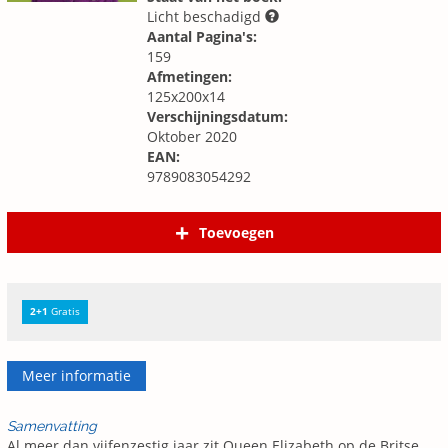
Licht beschadigd
Aantal Pagina's:
159
Afmetingen:
125x200x14
Verschijningsdatum:
Oktober 2020
EAN:
9789083054292
Toevoegen
2+1
Gratis
Meer informatie
Samenvatting
Al meer dan vijfenzestig jaar zit Queen Elizabeth op de Britse