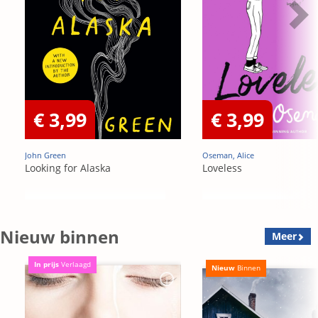
€ 3,99
€ 3,99
John Green
Oseman, Alice
Looking for Alaska
Loveless
Nieuw binnen
Meer
In prijs
Verlaagd
Nieuw
Binnen