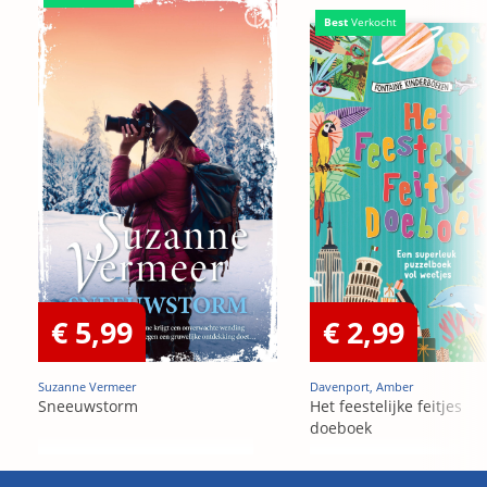
Best
Verkocht
€ 5,99
€ 2,99
Suzanne Vermeer
Davenport, Amber
Sneeuwstorm
Het feestelijke feitjes
doeboek