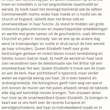
troon en inmiddels is ze het langstzittende staatshoofd ter
wereld. Ze heeft naast het Verenigd Koninkrijk ook de vijftien
Commonwealth realms onder haar hoede en is hoofd van de
Church of England. Geliefd door het Britse volk en
onverwoestbaar in haar functie. Ze stond te midden van grote
historische gebeurtenissen en maatschappelijke ontwikkelingen
en werkte met grote namen uit de geschiedenis, zoals Winston
Churchill en John F. Kennedy. Van de ene op de andere dag
werd ze troonopvolger en rustte er druk vanuit de hele wereld
op haar schouders. Queen Elizabeth heeft voor grote
beslissingen gestaan en moest kiezen tussen landsbelang en
familie, tussen God en staat. Ze heeft de wereld en haar land
zien veranderen toen de dekolonisatie van het Britse rijk een
onomkeerbaar feit was. Queen Elizabeth is trouw aan de troon
en aan de kerk. Haar plichtsbesef is typerend, maar verder
weten we eigenlijk weinig van haar. Ze is even bekend als
ondoorgrondelijk. Het koningshuis geeft niets weg van wat er
zich binnen de muren van het paleis afspeelt, terwijl de tabloids
elke dag wel koninklijk nieuws brengen. Tien vrouwen delen
hun visie op de onverwoestbare Queen Elizabeth. Ze brengen in
kaart wat ze ons leert over de recente Europese en
wereldgeschiedenis, wat haar zo indrukwekkend maakt en in