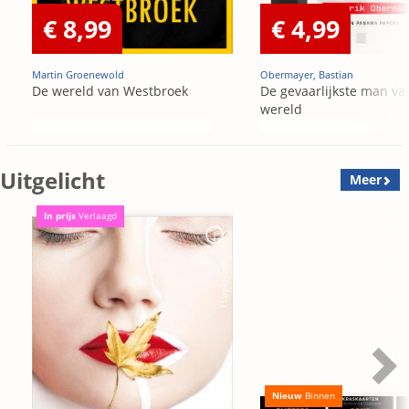
€ 8,99
€ 4,99
Martin Groenewold
Obermayer, Bastian
De wereld van Westbroek
De gevaarlijkste man va
wereld
Uitgelicht
Meer
In prijs
Verlaagd
Nieuw
Binnen