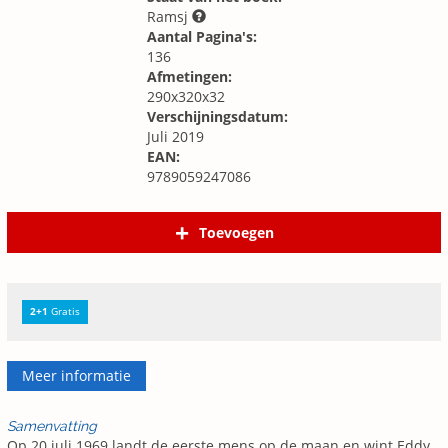
Ramsj
Aantal Pagina's:
136
Afmetingen:
290x320x32
Verschijningsdatum:
Juli 2019
EAN:
9789059247086
Toevoegen
2+1
Gratis
Meer informatie
Samenvatting
Op 20 juli 1969 landt de eerste mens op de maan en wint Eddy