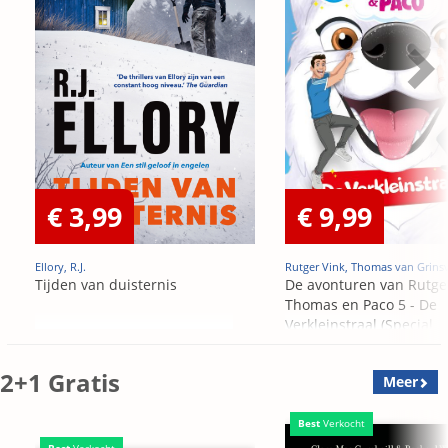
€ 3,99
€ 9,99
Ellory, R.J.
Rutger Vink, Thomas van Grins
Tijden van duisternis
De avonturen van Rutge
Thomas en Paco 5 - De
Verkleinstraal (Special
Edition)
2+1 Gratis
Meer
Best
Verkocht
Best
Verkocht