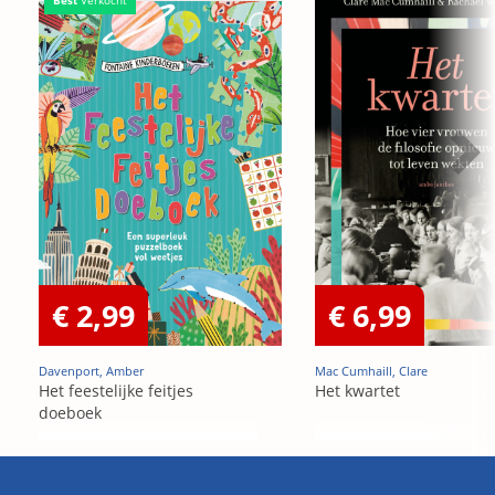
€ 2,99
€ 6,99
Davenport, Amber
Mac Cumhaill, Clare
Het feestelijke feitjes
Het kwartet
doeboek