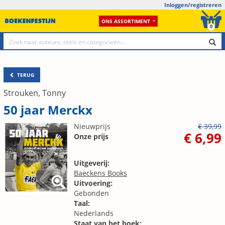
Inloggen/registreren
ONS ASSORTIMENT
0
TERUG
Strouken, Tonny
50 jaar Merckx
Nieuwprijs
€ 39,99
€ 6,99
Onze prijs
Uitgeverij:
Baeckens Books
Uitvoering:
Gebonden
Taal:
Nederlands
Staat van het boek: