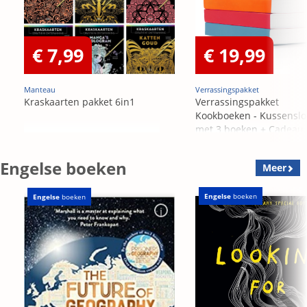
€ 7,99
€ 19,99
Manteau
Verrassingspakket
Kraskaarten pakket 6in1
Verrassingspakket
Kookboeken - Kussensl
met 3 boeken + Cadeau
OP=OP
Engelse boeken
Meer
Engelse
boeken
Engelse
boeken