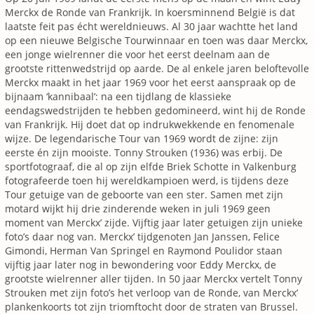
Merckx de Ronde van Frankrijk. In koersminnend België is dat
laatste feit pas écht wereldnieuws. Al 30 jaar wachtte het land
op een nieuwe Belgische Tourwinnaar en toen was daar Merckx,
een jonge wielrenner die voor het eerst deelnam aan de
grootste rittenwedstrijd op aarde. De al enkele jaren beloftevolle
Merckx maakt in het jaar 1969 voor het eerst aanspraak op de
bijnaam ‘kannibaal’: na een tijdlang de klassieke
eendagswedstrijden te hebben gedomineerd, wint hij de Ronde
van Frankrijk. Hij doet dat op indrukwekkende en fenomenale
wijze. De legendarische Tour van 1969 wordt de zijne: zijn
eerste én zijn mooiste. Tonny Strouken (1936) was erbij. De
sportfotograaf, die al op zijn elfde Briek Schotte in Valkenburg
fotografeerde toen hij wereldkampioen werd, is tijdens deze
Tour getuige van de geboorte van een ster. Samen met zijn
motard wijkt hij drie zinderende weken in juli 1969 geen
moment van Merckx’ zijde. Vijftig jaar later getuigen zijn unieke
foto’s daar nog van. Merckx’ tijdgenoten Jan Janssen, Felice
Gimondi, Herman Van Springel en Raymond Poulidor staan
vijftig jaar later nog in bewondering voor Eddy Merckx, de
grootste wielrenner aller tijden. In 50 jaar Merckx vertelt Tonny
Strouken met zijn foto’s het verloop van de Ronde, van Merckx’
plankenkoorts tot zijn triomftocht door de straten van Brussel.