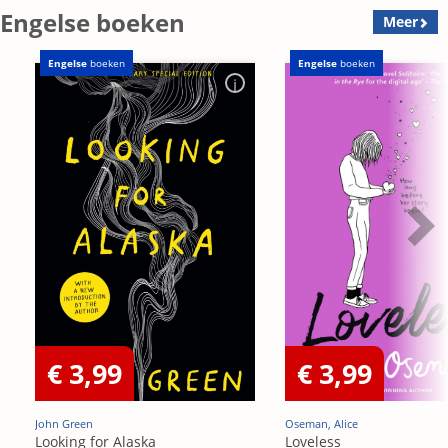
Engelse boeken
Meer
Engelse
boeken
Engelse
boeken
€ 3,99
€ 3,99
John Green
Oseman, Alice
Looking for Alaska
Loveless