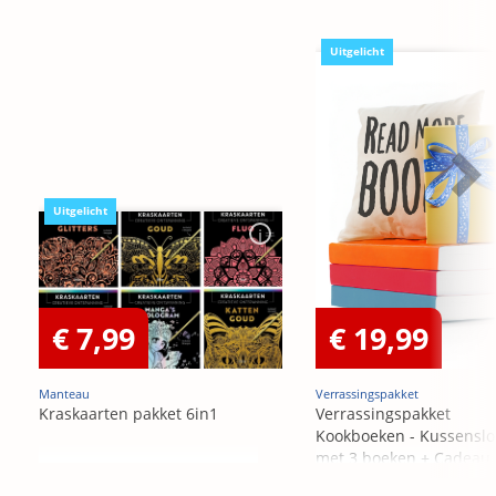
Uitgelicht
Uitgelicht
€ 7,99
€ 19,99
Manteau
Verrassingspakket
Kraskaarten pakket 6in1
Verrassingspakket
Kookboeken - Kussensl
met 3 boeken + Cadeau
OP=OP