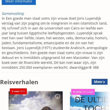
Meer informatie
Samenvatting
In Een goede man slaat soms zijn vrouw doet Joris Luyendijk
verslag van zijn poging om te integreren in een islamitisch land.
Hij schreef zich in aan de universiteit van Caïro en leefde een
jaar lang tussen Egyptische leeftijdsgenoten. Luyendijk sprak
met hen over liefde, islam, het westen, seks, democratie, homo's,
joden, fundamentalisme, emancipatie en de zin van het
bestaan. Joris Luyendijk (1971) studeerde Arabisch, antropologie
en geschiedenis. Een goede man slaat soms zijn vrouw is zijn
debuut en is inmiddels uitgegroeid tot een klassieker. Van zijn
boek over de financiële wereld, Dit kan niet waar zijn, zijn
inmiddels 250.000 exemplaren verkocht. dwarsligger® 388
Reisverhalen
Meer
3 voor
€10
In prijs
Verlaagd