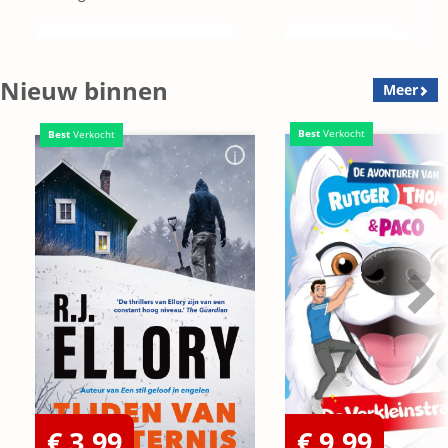
Nieuw binnen
Meer
Best
Verkocht
Best
Verkocht
€ 3,99
€ 9,99