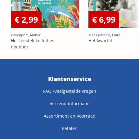
€ 2,99
€ 6,99
Davenport, Amber
Mac Cumhaill, Clare
Het feestelijke feitjes
Het kwartet
doeboek
Klantenservice
FAQ /Veelgestelde vragen
Verzend informatie
Assortiment en Voorraad
Betalen