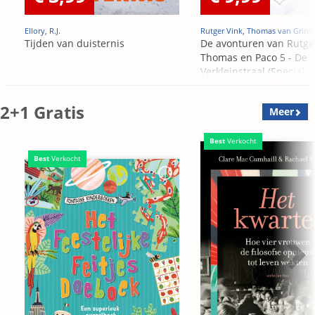
Ellory, R.J.
Rutger Vink, Thomas van Grins
Tijden van duisternis
De avonturen van Rutge
Thomas en Paco 5 - De
Verkleinstraal (Special
Edition)
2+1 Gratis
Meer
Best
Verkocht
Best
Verkocht