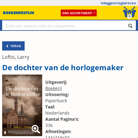
Inloggen/registreren
ONS ASSORTIMENT
0
TERUG
Loftis, Larry
De dochter van de horlogemaker
Uitgeverij:
Boekerij
Uitvoering:
Paperback
Taal:
Nederlands
Aantal Pagina's:
336
Afmetingen:
144x219x33