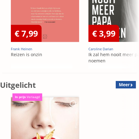
€ 7,99
€ 3,99
Frank Heinen
Caroline Darian
Reizen is onzin
Ik zal hem nooit meer p
noemen
Uitgelicht
Meer
In prijs
Verlaagd