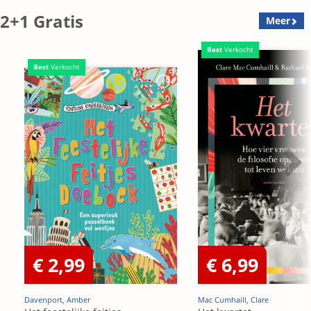
2+1 Gratis
Meer
Best
Verkocht
Best
Verkocht
€ 2,99
€ 6,99
Davenport, Amber
Mac Cumhaill, Clare