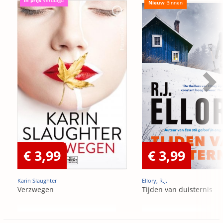
In prijs
Verlaagd
Nieuw
Binnen
€ 3,99
€ 3,99
Karin Slaughter
Ellory, R.J.
Verzwegen
Tijden van duisternis