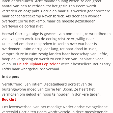
laten onderduiken. Acht maanden lang weten ze een groot
aantal van hen te redden, tot het gezin Ten Boom wordt
verraden en opgepakt. Corrie en haar zus worden gedeporteerd
naar concentratiekamp Ravensbrück. Als door een wonder
overleeft Corrie het kamp, maar de meeste gezinsleden
overleven de oorlog niet.
Hoewel Corrie getuige is geweest van onmenselijke wreedheden
voelt ze geen wrok. Na de oorlog reist ze vrijwillig naar
Duitsland om daar te spreken in kerken over wat haar is
overkomen. Ruim dertig jaar lang, tot haar dood in 1983,
verspreidt ze in ruim zestig landen haar boodschap van liefde,
hoop en vergeving en wordt zo een bron van inspiratie voor
velen. In
De schuilplaats op zolder
vertelt bestsellerauteur Larry
Loftis haar waargebeurde verhaal.
In de pers
‘Verbluffend. Een intiem, gedetailleerd portret van de
buitengewone moed van Corrie ten Boom. Ze heeft het
vermogen om geloof en hoop te houden in donkere tijden.’
Booklist
‘Het levensverhaal van het moedige Nederlandse evangelische
verzetslid Corrie ten Boom wordt verteld in deze meeslepende