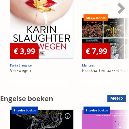
Nieuw
Binnen
€ 3,99
€ 7,99
Karin Slaughter
Manteau
Verzwegen
Kraskaarten pakket 6in1
Engelse boeken
Meer
Engelse
boeken
Engelse
boeken