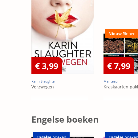
Nieuw
Binnen
€ 3,99
€ 7,99
Karin Slaughter
Manteau
Verzwegen
Kraskaarten pak
Engelse boeken
Engelse
boeken
Engelse
boeke