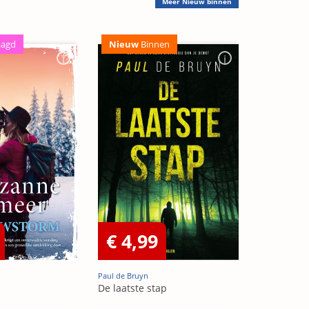
Meer
Nieuw binnen
aagd
Nieuw
Binnen
€ 4,99
Paul de Bruyn
De laatste stap