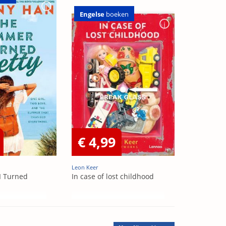
Engelse
boeken
€ 4,99
Leon Keer
I Turned
In case of lost childhood