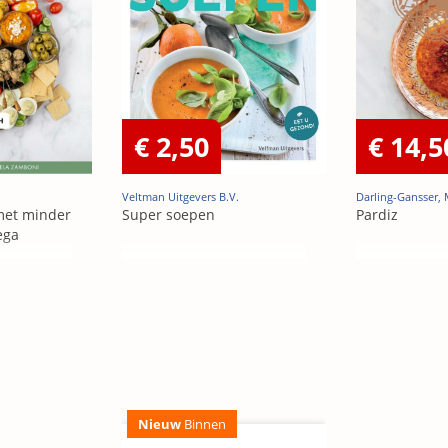
€ 2,50
€ 14,5
Veltman Uitgevers B.V.
Darling-Gansser,
 met minder
Super soepen
Pardiz
ega
Nieuw
Binnen