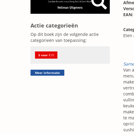
Afme
Vers
EAN:
Actie categorieën
Categ
Op dit boek zijn de volgende actie
Eten
categorieën van toepassing:
3 voor
€10
Same
Van a
Meer informatie
menu`
maken
vertr
combi
vulli
keuke
maken
te ma
opric
sushi