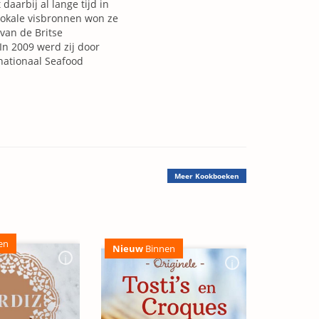
daarbij al lange tijd in
lokale visbronnen won ze
van de Britse
In 2009 werd zij door
nationaal Seafood
Meer
Kookboeken
en
Nieuw
Binnen