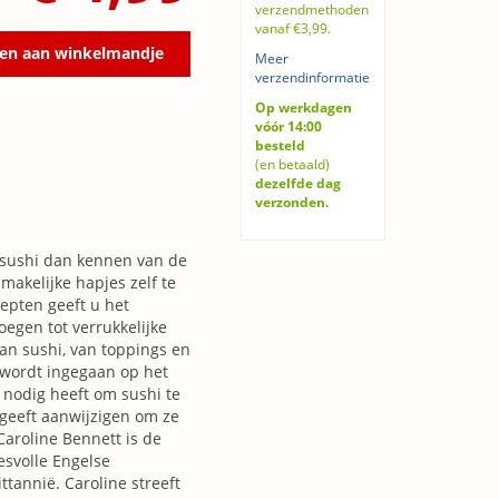
verzendmethoden
vanaf €3,99.
en aan winkelmandje
Meer
verzendinformatie
Op werkdagen
vóór 14:00
besteld
(en betaald)
dezelfde dag
verzonden.
n sushi dan kennen van de
makelijke hapjes zelf te
epten geeft u het
egen tot verrukkelijke
van sushi, van toppings en
 wordt ingegaan op het
nodig heeft om sushi te
 geeft aanwijzigen om ze
Caroline Bennett is de
esvolle Engelse
ttannië. Caroline streeft