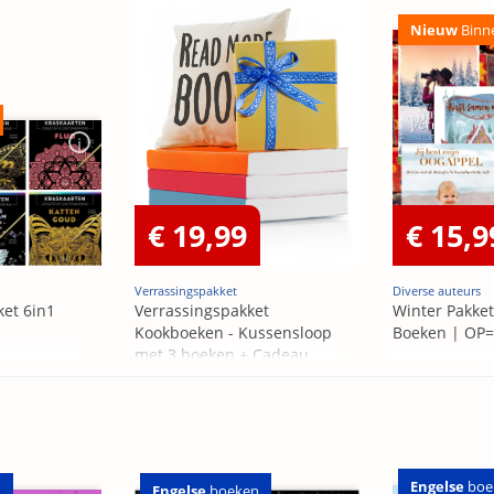
Nieuw
Binn
€ 19,99
€ 15,9
Verrassingspakket
Diverse auteurs
ket 6in1
Verrassingspakket
Winter Pakket
Kookboeken - Kussensloop
Boeken | OP
met 3 boeken + Cadeau
OP=OP
Engelse
boe
n
Engelse
boeken