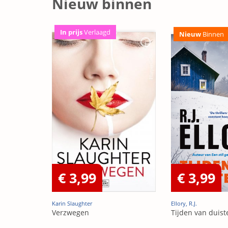
Nieuw binnen
In prijs
Verlaagd
Nieuw
Binnen
€ 3,99
€ 3,99
Karin Slaughter
Ellory, R.J.
Verzwegen
Tijden van duist