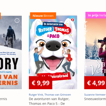
In prijs
Verl
Nieuw
Binnen
€ 9,99
€ 4,99
Rutger Vink, Thomas van Grinsven
Suzanne Vermeer
ernis
De avonturen van Rutger,
Sneeuwstorm
Thomas en Paco 5 - De