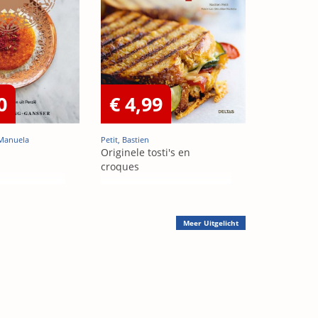
0
€ 4,99
 Manuela
Petit, Bastien
Originele tosti's en
croques
Meer
Uitgelicht