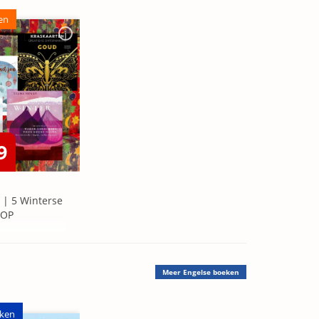
en
9
 | 5 Winterse
=OP
Meer
Engelse boeken
ken