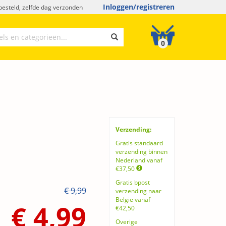
Inloggen/registreren
esteld, zelfde dag verzonden
0
Verzending:
Gratis standaard
verzending binnen
Nederland vanaf
€37,50
Gratis bpost
€ 9,99
verzending naar
België vanaf
€ 4,99
€42,50
Overige