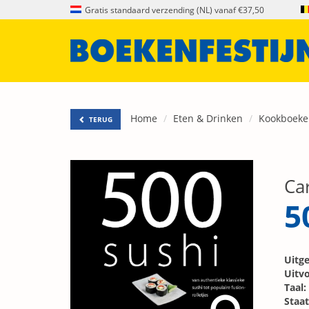
Gratis standaard verzending (NL) vanaf €37,50
Home
Eten & Drinken
Kookboeke
TERUG
Ca
5
Uitge
Uitvo
Taal:
Staat