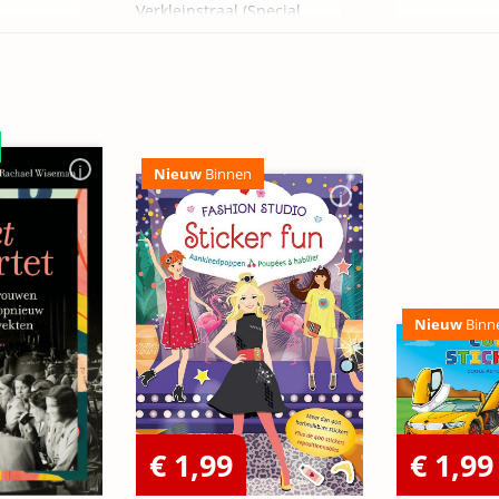
Verkleinstraal (Special
Edition)
Nieuw
Binnen
Nieuw
Binn
€ 1,99
€ 1,99