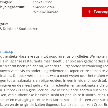
tingen:
156x157x27
chijningsdatum:
Oktober 2014
Toevoeg
9789048306947
orie:
 & Drinken
/
Kookboeken
nvatting
uthentieke klassieke sushi tot populaire fusionrolletjes We moge
s in Japanse restaurants, maar heeft u er ooit aan gedacht deze s
? Met dit boek kan dat nu, want deze uitgebreide verzameling rec
ouwen verse vis en andere ingrediënten te kopen en ze samen te vo
naties. Dit boek vertelt u alles wat u moet weten over het maken 
ngen tot smaakmakers en bijgerechten. In een inleidend hoofdstuk
ngerei en de meest gebruikte ingrediënten en smaakmakers die u 
. Dit boek is een gids voor de vele verschillende soorten sushi en
ken, van authentieke klassieke sushi tot populaire fusionrolletjes. 
htster en managing director van Moshi Moshi Sushi, een zeer succ
keten en de originele kaiten (lopende band)-sushibar van Groot-Bri