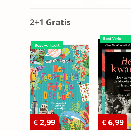
2+1 Gratis
Best
Verkocht
Best
Verkocht
€ 2,99
€ 6,99