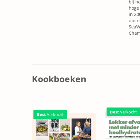
bij h
hoge 
in 20
diere
SeaWe
Cham
Kookboeken
Best
Verkocht
Best
Verkocht