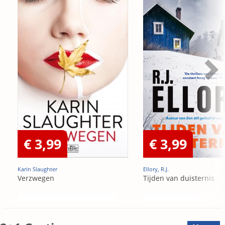
€ 3,99
€ 3,99
Karin Slaughter
Ellory, R.J.
Verzwegen
Tijden van duisternis