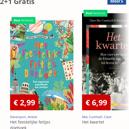
2+1 Gratis
Meer
Best
Verkocht
Best
Verkocht
€ 2,99
€ 6,99
Davenport, Amber
Mac Cumhaill, Clare
Het feestelijke feitjes
Het kwartet
doeboek