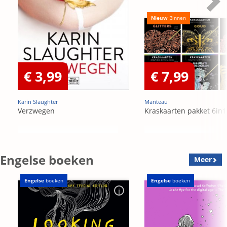
Nieuw
Binnen
€ 3,99
€ 7,99
Karin Slaughter
Manteau
Verzwegen
Kraskaarten pakket 6in1
Engelse boeken
Meer
Engelse
boeken
Engelse
boeken