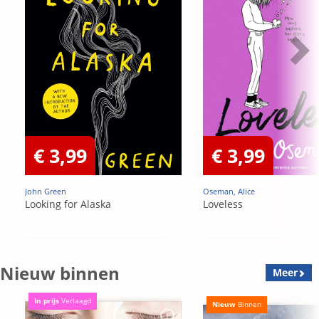
€ 3,99
€ 3,99
John Green
Oseman, Alice
Looking for Alaska
Loveless
Nieuw binnen
Meer
In prijs
Verlaagd
Nieuw
Binnen