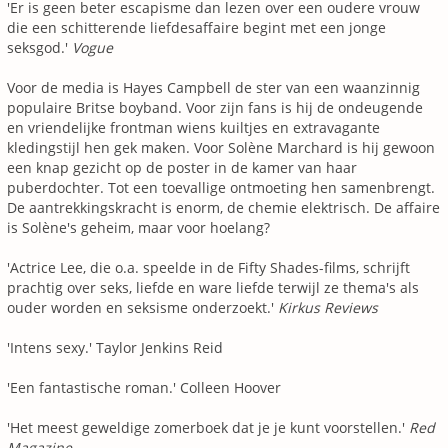
'Er is geen beter escapisme dan lezen over een oudere vrouw
die een schitterende liefdesaffaire begint met een jonge
seksgod.'
Vogue
Voor de media is Hayes Campbell de ster van een waanzinnig
populaire Britse boyband. Voor zijn fans is hij de ondeugende
en vriendelijke frontman wiens kuiltjes en extravagante
kledingstijl hen gek maken. Voor Solène Marchard is hij gewoon
een knap gezicht op de poster in de kamer van haar
puberdochter. Tot een toevallige ontmoeting hen samenbrengt.
De aantrekkingskracht is enorm, de chemie elektrisch. De affaire
is Solène's geheim, maar voor hoelang?
'Actrice Lee, die o.a. speelde in de Fifty Shades-films, schrijft
prachtig over seks, liefde en ware liefde terwijl ze thema's als
ouder worden en seksisme onderzoekt.'
Kirkus Reviews
'Intens sexy.' Taylor Jenkins Reid
'Een fantastische roman.' Colleen Hoover
'Het meest geweldige zomerboek dat je je kunt voorstellen.'
Red
Magazine