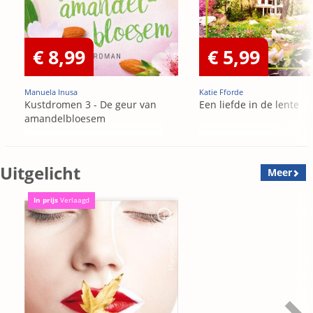
€ 8,99
€ 5,99
Manuela Inusa
Katie Fforde
Kustdromen 3 - De geur van
Een liefde in de lente
amandelbloesem
Uitgelicht
Meer
In prijs
Verlaagd