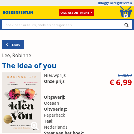
Inloggen/registreren
ONS ASSORTIMENT
0
TERUG
Lee, Robinne
The idea of you
Nieuwprijs
€ 20,99
€ 6,99
Onze prijs
Uitgeverij:
Oceaan
Uitvoering:
Paperback
Taal:
Nederlands
Staat van het boek: