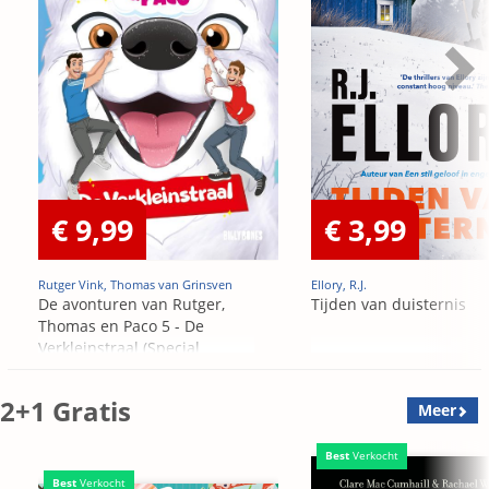
€ 9,99
€ 3,99
Rutger Vink, Thomas van Grinsven
Ellory, R.J.
De avonturen van Rutger,
Tijden van duisternis
Thomas en Paco 5 - De
Verkleinstraal (Special
Edition)
2+1 Gratis
Meer
Best
Verkocht
Best
Verkocht