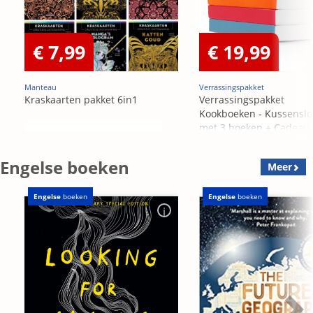
€ 7,99
€ 19,99
Manteau
Verrassingspakket
Kraskaarten pakket 6in1
Verrassingspakket
Kookboeken - Kussensl
met 3 boeken + Cadeau
OP=OP
Engelse boeken
Meer
Engelse
boeken
Engelse
boeken