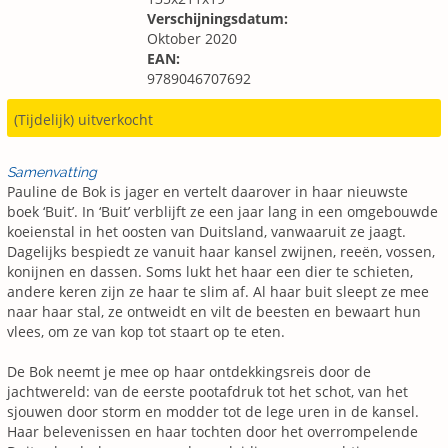
Verschijningsdatum:
Oktober 2020
EAN:
9789046707692
(Tijdelijk) uitverkocht
Samenvatting
Pauline de Bok is jager en vertelt daarover in haar nieuwste
boek ‘Buit’. In ‘Buit’ verblijft ze een jaar lang in een omgebouwde
koeienstal in het oosten van Duitsland, vanwaaruit ze jaagt.
Dagelijks bespiedt ze vanuit haar kansel zwijnen, reeën, vossen,
konijnen en dassen. Soms lukt het haar een dier te schieten,
andere keren zijn ze haar te slim af. Al haar buit sleept ze mee
naar haar stal, ze ontweidt en vilt de beesten en bewaart hun
vlees, om ze van kop tot staart op te eten.
De Bok neemt je mee op haar ontdekkingsreis door de
jachtwereld: van de eerste pootafdruk tot het schot, van het
sjouwen door storm en modder tot de lege uren in de kansel.
Haar belevenissen en haar tochten door het overrompelende