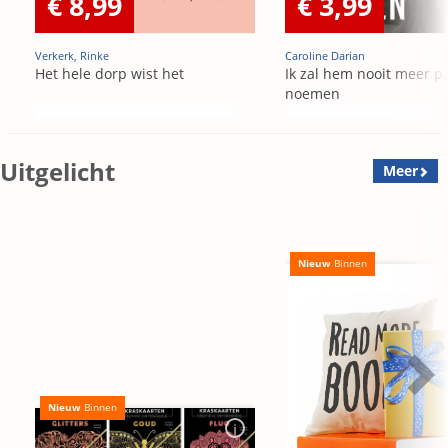
€ 8,99
€ 3,99
Verkerk, Rinke
Caroline Darian
Het hele dorp wist het
Ik zal hem nooit meer p
noemen
Uitgelicht
Meer
Nieuw
Binnen
Nieuw
Binnen