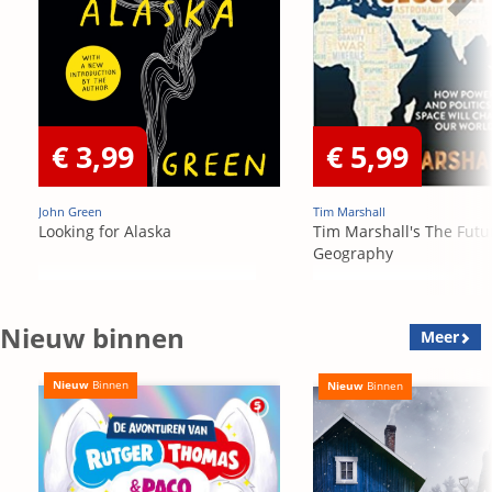
€ 3,99
€ 5,99
John Green
Tim Marshall
Looking for Alaska
Tim Marshall's The Futu
Geography
Nieuw binnen
Meer
Nieuw
Binnen
Nieuw
Binnen