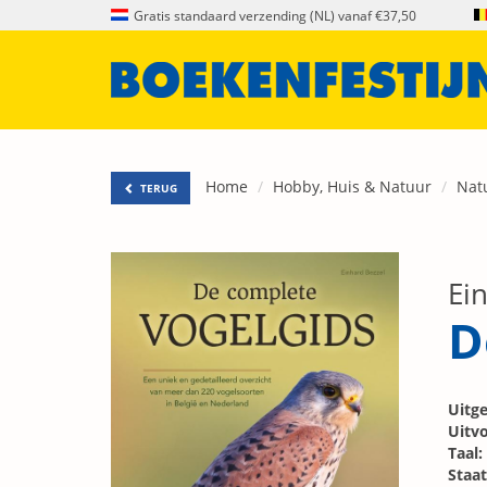
Gratis standaard verzending (NL) vanaf €37,50
Home
Hobby, Huis & Natuur
Nat
TERUG
Ei
D
Uitge
Uitvo
Taal:
Staat