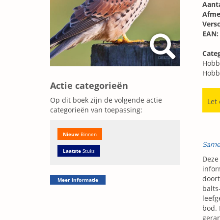
Aanta
Afme
Vers
EAN:
Cate
Hobb
Hobb
Actie categorieën
Op dit boek zijn de volgende actie
Let
categorieën van toepassing:
Nieuw
Binnen
Same
Laatste
Stuks
Deze 
infor
doort
Meer informatie
balts
leef
bod. 
geran