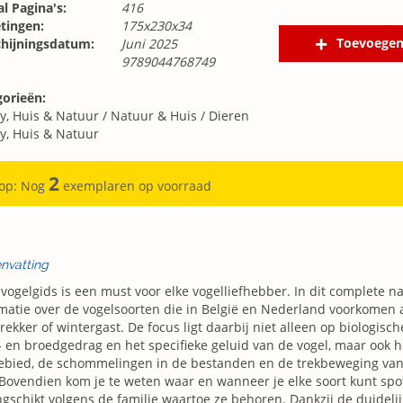
l Pagina's:
416
tingen:
175x230x34
Toevoegen
chijningsdatum:
Juni 2025
9789044768749
gorieën:
y, Huis & Natuur
/
Natuur & Huis
/
Dieren
y, Huis & Natuur
2
 op: Nog
exemplaren op voorraad
nvatting
vogelgids is een must voor elke vogelliefhebber. In dit complete na
matie over de vogelsoorten die in België en Nederland voorkomen 
rekker of wintergast. De focus ligt daarbij niet alleen op biologisch
- en broedgedrag en het specifieke geluid van de vogel, maar ook h
gebied, de schommelingen in de bestanden en de trekbeweging va
Bovendien kom je te weten waar en wanneer je elke soort kunt spot
gschikt volgens de familie waartoe ze behoren. Dankzij de duidelij