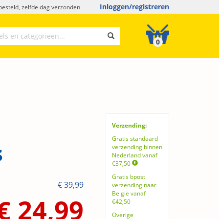
Inloggen/registreren
esteld, zelfde dag verzonden
0
Verzending:
Gratis standaard
s
verzending binnen
Nederland vanaf
€37,50
Gratis bpost
€ 39,99
verzending naar
België vanaf
€ 24,99
€42,50
Overige