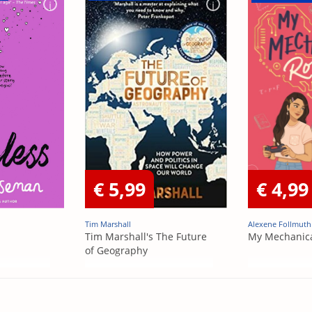
€ 5,99
€ 4,99
Tim Marshall
Alexene Follmuth
Tim Marshall's The Future
My Mechanic
of Geography