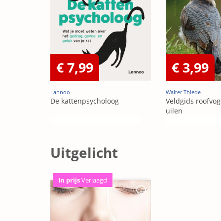
€ 7,99
€ 3,99
Lannoo
Walter Thiede
De kattenpsycholoog
Veldgids roofvog
uilen
Uitgelicht
In prijs
Verlaagd