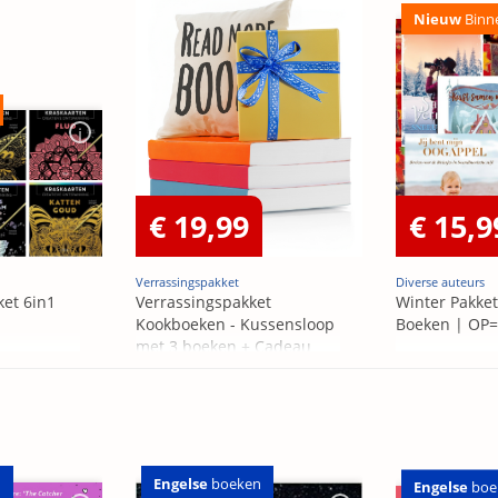
Nieuw
Binn
€ 19,99
€ 15,9
Verrassingspakket
Diverse auteurs
ket 6in1
Verrassingspakket
Winter Pakket
Kookboeken - Kussensloop
Boeken | OP
met 3 boeken + Cadeau
OP=OP
n
Engelse
boeken
Engelse
boe