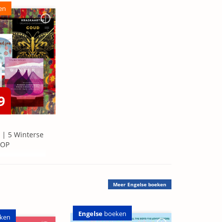
en
9
 | 5 Winterse
=OP
Meer
Engelse boeken
Engelse
boeken
ken