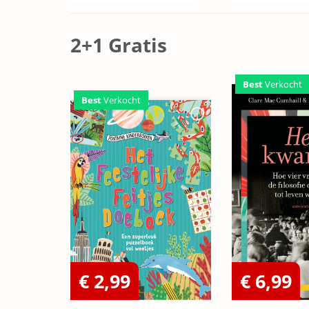
2+1 Gratis
Best
Verkocht
Best
Verkocht
€ 2,99
€ 6,99