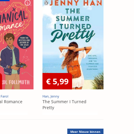
€ 5,99
 Farol
Han, Jenny
al Romance
The Summer I Turned
Pretty
Meer
Nieuw binnen