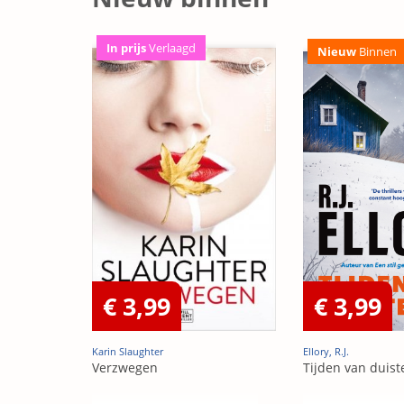
In prijs
Verlaagd
Nieuw
Binnen
€ 3,99
€ 3,99
Karin Slaughter
Ellory, R.J.
Verzwegen
Tijden van duist