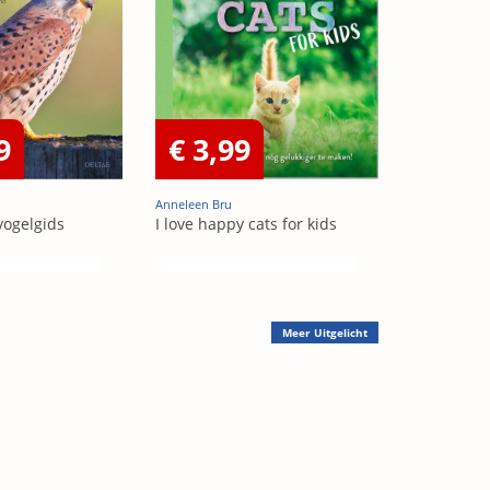
9
€ 3,99
Anneleen Bru
vogelgids
I love happy cats for kids
Meer
Uitgelicht