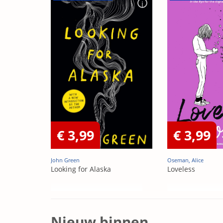
€ 3,99
€ 3,99
John Green
Oseman, Alice
Looking for Alaska
Loveless
Nieuw binnen