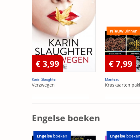
Nieuw
Binnen
€ 3,99
€ 7,99
Karin Slaughter
Manteau
Verzwegen
Kraskaarten pak
Engelse boeken
Engelse
boeken
Engelse
boeke