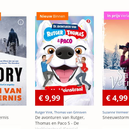
In prijs
Verl
Nieuw
Binnen
€ 9,99
€ 4,99
Rutger Vink, Thomas van Grinsven
Suzanne Vermeer
ernis
De avonturen van Rutger,
Sneeuwstorm
Thomas en Paco 5 - De
Verkleinstraal (Special