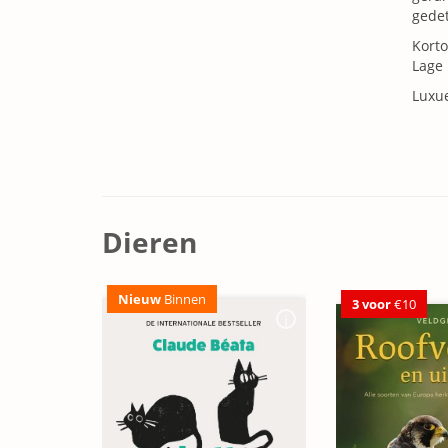
gedet
Korto
Lage
Luxu
Dieren
Nieuw
Binnen
3 voor
€10