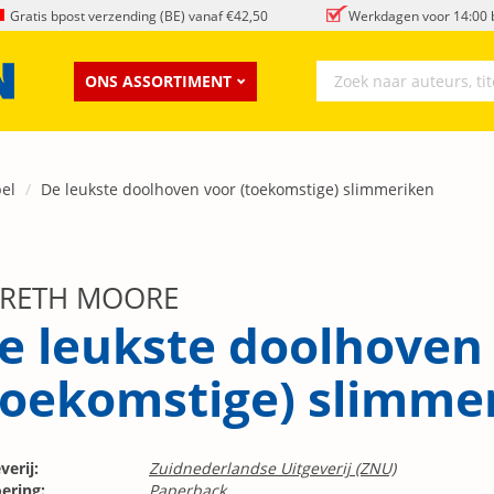
Gratis bpost verzending (BE) vanaf €42,50
Werkdagen voor 14:00 b
ONS ASSORTIMENT
pel
De leukste doolhoven voor (toekomstige) slimmeriken
RETH MOORE
e leukste doolhoven
toekomstige) slimme
verij:
Zuidnederlandse Uitgeverij (ZNU)
ering:
Paperback