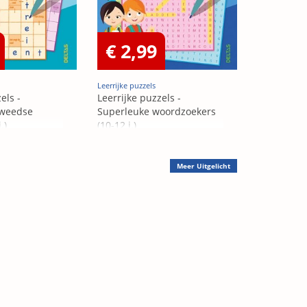
€ 2,99
Leerrijke puzzels
els -
Leerrijke puzzels -
Zweedse
Superleuke woordzoekers
.)
(10-12 j.)
Meer
Uitgelicht