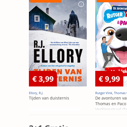
€ 3,99
€ 9,99
Ellory, R.J.
Rutger Vink, Thomas 
Tijden van duisternis
De avonturen va
Thomas en Paco 
Verkleinstraal (S
Edition)