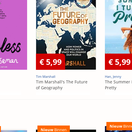
€ 5,99
€ 5,99
Tim Marshall
Han, Jenny
Tim Marshall's The Future
The Summer 
of Geography
Pretty
Nieuw
Binn
Nieuw
Binnen