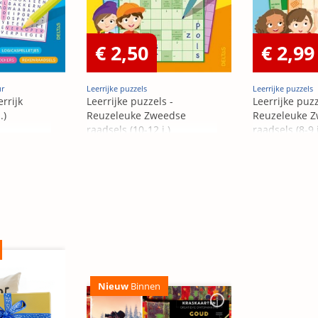
€ 2,50
€ 2,99
ur
Leerrijke puzzels
Leerrijke puzzels
rrijk
Leerrijke puzzels -
Leerrijke puzz
.)
Reuzeleuke Zweedse
Reuzeleuke 
raadsels (10-12 j.)
raadsels (8-9 j
Nieuw
Binnen