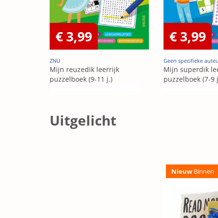
€ 3,99
€ 3,99
ZNU
Geen specifieke aute
Mijn reuzedik leerrijk
Mijn superdik lee
puzzelboek (9-11 j.)
puzzelboek (7-9 j
Uitgelicht
Nieuw
Binnen