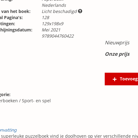
Nederlands
 van het boek:
Licht beschadigd
l Pagina's:
128
tingen:
129x198x9
chijningsdatum:
Mei 2021
9789044760422
Nieuwprijs
Onze prijs
Toevoeg
orie:
erboeken
/
Sport- en spel
nvatting
t superleuke puzzelboek vind je doolhoven op vier verschillende n