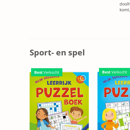
doolh
komt,
Sport- en spel
Best
Verkocht
Best
Verkocht