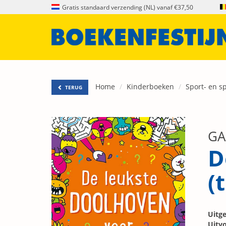
Gratis standaard verzending (NL) vanaf €37,50
Home
Kinderboeken
Sport- en s
TERUG
GA
D
(
Uitge
Uitvo