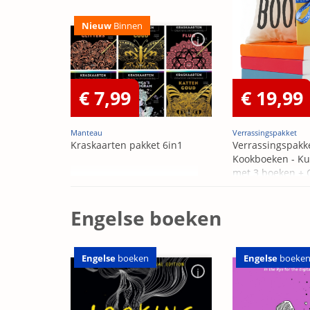
Nieuw
Binnen
€ 7,99
€ 19,99
Manteau
Verrassingspakket
Kraskaarten pakket 6in1
Verrassingspakk
Kookboeken - Ku
met 3 boeken +
OP=OP
Engelse boeken
Engelse
boeken
Engelse
boeke