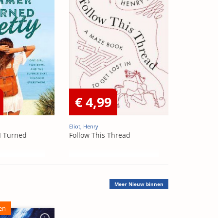
€ 4,99
Eliot, Henry
I Turned
Follow This Thread
Meer
Nieuw binnen
en