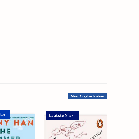
Meer
Engelse boeken
ken
Laatste
Stuks