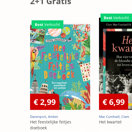
2+1 Gratis
Best
Verkocht
Best
Verkocht
€ 2,99
€ 6,99
Davenport, Amber
Mac Cumhaill, Clare
Het feestelijke feitjes
Het kwartet
doeboek