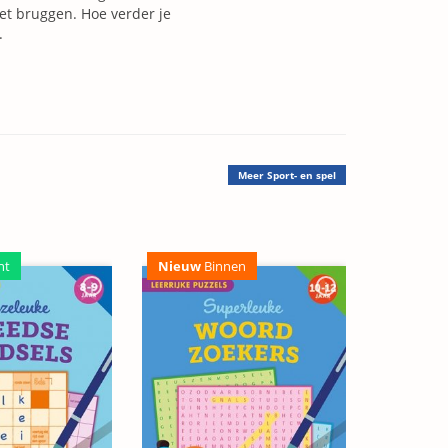
et bruggen. Hoe verder je
.
Meer
Sport- en spel
ht
Nieuw
Binnen