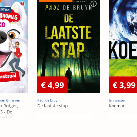
€ 4,99
€ 3,99
van Grinsven
Paul de Bruyn
Jan wester
n Rutger,
De laatste stap
Koeman
5 - De
pecial