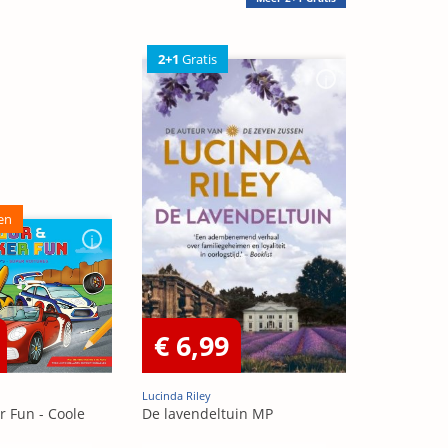
2+1
Gratis
en
€ 6,99
Lucinda Riley
r Fun - Coole
De lavendeltuin MP