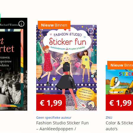
Nieuw
Binnen
Nieuw
Binn
€ 1,99
€ 1,99
Geen specifieke auteur
ZNU
Fashion Studio Sticker Fun
Color & Sticke
– Aankleedpoppen /
auto's