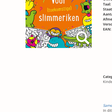
Taal:
Staat
Aanta
Afme
Vers
EAN:
Categ
Kind
Same
In di