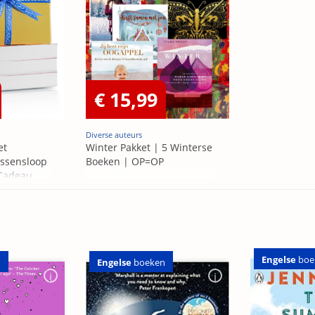
€ 15,99
Diverse auteurs
et
Winter Pakket | 5 Winterse
ssensloop
Boeken | OP=OP
 Cadeau
Engelse
boe
n
Engelse
boeken