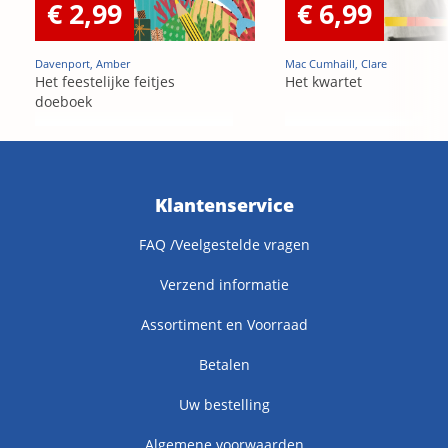
€ 2,99
€ 6,99
Davenport, Amber
Mac Cumhaill, Clare
Het feestelijke feitjes
Het kwartet
doeboek
Klantenservice
FAQ /Veelgestelde vragen
Verzend informatie
Assortiment en Voorraad
Betalen
Uw bestelling
Algemene voorwaarden