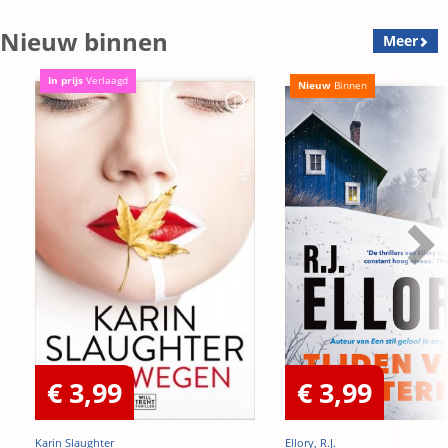
Nieuw binnen
Meer
In prijs
Verlaagd
Nieuw
Binnen
€ 3,99
€ 3,99
Karin Slaughter
Ellory, R.J.