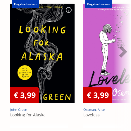
Engelse
boeken
Engelse
boeken
€ 3,99
€ 3,99
John Green
Oseman, Alice
Looking for Alaska
Loveless