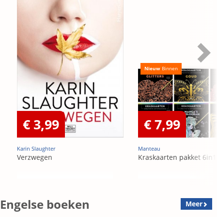
Nieuw
Binnen
€ 3,99
€ 7,99
Karin Slaughter
Manteau
Verzwegen
Kraskaarten pakket 6in1
Engelse boeken
Meer