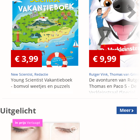
€ 3,99
€ 9,99
New Scientist, Redactie
Rutger Vink, Thomas van Grins
Young Scientist Vakantieboek
De avonturen van Rutge
- bomvol weetjes en puzzels
Thomas en Paco 5 - De
Verkleinstraal (Special
Edition)
Uitgelicht
Meer
In prijs
Verlaagd