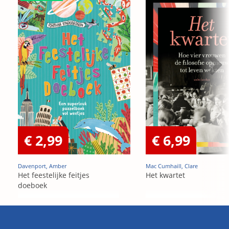
€ 2,99
€ 6,99
Davenport, Amber
Mac Cumhaill, Clare
Het feestelijke feitjes
Het kwartet
doeboek