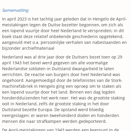
Samenvatting
In april 2023 is het tachtig jaar geleden dat in Hengelo de April-
meistakingen tegen de Duitse bezetter begonnen, om zich als
een lopend vuurtje door heel Nederland te verspreiden; in dit
boek staat deze relatief onbekende geschiedenis opgetekend,
aangevuld met o.a. persoonlijke verhalen van nabestaanden en
bijzonder archiefmateriaal
Nederland was al drie jaar door de Duitsers bezet toen op 29
april 1943 het bevel werd gegeven om alle voormalige
Nederlandse soldaten in Duitsland dwangarbeid te laten
verrichten. De reactie van burgers door heel Nederland was
ongehoord. Aangemoedigd door de telefonistes van de Stork-
machinefabriek in Hengelo ging een oproep om te staken als
een lopend vuurtje door het land. Binnen een dag legden
honderdduizenden het werk neer. Het was de grootste staking
ooit in Nederland, zelfs de grootste staking in het door
Duitsland bezette Europa. De opstand werd bloedig
neergeslagen: er waren tweehonderd doden en honderden
mensen die naar strafkampen werden gedeporteerd.
De April-meistakingen van 1943 werden een keerpunt in de