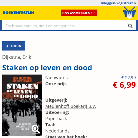
Inloggen/registreren
ONS ASSORTIMENT
0
TERUG
Dijkstra, Erik
Staken op leven en dood
Nieuwprijs
€ 22,99
€ 6,99
Onze prijs
Uitgeverij:
Meulenhoff Boekerij B.V.
Uitvoering:
Paperback
Taal:
Nederlands
Staat van het boek: