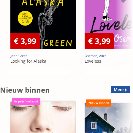
€ 3,99
€ 3,99
John Green
Oseman, Alice
Looking for Alaska
Loveless
Nieuw binnen
Meer
In prijs
Verlaagd
Nieuw
Binnen