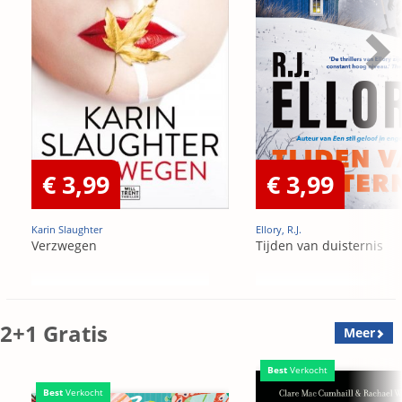
€ 3,99
€ 3,99
Karin Slaughter
Ellory, R.J.
Verzwegen
Tijden van duisternis
2+1 Gratis
Meer
Best
Verkocht
Best
Verkocht