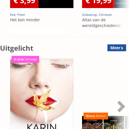
€ 3,99
€ 19,99
Kee, Peter
Grataloup, Christian
Het kon minder
Atlas van de
wereldgeschiedenis
Uitgelicht
Meer
In prijs
Verlaagd
Nieuw
Binnen