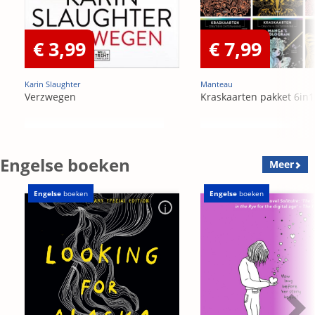
€ 3,99
€ 7,99
Karin Slaughter
Manteau
Verzwegen
Kraskaarten pakket 6in1
Engelse boeken
Meer
Engelse
boeken
Engelse
boeken