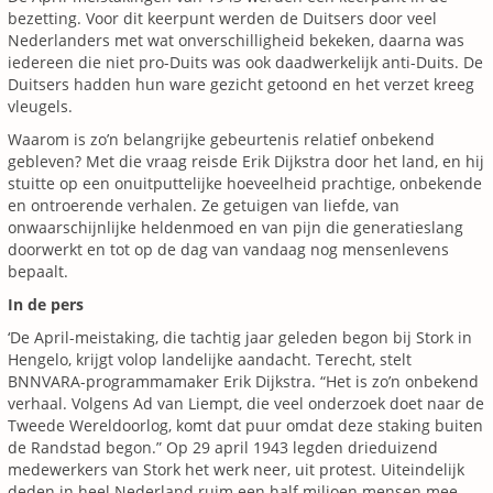
bezetting. Voor dit keerpunt werden de Duitsers door veel
Nederlanders met wat onverschilligheid bekeken, daarna was
iedereen die niet pro-Duits was ook daadwerkelijk anti-Duits. De
Duitsers hadden hun ware gezicht getoond en het verzet kreeg
vleugels.
Waarom is zo’n belangrijke gebeurtenis relatief onbekend
gebleven? Met die vraag reisde Erik Dijkstra door het land, en hij
stuitte op een onuitputtelijke hoeveelheid prachtige, onbekende
en ontroerende verhalen. Ze getuigen van liefde, van
onwaarschijnlijke heldenmoed en van pijn die generatieslang
doorwerkt en tot op de dag van vandaag nog mensenlevens
bepaalt.
In de pers
‘De April-meistaking, die tachtig jaar geleden begon bij Stork in
Hengelo, krijgt volop landelijke aandacht. Terecht, stelt
BNNVARA-programmamaker Erik Dijkstra. “Het is zo’n onbekend
verhaal. Volgens Ad van Liempt, die veel onderzoek doet naar de
Tweede Wereldoorlog, komt dat puur omdat deze staking buiten
de Randstad begon.” Op 29 april 1943 legden drieduizend
medewerkers van Stork het werk neer, uit protest. Uiteindelijk
deden in heel Nederland ruim een half miljoen mensen mee.