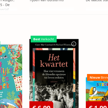
5 - De
pecial
Best
Verkocht
Nieuw
Binn
€ 6,99
€ 1,99