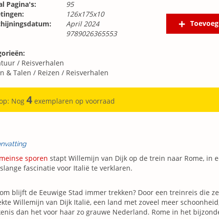
l Pagina's:
95
tingen:
126x175x10
Toevoeg
chijningsdatum:
April 2024
9789026365553
gorieën:
atuur
/
Reisverhalen
n & Talen
/
Reizen
/
Reisverhalen
4
 op: Nog
exemplaren op voorraad
nvatting
meinse sporen
stapt Willemijn van Dijk op de trein naar Rome, in 
slange fascinatie voor Italië te verklaren.
m blijft de Eeuwige Stad immer trekken? Door een treinreis die ze
kte Willemijn van Dijk Italië, een land met zoveel meer schoonheid
enis dan het voor haar zo grauwe Nederland. Rome in het bijzonder