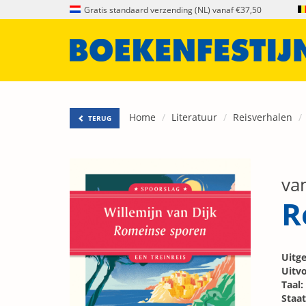
Gratis standaard verzending (NL) vanaf €37,50
Home
Literatuur
Reisverhalen
TERUG
van
R
Uitge
Uitvo
Taal:
Staat