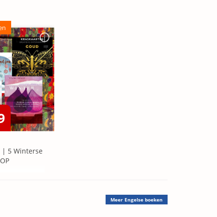
en
9
 | 5 Winterse
=OP
Meer
Engelse boeken