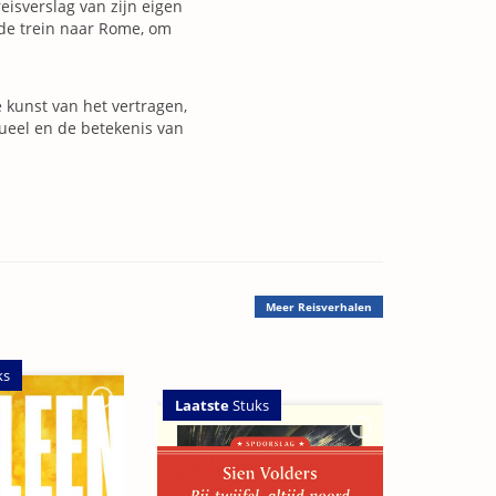
eisverslag van zijn eigen
p de trein naar Rome, om
e kunst van het vertragen,
tueel en de betekenis van
Meer
Reisverhalen
ks
Laatste
Stuks