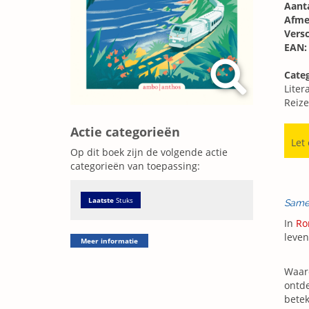
Aanta
Afme
Vers
EAN:
Cate
Liter
Reize
Actie categorieën
Let
Op dit boek zijn de volgende actie
categorieën van toepassing:
Laatste
Stuks
Same
In
Ro
leven
Meer informatie
Waaro
ontde
betek