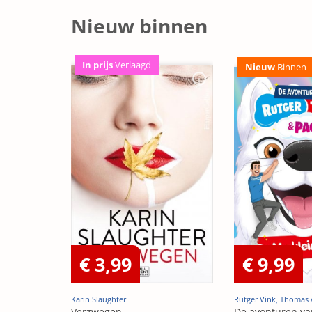
Nieuw binnen
In prijs
Verlaagd
Nieuw
Binnen
€ 3,99
€ 9,99
Karin Slaughter
Rutger Vink, Thomas 
Verzwegen
De avonturen va