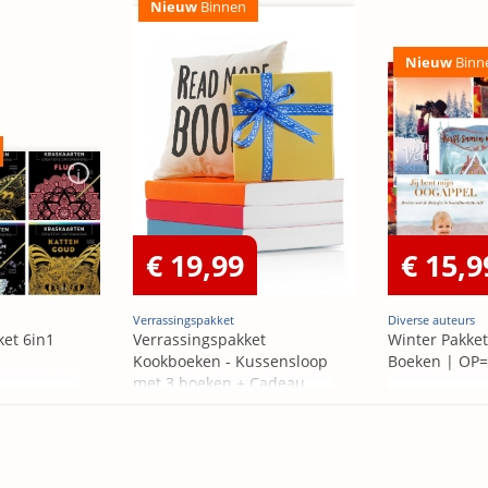
Nieuw
Binnen
Nieuw
Binn
€ 19,99
€ 15,9
Verrassingspakket
Diverse auteurs
ket 6in1
Verrassingspakket
Winter Pakket
Kookboeken - Kussensloop
Boeken | OP
met 3 boeken + Cadeau
OP=OP