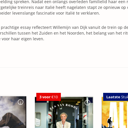
elding spreken. Nadat een onlangs overleden familielid haar een r
getelijke treinreis naar Italië heeft nagelaten stapt ze opnieuw o
eider levenslange fascinatie voor Italië te verklaren.
t prachtige essay reflecteert Willemijn van Dijk vanuit de trein op d
rschillen tussen het Zuiden en het Noorden, het belang van het ri
voor haar eigen leven.
3 voor
€10
Laatste
Stu