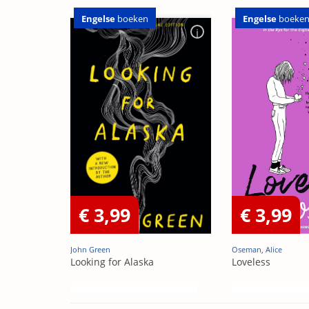
Engelse
boeken
Engelse
boeke
€ 3,99
€ 3,99
John Green
Oseman, Alice
Looking for Alaska
Loveless