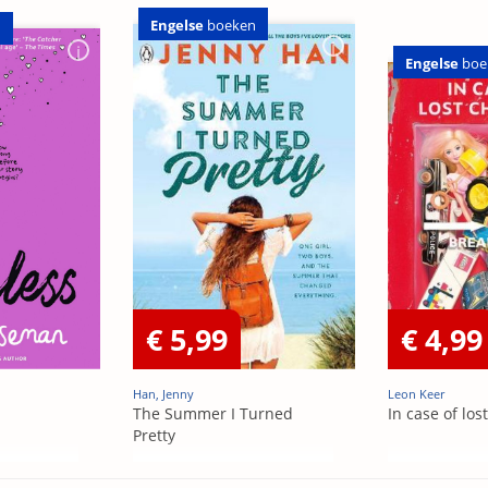
Engelse
boeken
n
Engelse
boe
€ 5,99
€ 4,99
Han, Jenny
Leon Keer
The Summer I Turned
In case of los
Pretty