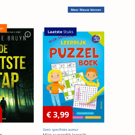
Meer
Nieuw binnen
en
Laatste
Stuks
€ 3,99
Geen specifieke auteur
ap
Mijn superdik leerrijk