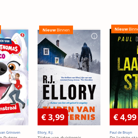
Nieuw
Binn
Nieuw
Binnen
€ 3,99
€ 4,99
van Grinsven
Ellory, R.J.
Paul de Bruyn
n Rutger,
Tijden van duisternis
De laatste st