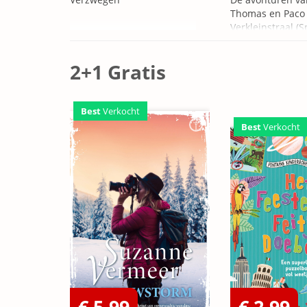
Thomas en Paco 
Verkleinstraal (S
Edition)
2+1 Gratis
Best
Verkocht
Best
Verkocht
€ 5,99
€ 2,99