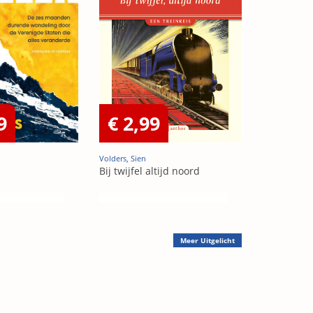
9
€ 2,99
Volders, Sien
Bij twijfel altijd noord
Meer
Uitgelicht