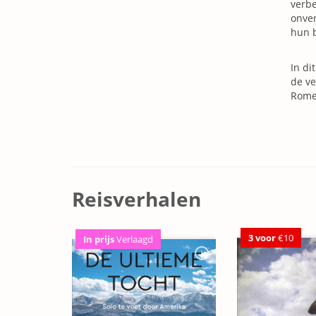
verbe
onver
hun b
In di
de ve
Rome 
Reisverhalen
3 voor
€10
In prijs
Verlaagd