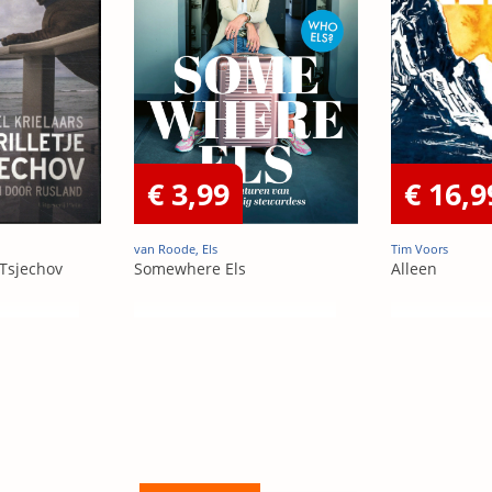
€ 3,99
€ 16,9
van Roode, Els
Tim Voors
 Tsjechov
Somewhere Els
Alleen