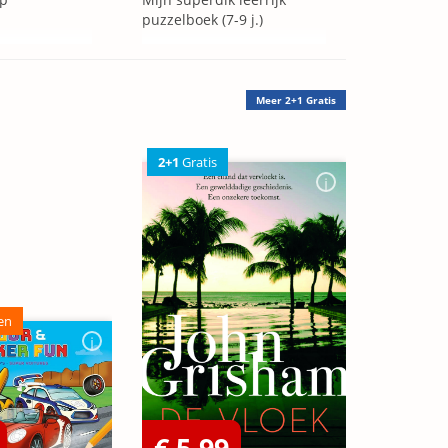
puzzelboek (7-9 j.)
Meer
2+1 Gratis
2+1
Gratis
en
€ 5,99