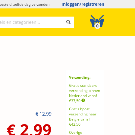
Inloggen/registreren
esteld, zelfde dag verzonden
0
Verzending:
Gratis standaard
verzending binnen
Nederland vanaf
€37,50
Gratis bpost
€ 12,99
verzending naar
België vanaf
€ 2,99
€42,50
Overige