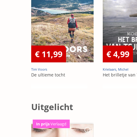
€ 11,99
€ 4,99
Tim Voors
Krielaars, Michel
De ultieme tocht
Het brilletje van
Uitgelicht
In prijs
Verlaagd