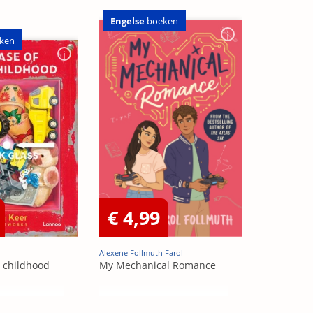
Engelse
boeken
ken
€ 4,99
Alexene Follmuth Farol
t childhood
My Mechanical Romance