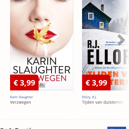
€ 3,99
€ 3,99
Karin Slaughter
Ellory, R.J.
Verzwegen
Tijden van duisternis