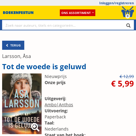
Inloggen/registreren
ONS ASSORTIMENT
0
TERUG
Larsson, Åsa
Tot de woede is geluwd
Nieuwprijs
€ 12,99
€ 5,99
Onze prijs
Uitgeverij:
Ambo|Anthos
Uitvoering:
Paperback
Taal:
Nederlands
Staat van het boek: