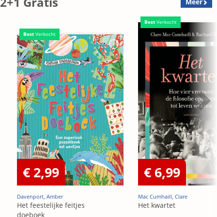
2+1 Gratis
Meer
Best
Verkocht
Best
Verkocht
€ 2,99
€ 6,99
Davenport, Amber
Mac Cumhaill, Clare
Het feestelijke feitjes
Het kwartet
doeboek