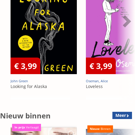
€ 3,99
€ 3,99
John Green
Oseman, Alice
Looking for Alaska
Loveless
Nieuw binnen
Meer
In prijs
Verlaagd
Nieuw
Binnen