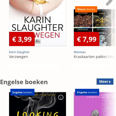
Nieuw
Binnen
€ 3,99
€ 7,99
Karin Slaughter
Manteau
Verzwegen
Kraskaarten pakket 6in1
Engelse boeken
Meer
Engelse
boeken
Engelse
boeken