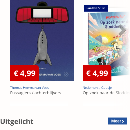
Laatste
Stuks
€ 4,99
€ 4,99
Thomas Heerma van Voss
Nederhorst, Guusje
Passagiers / achterblijvers
Op zoek naar de Slodde
Uitgelicht
Meer