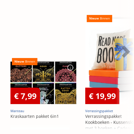
Nieuw
Binnen
Nieuw
Binnen
€ 7,99
€ 19,99
Manteau
Verrassingspakket
Kraskaarten pakket 6in1
Verrassingspakket
Kookboeken - Kussensl
met 3 boeken + Cadeau