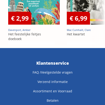
€ 2,99
€ 6,99
Davenport, Amber
Mac Cumhaill, Clare
Het feestelijke feitjes
Het kwartet
doeboek
Klantenservice
FAQ /Veelgestelde vragen
Verzend informatie
Assortiment en Voorraad
Betalen