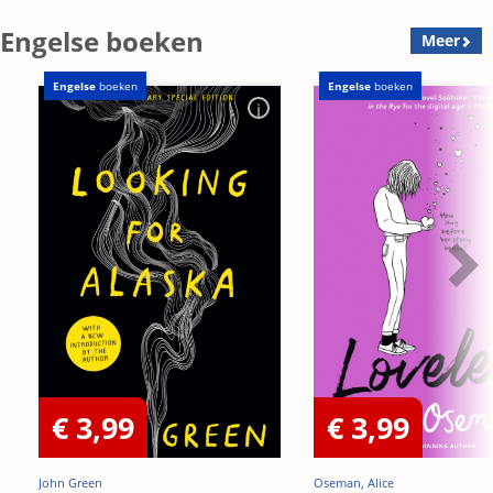
OP=OP
Engelse boeken
Meer
Engelse
boeken
Engelse
boeken
€ 3,99
€ 3,99
John Green
Oseman, Alice