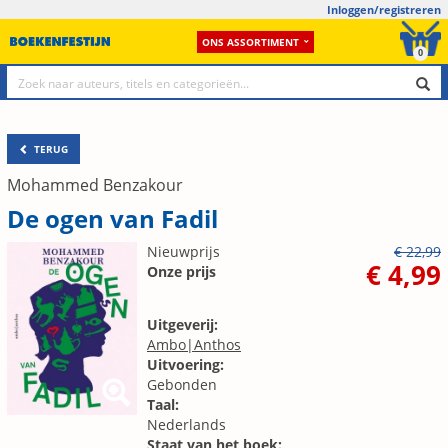
Inloggen/registreren
ONS ASSORTIMENT
0
TERUG
Mohammed Benzakour
De ogen van Fadil
Nieuwprijs
€ 22,99
€ 4,99
Onze prijs
Uitgeverij:
Ambo|Anthos
Uitvoering:
Gebonden
Taal:
Nederlands
Staat van het boek: