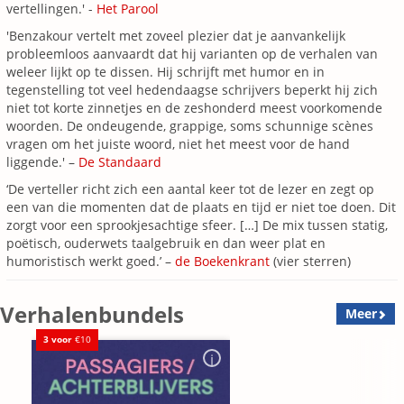
vertellingen.' -
Het Parool
'Benzakour vertelt met zoveel plezier dat je aanvankelijk
probleemloos aanvaardt dat hij varianten op de verhalen van
weleer lijkt op te dissen. Hij schrijft met humor en in
tegenstelling tot veel hedendaagse schrijvers beperkt hij zich
niet tot korte zinnetjes en de zeshonderd meest voorkomende
woorden. De ondeugende, grappige, soms schunnige scènes
vragen om het juiste woord, niet het meest voor de hand
liggende.' –
De Standaard
‘De verteller richt zich een aantal keer tot de lezer en zegt op
een van die momenten dat de plaats en tijd er niet toe doen. Dit
zorgt voor een sprookjesachtige sfeer. […] De mix tussen statig,
poëtisch, ouderwets taalgebruik en dan weer plat en
humoristisch werkt goed.’ –
de Boekenkrant
(vier sterren)
Verhalenbundels
Meer
3 voor
€10