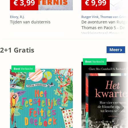
€ 3,99
€ 9,99
Ellory, R.J.
Rutger Vink, Thomas van Grins
Tijden van duisternis
De avonturen van Rutge
Thomas en Paco 5 - De
Verkleinstraal (Special
Edition)
2+1 Gratis
Meer
Best
Verkocht
Best
Verkocht