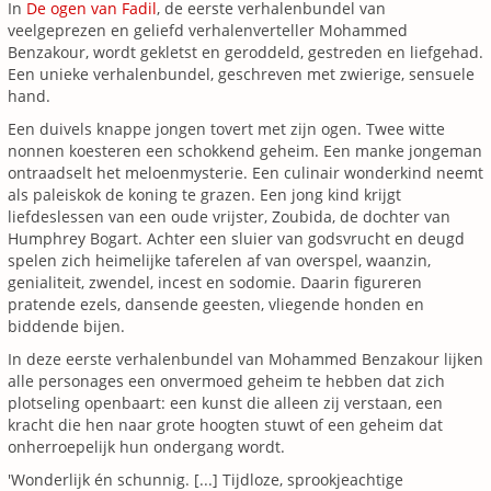
In
De ogen van Fadil
, de eerste verhalenbundel van
veelgeprezen en geliefd verhalenverteller Mohammed
Benzakour, wordt gekletst en geroddeld, gestreden en liefgehad.
Een unieke verhalenbundel, geschreven met zwierige, sensuele
hand.
Een duivels knappe jongen tovert met zijn ogen. Twee witte
nonnen koesteren een schokkend geheim. Een manke jongeman
ontraadselt het meloenmysterie. Een culinair wonderkind neemt
als paleiskok de koning te grazen. Een jong kind krijgt
liefdeslessen van een oude vrijster, Zoubida, de dochter van
Humphrey Bogart. Achter een sluier van godsvrucht en deugd
spelen zich heimelijke taferelen af van overspel, waanzin,
genialiteit, zwendel, incest en sodomie. Daarin figureren
pratende ezels, dansende geesten, vliegende honden en
biddende bijen.
In deze eerste verhalenbundel van Mohammed Benzakour lijken
alle personages een onvermoed geheim te hebben dat zich
plotseling openbaart: een kunst die alleen zij verstaan, een
kracht die hen naar grote hoogten stuwt of een geheim dat
onherroepelijk hun ondergang wordt.
'Wonderlijk én schunnig. [...] Tijdloze, sprookjeachtige