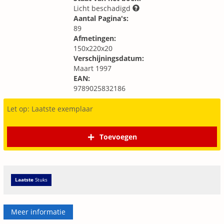
Licht beschadigd
Aantal Pagina's:
89
Afmetingen:
150x220x20
Verschijningsdatum:
Maart 1997
EAN:
9789025832186
Let op: Laatste exemplaar
Toevoegen
Laatste
Stuks
Meer informatie