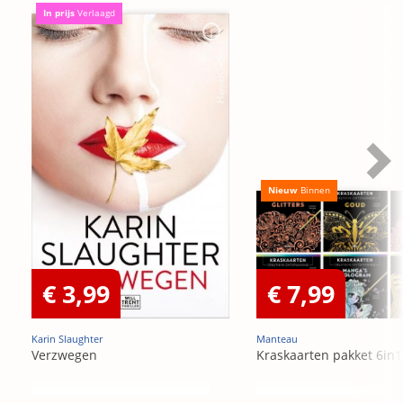
In prijs
Verlaagd
Nieuw
Binnen
€ 3,99
€ 7,99
Karin Slaughter
Manteau
Verzwegen
Kraskaarten pakket 6in1