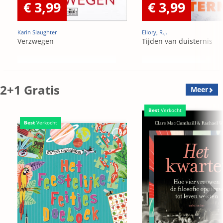
€ 3,99
€ 3,99
Karin Slaughter
Ellory, R.J.
Verzwegen
Tijden van duisternis
2+1 Gratis
Meer
Best
Verkocht
Best
Verkocht