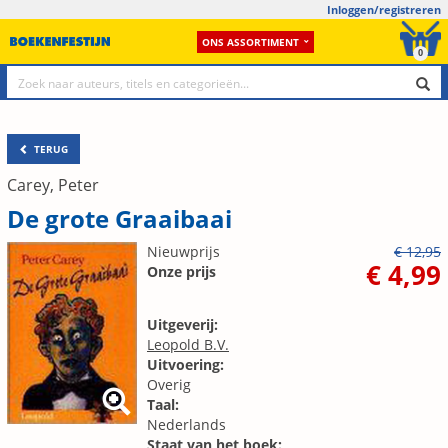
Inloggen/registreren
ONS ASSORTIMENT
0
TERUG
Carey, Peter
De grote Graaibaai
Nieuwprijs
€ 12,95
€ 4,99
Onze prijs
Uitgeverij:
Leopold B.V.
Uitvoering:
Overig
Taal:
Nederlands
Staat van het boek: