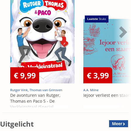
Laatste
Stuks
€ 9,99
€ 3,99
Rutger Vink, Thomas van Grinsven
A.A. Milne
De avonturen van Rutger,
Iejoor verliest een staart
Thomas en Paco 5 - De
Verkleinstraal (Special
Edition)
Uitgelicht
Meer