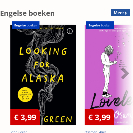
Engelse boeken
Meer
Engelse
boeken
Engelse
boeken
€ 3,99
€ 3,99
John Green
Oseman, Alice