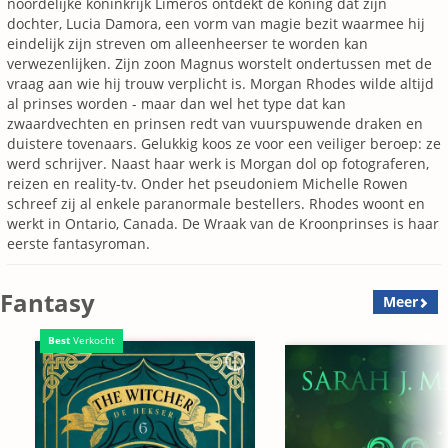
noordelijke koninkrijk Limeros ontdekt de koning dat zijn
dochter, Lucia Damora, een vorm van magie bezit waarmee hij
eindelijk zijn streven om alleenheerser te worden kan
verwezenlijken. Zijn zoon Magnus worstelt ondertussen met de
vraag aan wie hij trouw verplicht is. Morgan Rhodes wilde altijd
al prinses worden - maar dan wel het type dat kan
zwaardvechten en prinsen redt van vuurspuwende draken en
duistere tovenaars. Gelukkig koos ze voor een veiliger beroep: ze
werd schrijver. Naast haar werk is Morgan dol op fotograferen,
reizen en reality-tv. Onder het pseudoniem Michelle Rowen
schreef zij al enkele paranormale bestellers. Rhodes woont en
werkt in Ontario, Canada. De Wraak van de Kroonprinses is haar
eerste fantasyroman.
Fantasy
Meer
Best
Verkocht