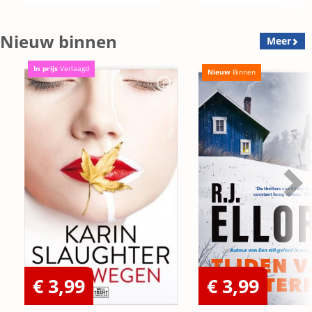
Nieuw binnen
Meer
In prijs
Verlaagd
Nieuw
Binnen
€ 3,99
€ 3,99