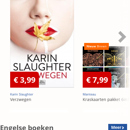
Nieuw
Binnen
€ 3,99
€ 7,99
Karin Slaughter
Manteau
Verzwegen
Kraskaarten pakket 6in1
Engelse boeken
Meer