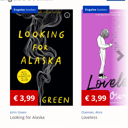
Engelse
boeken
Engelse
boeken
€ 3,99
€ 3,99
John Green
Oseman, Alice
Looking for Alaska
Loveless