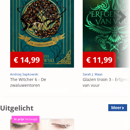
€ 14,99
€ 11,99
Andrzej Sapkowski
Sarah J. Maas
The Witcher 6 - De
Glazen troon 3 - Erfgen
zwaluwentoren
van vuur
Uitgelicht
Meer
In prijs
Verlaagd