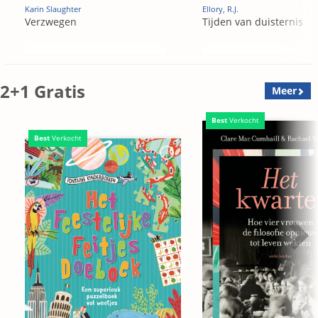
Karin Slaughter
Ellory, R.J.
Verzwegen
Tijden van duisternis
2+1 Gratis
Meer
Best
Verkocht
Best
Verkocht