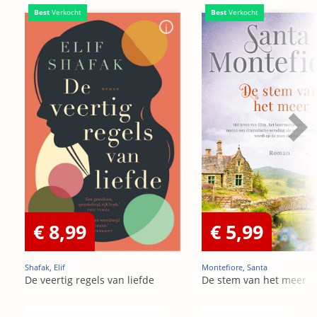
Best
Verkocht
Best
Verkocht
€ 8,99
€ 5,99
Shafak, Elif
Montefiore, Santa
De veertig regels van liefde
De stem van het meer