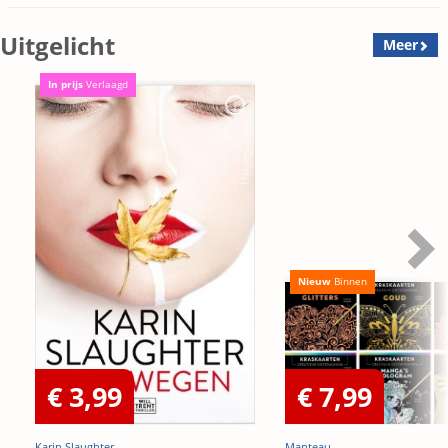
Uitgelicht
Meer
In prijs
Verlaagd
Nieuw
Binnen
€ 3,99
€ 7,99
Karin Slaughter
Manteau