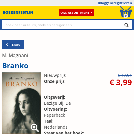
Inloggen/registreren
ONS ASSORTIMENT
0
TERUG
M. Magnani
Branko
Nieuwprijs
€ 17,91
€ 3,99
Onze prijs
Uitgeverij:
Bezige Bij, De
Uitvoering:
Paperback
Taal:
Nederlands
Staat van het boek: