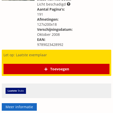
Licht beschadigd
Aantal Pagina's:
191
Afmetingen:
127x200x18
Verschijningsdatum:
Oktober 2008
EAN:
9789023428992
Let op: Laatste exemplaar
Toevoegen
Laatste
Stuks
Meer informatie