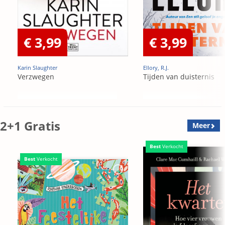
€ 3,99
€ 3,99
Karin Slaughter
Ellory, R.J.
Verzwegen
Tijden van duisternis
2+1 Gratis
Meer
Best
Verkocht
Best
Verkocht