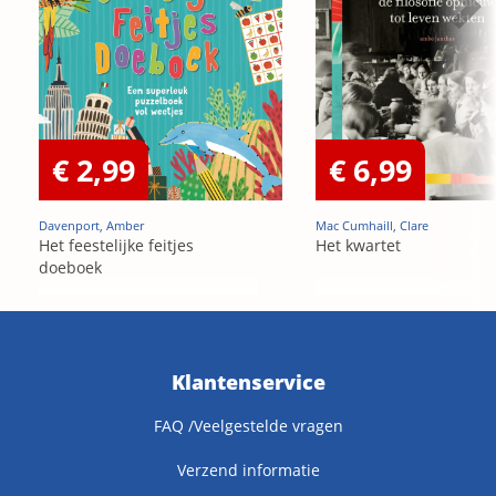
€ 2,99
€ 6,99
Davenport, Amber
Mac Cumhaill, Clare
Het feestelijke feitjes
Het kwartet
doeboek
Klantenservice
FAQ /Veelgestelde vragen
Verzend informatie