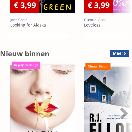
€ 3,99
€ 3,99
John Green
Oseman, Alice
Looking for Alaska
Loveless
Nieuw binnen
Meer
In prijs
Verlaagd
Nieuw
Binnen