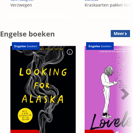
Verzwegen
Kraskaarten pakket 6in1
Engelse boeken
Meer
Engelse
boeken
Engelse
boeken