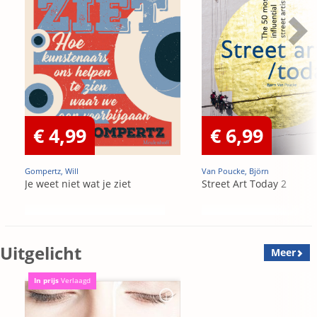
€ 4,99
€ 6,99
Gompertz, Will
Van Poucke, Björn
Je weet niet wat je ziet
Street Art Today 2
Uitgelicht
Meer
In prijs
Verlaagd