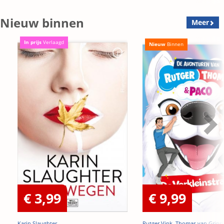
Nieuw binnen
Meer
In prijs
Verlaagd
Nieuw
Binnen
€ 3,99
€ 9,99
Karin Slaughter
Rutger Vink, Thomas van Grins