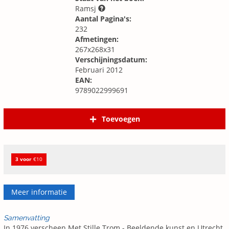
Ramsj
Aantal Pagina's:
232
Afmetingen:
267x268x31
Verschijningsdatum:
Februari 2012
EAN:
9789022999691
Toevoegen
3 voor
€10
Meer informatie
Samenvatting
In 1976 verscheen Met Stille Trom - Beeldende kunst en Utrecht