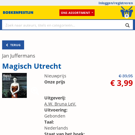
Inloggen/registreren
ONS ASSORTIMENT
0
TERUG
Jan Juffermans
Magisch Utrecht
Nieuwprijs
€ 39,95
€ 3,99
Onze prijs
Uitgeverij:
A.W. Bruna LeV.
Uitvoering:
Gebonden
Taal:
Nederlands
Staat van het boek: