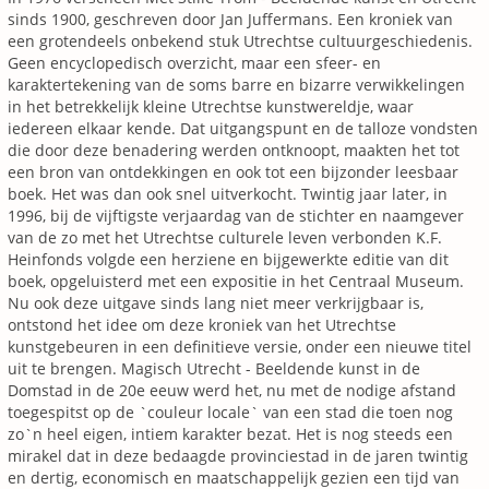
sinds 1900, geschreven door Jan Juffermans. Een kroniek van
een grotendeels onbekend stuk Utrechtse cultuurgeschiedenis.
Geen encyclopedisch overzicht, maar een sfeer- en
karaktertekening van de soms barre en bizarre verwikkelingen
in het betrekkelijk kleine Utrechtse kunstwereldje, waar
iedereen elkaar kende. Dat uitgangspunt en de talloze vondsten
die door deze benadering werden ontknoopt, maakten het tot
een bron van ontdekkingen en ook tot een bijzonder leesbaar
boek. Het was dan ook snel uitverkocht. Twintig jaar later, in
1996, bij de vijftigste verjaardag van de stichter en naamgever
van de zo met het Utrechtse culturele leven verbonden K.F.
Heinfonds volgde een herziene en bijgewerkte editie van dit
boek, opgeluisterd met een expositie in het Centraal Museum.
Nu ook deze uitgave sinds lang niet meer verkrijgbaar is,
ontstond het idee om deze kroniek van het Utrechtse
kunstgebeuren in een definitieve versie, onder een nieuwe titel
uit te brengen. Magisch Utrecht - Beeldende kunst in de
Domstad in de 20e eeuw werd het, nu met de nodige afstand
toegespitst op de `couleur locale` van een stad die toen nog
zo`n heel eigen, intiem karakter bezat. Het is nog steeds een
mirakel dat in deze bedaagde provinciestad in de jaren twintig
en dertig, economisch en maatschappelijk gezien een tijd van