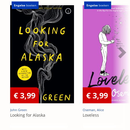
Engelse
boeken
Engelse
boeken
€ 3,99
€ 3,99
John Green
Oseman, Alice
Looking for Alaska
Loveless