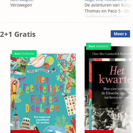
Verzwegen
De avonturen van Rutge
Thomas en Paco 5 - De
Verkleinstraal (Special
Edition)
2+1 Gratis
Meer
Best
Verkocht
Best
Verkocht