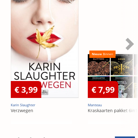
Nieuw
Binnen
€ 3,99
€ 7,99
Karin Slaughter
Manteau
Verzwegen
Kraskaarten pakket 6in1