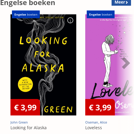
Engelse boeken
Meer
Engelse
boeken
Engelse
boeken
€ 3,99
€ 3,99
John Green
Oseman, Alice
Looking for Alaska
Loveless