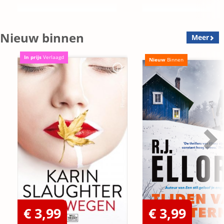
Nieuw binnen
Meer
In prijs
Verlaagd
Nieuw
Binnen
€ 3,99
€ 3,99