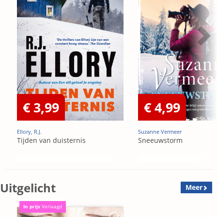
€ 3,99
€ 4,99
Ellory, R.J.
Suzanne Vermeer
Tijden van duisternis
Sneeuwstorm
Uitgelicht
Meer
In prijs
Verlaagd