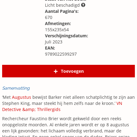
Licht beschadigd
Aantal Pagina's:
670
Afmetingen:
155x235x54
Verschijningsdatum:
Juli 2023
EAN:
9789022599297
Toevoegen
Samenvatting
‘Met
Augustus
bewijst Barker niet alleen schatplichtig te zijn aan
Stephen King, maar steekt hij hem zelfs naar de kroon.’
VN
Detective &amp; Thrillergids
Rechercheur Faustino Brier wordt gekweld door een reeks
onopgeloste moorden. Al enkele jaren wordt er op 8 augustus
een lijk gevonden: het lichaam volledig verbrand, maar de
kleding intact. En geen enkel spoor van de dader. Briers enige