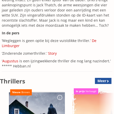
aanknopingspunt is Jack Thatch, de arme weesjongen die vier
jaar geleden zijn ouders verloor door een aanrijding met een
witte SUV. Zijn vinger­afdrukken stonden op de ID-kaart van het
recentste slachtoffer. Maar Jack is nog maar een kind en kan
onmogelijk iets met deze moordzaak te maken hebben… Toch?
In de pers
‘Wegleggen is geen optie bij deze vuistdikke thriller.’
De
Limburger
‘Zinderende zomerthriller.’
Story
‘
Augustus
is een ijzingwekkende thriller die nog lang nazindert.’
***** Hebban.nl
Thrillers
Meer
In prijs
Verlaagd
Nieuw
Binnen