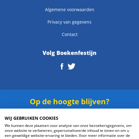
Algemene voorwaarden
Privacy van gegevens
Contact
Volg Boekenfestijn
Op de hoogte blijven?
Schrijf je in voor onze
nieuwsbrief
.
WIJ GEBRUIKEN COOKIES
We kunnen deze plaatsen voor analyse van onze bezoekersgegevens, om
onze website te verbeteren, gepersonaliseerde inhoud te tonen en om u
een geweldige website-ervaring te bieden. Voor meer informatie over de