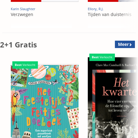
Karin Slaughter
Ellory, R.J.
Verzwegen
Tijden van duisternis
2+1 Gratis
Meer
Best
Verkocht
Best
Verkocht