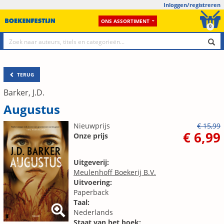
Inloggen/registreren
ONS ASSORTIMENT
0
TERUG
Barker, J.D.
Augustus
Nieuwprijs
€ 15,99
€ 6,99
Onze prijs
Uitgeverij:
Meulenhoff Boekerij B.V.
Uitvoering:
Paperback
Taal:
Nederlands
Staat van het boek: