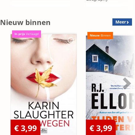
Nieuw binnen
Meer
In prijs
Verlaagd
Nieuw
Binnen
€ 3,99
€ 3,99