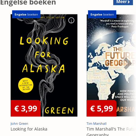
Engelse boeken
Meer
Engelse
boeken
Engelse
boeken
€ 3,99
€ 5,99
John Green
Tim Marshall
Looking for Alaska
Tim Marshall's The Futu
Geography