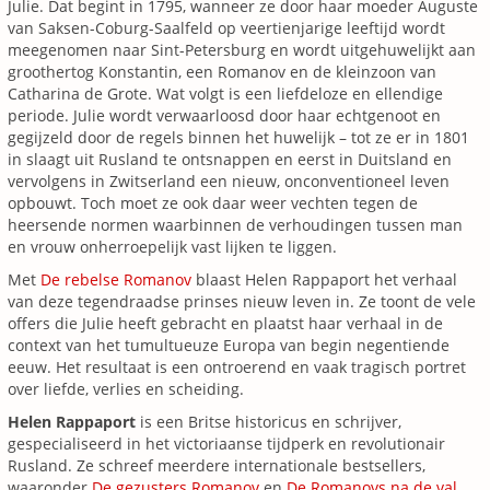
Julie. Dat begint in 1795, wanneer ze door haar moeder Auguste
van Saksen-Coburg-Saalfeld op veertienjarige leeftijd wordt
meegenomen naar Sint-Petersburg en wordt uitgehuwelijkt aan
groothertog Konstantin, een Romanov en de kleinzoon van
Catharina de Grote. Wat volgt is een liefdeloze en ellendige
periode. Julie wordt verwaarloosd door haar echtgenoot en
gegijzeld door de regels binnen het huwelijk – tot ze er in 1801
in slaagt uit Rusland te ontsnappen en eerst in Duitsland en
vervolgens in Zwitserland een nieuw, onconventioneel leven
opbouwt. Toch moet ze ook daar weer vechten tegen de
heersende normen waarbinnen de verhoudingen tussen man
en vrouw onherroepelijk vast lijken te liggen.
Met
De rebelse Romanov
blaast Helen Rappaport het verhaal
van deze tegendraadse prinses nieuw leven in. Ze toont de vele
offers die Julie heeft gebracht en plaatst haar verhaal in de
context van het tumultueuze Europa van begin negentiende
eeuw. Het resultaat is een ontroerend en vaak tragisch portret
over liefde, verlies en scheiding.
Helen Rappaport
is een Britse historicus en schrijver,
gespecialiseerd in het victoriaanse tijdperk en revolutionair
Rusland. Ze schreef meerdere internationale bestsellers,
waaronder
De gezusters
Romanov
en
De Romanovs na de val
.