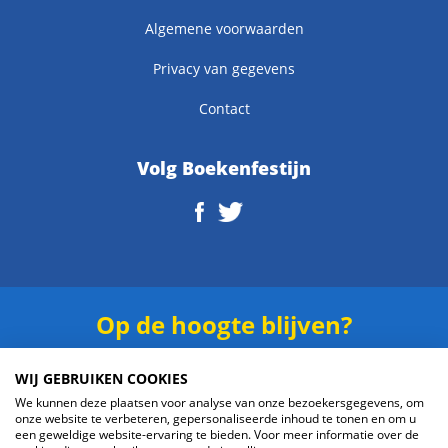
Algemene voorwaarden
Privacy van gegevens
Contact
Volg Boekenfestijn
Op de hoogte blijven?
Schrijf je in voor onze
nieuwsbrief
.
WIJ GEBRUIKEN COOKIES
We kunnen deze plaatsen voor analyse van onze bezoekersgegevens, om
onze website te verbeteren, gepersonaliseerde inhoud te tonen en om u
een geweldige website-ervaring te bieden. Voor meer informatie over de