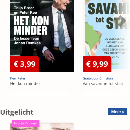
€ 3,99
€ 9,99
Kee, Peter
Grataloup, Christian
Het kon minder
Van savanne tot stad
Uitgelicht
Meer
In prijs
Verlaagd