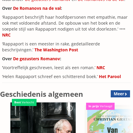
Over
De Romanovs na de val
:
‘Rappaport beschrijft haar hoofdpersonen met empathie, maar
ook met voldoende afstand. De opbouw van het boek en de
soepele stijl van Rappaport nodigen uit tot vlot doorlezen.’ ••••
NRC
‘Rappaport is een meester in rake, gedetailleerde
beschrijvingen.’
The Washington Post
Over
De gezusters Romanov
:
‘Voortreffelijk geschreven, leest als een roman.’
NRC
‘Helen Rappaport schreef een schitterend boek.’
Het Parool
Geschiedenis algemeen
Meer
Best
Verkocht
In prijs
Verlaagd