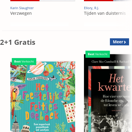
Karin Slaughter
Ellory, R.J.
Verzwegen
Tijden van duisternis
2+1 Gratis
Meer
Best
Verkocht
Best
Verkocht