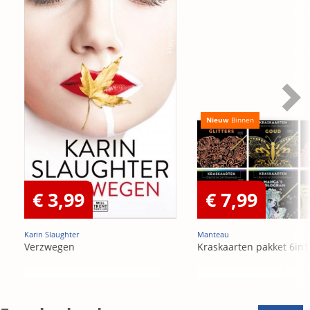
Nieuw
Binnen
€ 3,99
€ 7,99
Karin Slaughter
Manteau
Verzwegen
Kraskaarten pakket 6in1