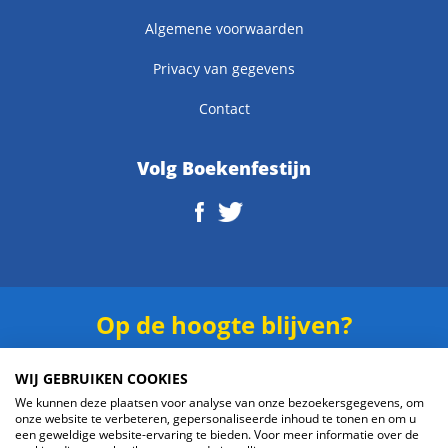
Algemene voorwaarden
Privacy van gegevens
Contact
Volg Boekenfestijn
Op de hoogte blijven?
Schrijf je in voor onze
nieuwsbrief
.
WIJ GEBRUIKEN COOKIES
We kunnen deze plaatsen voor analyse van onze bezoekersgegevens, om
onze website te verbeteren, gepersonaliseerde inhoud te tonen en om u
een geweldige website-ervaring te bieden. Voor meer informatie over de