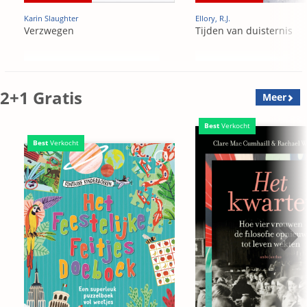
Karin Slaughter
Ellory, R.J.
Verzwegen
Tijden van duisternis
2+1 Gratis
Meer
Best
Verkocht
Best
Verkocht