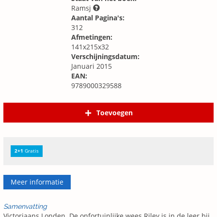
Ramsj
Aantal Pagina's:
312
Afmetingen:
141x215x32
Verschijningsdatum:
Januari 2015
EAN:
9789000329588
Toevoegen
2+1
Gratis
Meer informatie
Samenvatting
Victoriaans Londen. De onfortuinlijke wees Riley is in de leer bij