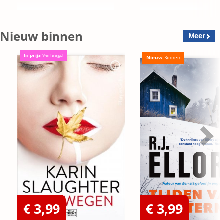
Nieuw binnen
Meer
In prijs
Verlaagd
Nieuw
Binnen
€ 3,99
€ 3,99