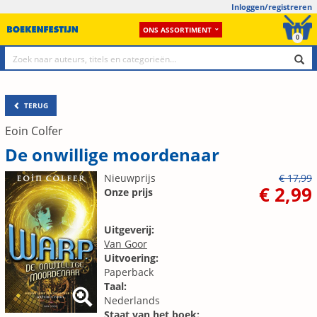
Inloggen/registreren
ONS ASSORTIMENT
0
TERUG
Eoin Colfer
De onwillige moordenaar
Nieuwprijs
€ 17,99
€ 2,99
Onze prijs
Uitgeverij:
Van Goor
Uitvoering:
Paperback
Taal:
Nederlands
Staat van het boek: