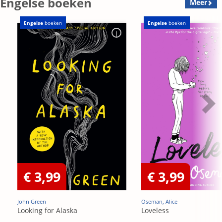
Engelse boeken
Meer
Engelse
boeken
Engelse
boeken
€ 3,99
€ 3,99
John Green
Oseman, Alice
Looking for Alaska
Loveless