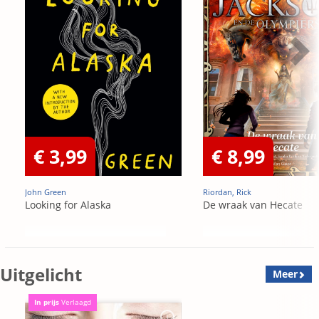
€ 3,99
€ 8,99
John Green
Riordan, Rick
Looking for Alaska
De wraak van Hecate
Uitgelicht
Meer
In prijs
Verlaagd