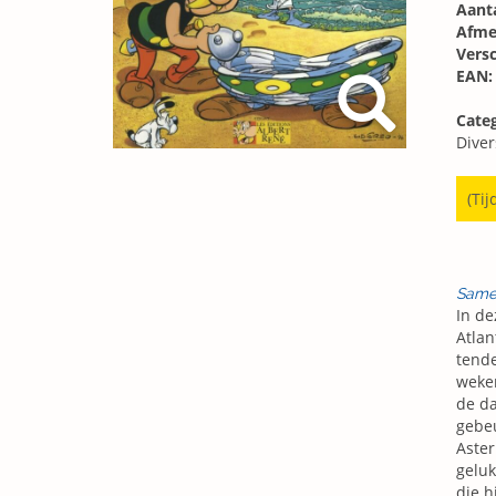
Aanta
Afme
Vers
EAN:
Categ
Diver
(Tij
Same
In de
Atlan
tende
weken
de da
gebeu
Aster
geluk
die h