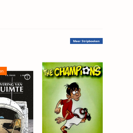
Meer
Stripboeken
en