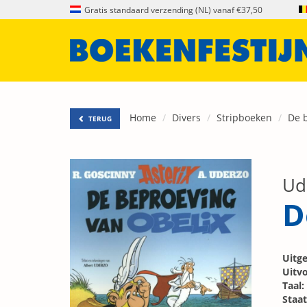
Gratis standaard verzending (NL) vanaf €37,50
Home
Divers
Stripboeken
De 
TERUG
Ud
D
Uitge
Uitvo
Taal:
Staat