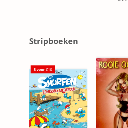
Stripboeken
3 voor
€10