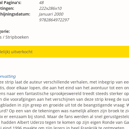
l Pagina's:
48
tingen:
222x286x10
chijningsdatum:
Januari 2000
9782864972297
orie:
s
/
Stripboeken
delijk) uitverkocht
nvatting
ze strip laat de auteur verschillende verhalen, met inbegrip van ee
tis, door elkaar lopen, die aan het eind van het avontuur tot een 
ns naar een fantastische sprookjeswereld treedt steeds sterker op
 die voorafgingen aan het verschijnen van deze strip kreeg de su
gbladen in zijn greep en groeide uit tot de beangstigende vraag: W
rd? Op een van de tekeningen was namelijk alleen zijn broek te zien
ix er eenzaam bij stond. Maar de fans werden al snel gerustgesteld
 hadden Albert Uderzo tegen te komen op zijn eigen Ronde van Gal
ij eind 1996 maakte om zijn lezers in heel Frankrijk te ontmoeten.