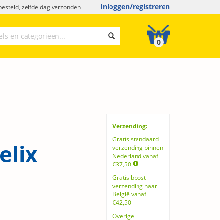
Inloggen/registreren
esteld, zelfde dag verzonden
0
Verzending:
Gratis standaard
elix
verzending binnen
Nederland vanaf
€37,50
Gratis bpost
verzending naar
België vanaf
€42,50
Overige