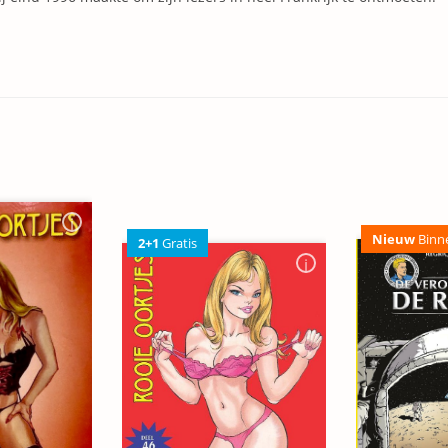
Nieuw
Binn
2+1
Gratis