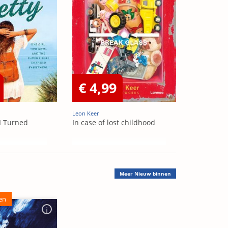
€ 4,99
Leon Keer
I Turned
In case of lost childhood
Meer
Nieuw binnen
en