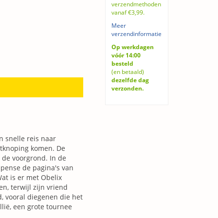
verzendmethoden
vanaf €3,99.
Meer
verzendinformatie
Op werkdagen
vóór 14:00
besteld
(en betaald)
dezelfde dag
verzonden.
n snelle reis naar
ontknoping komen. De
 de voorgrond. In de
spense de pagina's van
at is er met Obelix
, terwijl zijn vriend
, vooral diegenen die het
lië, een grote tournee