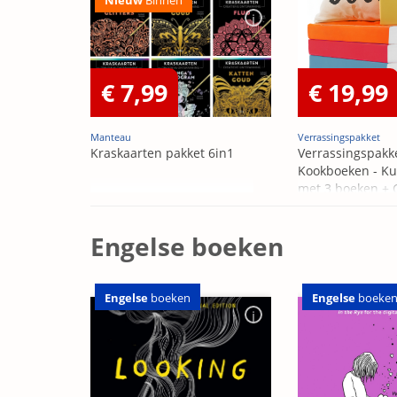
Nieuw
Binnen
€ 7,99
€ 19,99
Manteau
Verrassingspakket
Kraskaarten pakket 6in1
Verrassingspakk
Kookboeken - Ku
met 3 boeken +
OP=OP
Engelse boeken
Engelse
boeken
Engelse
boeke