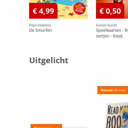
€ 4,99
€ 0,50
Peyo creations
Gurcan Gurcel
De Smurfen
Speelkaarten - R
oortjes - Rood
Uitgelicht
Nieuw
Binnen