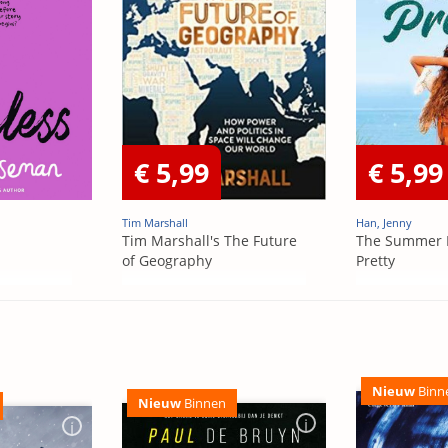
€ 5,99
€ 5,99
Tim Marshall
Han, Jenny
Tim Marshall's The Future
The Summer 
of Geography
Pretty
Nieuw
Binn
Nieuw
Binnen