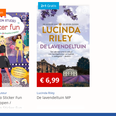
2+1
Gratis
en
€ 6,99
uteur
Lucinda Riley
o Sticker Fun
De lavendeltuin MP
ppen /
o Sticker Fun
abiller