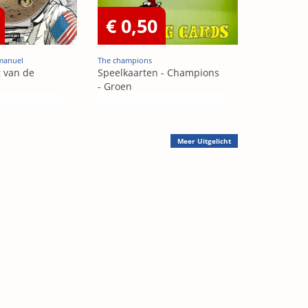
€ 0,50
mmanuel
The champions
g van de
Speelkaarten - Champions
- Groen
Meer
Uitgelicht