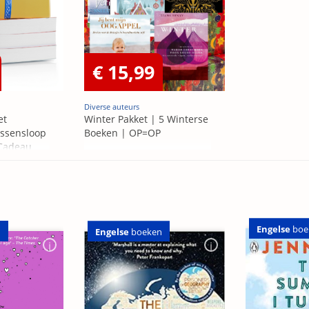
€ 15,99
Diverse auteurs
et
Winter Pakket | 5 Winterse
ssensloop
Boeken | OP=OP
 Cadeau
Engelse
boe
n
Engelse
boeken