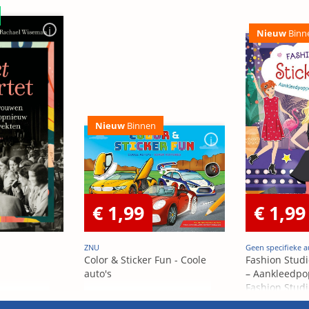
Nieuw
Binn
Nieuw
Binnen
€ 1,99
€ 1,99
ZNU
Geen specifieke a
Color & Sticker Fun - Coole
Fashion Studi
auto's
– Aankleedpo
Fashion Studi
– Poupées Á h