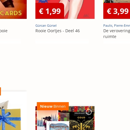
€ 1,99
€ 3,99
Gürcan Gürsel
Paulis, Pierre-E
ooie
Rooie Oortjes - Deel 46
De veroverin
ruimte
Nieuw
Binnen