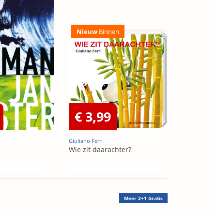
Nieuw
Binnen
€ 3,99
Giuliano Ferri
Wie zit daarachter?
Meer
2+1 Gratis