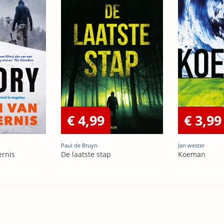
€ 4,99
€ 3,99
Paul de Bruyn
Jan wester
ernis
De laatste stap
Koeman