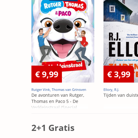
€ 9,99
€ 3,99
Rutger Vink, Thomas van Grinsven
Ellory, R.J.
De avonturen van Rutger,
Tijden van duist
Thomas en Paco 5 - De
Verkleinstraal (Special
Edition)
2+1 Gratis