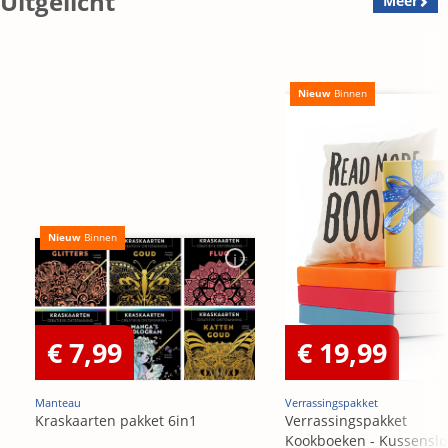
Uitgelicht
Meer
Nieuw
Binnen
Nieuw
Binnen
€ 7,99
€ 19,99
Manteau
Verrassingspakket
Kraskaarten pakket 6in1
Verrassingspakket
Kookboeken - Kussensl