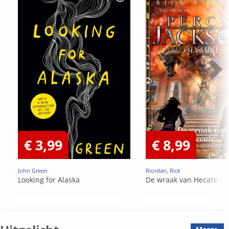
€ 3,99
€ 8,99
John Green
Riordan, Rick
Looking for Alaska
De wraak van Hecate