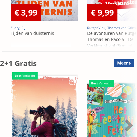
€ 3,99
€ 9,99
Ellory, R.J.
Rutger Vink, Thomas van Grins
Tijden van duisternis
De avonturen van Rutge
Thomas en Paco 5 - De
Verkleinstraal (Special
Edition)
2+1 Gratis
Meer
Best
Verkocht
Best
Verkocht