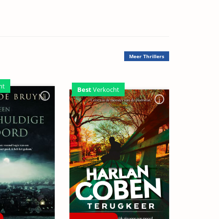
Meer
Thrillers
ht
Best
Verkocht