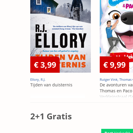
€ 3,99
€ 9,99
Ellory, R.J.
Rutger Vink, Thomas 
Tijden van duisternis
De avonturen va
Thomas en Paco 
Verkleinstraal (S
Edition)
2+1 Gratis
Best
Verkocht