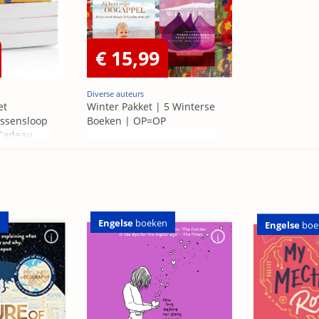
€ 15,99
Diverse auteurs
et
Winter Pakket | 5 Winterse
ssensloop
Boeken | OP=OP
 Cadeau
Engelse
boeken
n
Engelse
boe