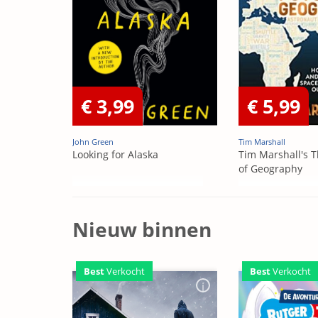
€ 3,99
€ 5,99
John Green
Tim Marshall
Looking for Alaska
Tim Marshall's T
of Geography
Nieuw binnen
Best
Verkocht
Best
Verkocht