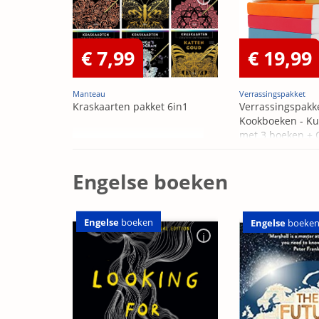
€ 7,99
€ 19,99
Manteau
Verrassingspakket
Kraskaarten pakket 6in1
Verrassingspakk
Kookboeken - Ku
met 3 boeken +
OP=OP
Engelse boeken
Engelse
boeken
Engelse
boeke