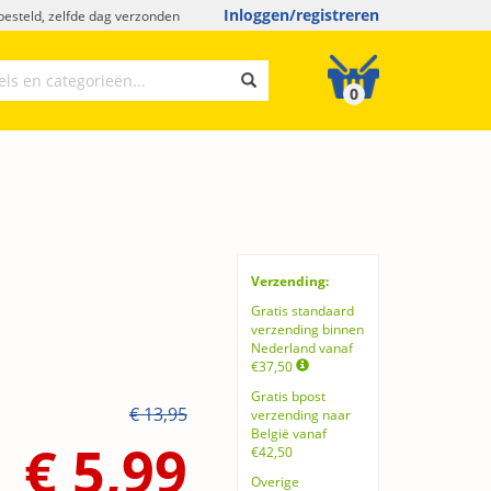
Inloggen/registreren
esteld, zelfde dag verzonden
0
Verzending:
Gratis standaard
verzending binnen
Nederland vanaf
€37,50
Gratis bpost
€ 13,95
verzending naar
België vanaf
€ 5,99
€42,50
Overige