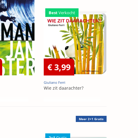
Best
Verkocht
€ 3,99
Giuliano Ferri
Wie zit daarachter?
Meer
2+1 Gratis
2+1
Gratis