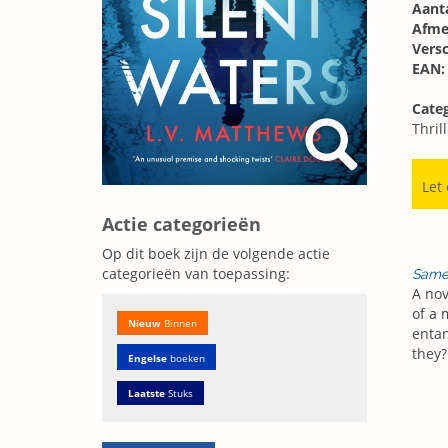
Aanta
Afme
Vers
EAN:
Categ
Thril
Let
Actie categorieën
Op dit boek zijn de volgende actie
categorieën van toepassing:
Same
A nov
of a 
Nieuw
Binnen
entan
they?
Engelse
boeken
Laatste
Stuks