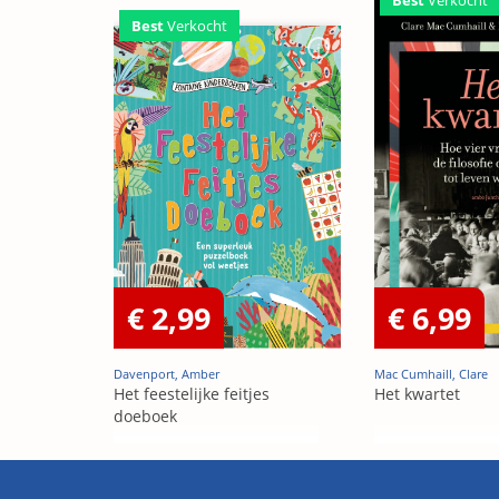
Best
Verkocht
€ 2,99
€ 6,99
Davenport, Amber
Mac Cumhaill, Clare
Het feestelijke feitjes
Het kwartet
doeboek