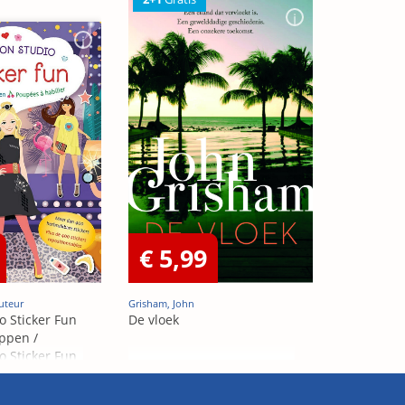
€ 5,99
uteur
Grisham, John
o Sticker Fun
De vloek
ppen /
o Sticker Fun
abiller