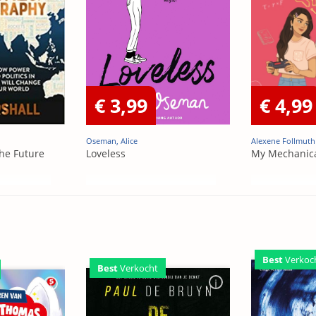
€ 3,99
€ 4,99
Oseman, Alice
Alexene Follmuth
he Future
Loveless
My Mechanic
Best
Verkoc
Best
Verkocht