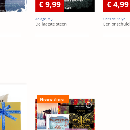
€ 9,99
€ 4,99
Arlidge, M.J.
Chris de Bruyn
De laatste steen
Een onschuld
Nieuw
Binnen