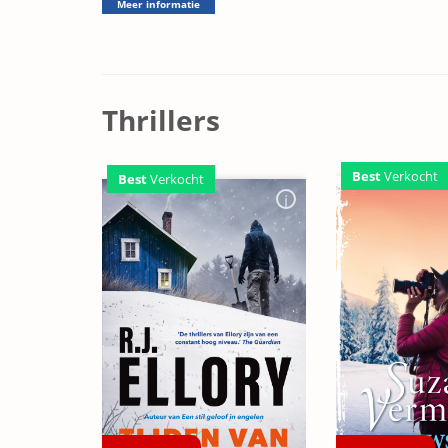
Meer informatie
Thrillers
Best
Verkocht
Best
Verkocht