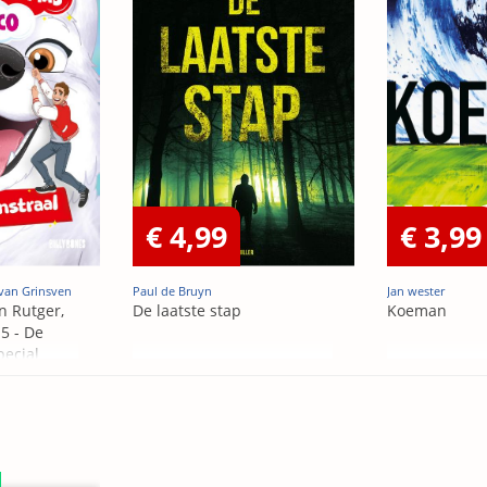
€ 4,99
€ 3,99
van Grinsven
Paul de Bruyn
Jan wester
n Rutger,
De laatste stap
Koeman
5 - De
pecial