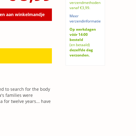
verzendmethoden
vanaf €3,99.
en aan winkelmandje
Meer
verzendinformatie
Op werkdagen
vóór 14:00
besteld
(en betaald)
dezelfde dag
verzonden.
ed to search for the body
a's families were
a for twelve years... have