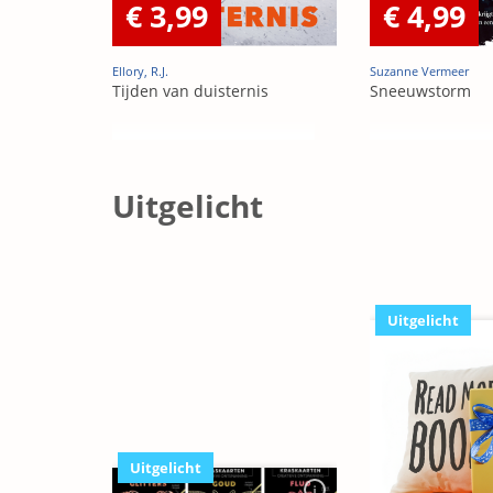
€ 3,99
€ 4,99
Ellory, R.J.
Suzanne Vermeer
Tijden van duisternis
Sneeuwstorm
Uitgelicht
Uitgelicht
Uitgelicht