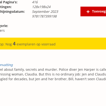
l Pagina's:
416
tingen:
128x198x24
Toevoeg
chijningsdatum:
September 2023
9781787399198
orie:
lers
4
 op: Nog
exemplaren op voorraad
nvatting
el about family, secrets and murder. Police diver Jen Harper is call
missing woman, Claudia. But this is no ordinary job: Jen and Claudi
gled for decades, but Jen and her brother, Bill, haven't seen Claudi