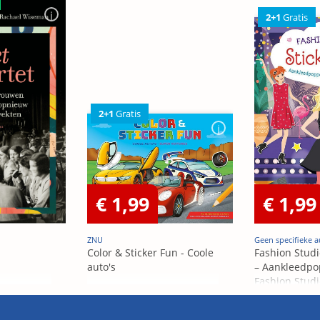
2+1
Gratis
2+1
Gratis
€ 1,99
€ 1,99
ZNU
Geen specifieke a
Color & Sticker Fun - Coole
Fashion Studi
auto's
– Aankleedpo
Fashion Studi
– Poupées Á h