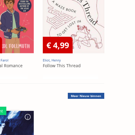
€ 4,99
 Farol
Eliot, Henry
al Romance
Follow This Thread
Meer
Nieuw binnen
ht