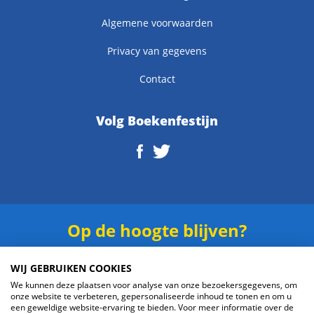
Algemene voorwaarden
Privacy van gegevens
Contact
Volg Boekenfestijn
Op de hoogte blijven?
Schrijf je in voor onze
nieuwsbrief
.
WIJ GEBRUIKEN COOKIES
We kunnen deze plaatsen voor analyse van onze bezoekersgegevens, om
onze website te verbeteren, gepersonaliseerde inhoud te tonen en om u
een geweldige website-ervaring te bieden. Voor meer informatie over de