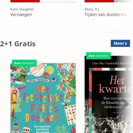
Karin Slaughter
Ellory, R.J.
Verzwegen
Tijden van duisternis
2+1 Gratis
Meer
Best
Verkocht
Best
Verkocht