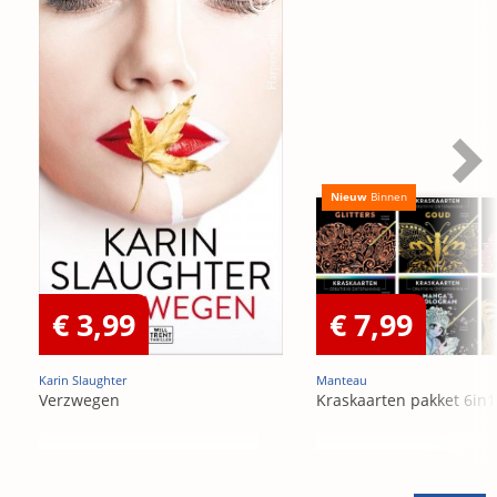
Nieuw
Binnen
€ 3,99
€ 7,99
Karin Slaughter
Manteau
Verzwegen
Kraskaarten pakket 6in1