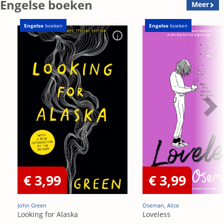
Engelse boeken
Meer
Engelse
boeken
Engelse
boeken
€ 3,99
€ 3,99
John Green
Oseman, Alice
Looking for Alaska
Loveless