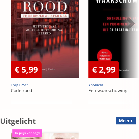
€ 5,99
€ 2,99
Thijs Broer
Anoniem
Code rood
Een waarschuwing
Uitgelicht
Meer
In prijs
Verlaagd