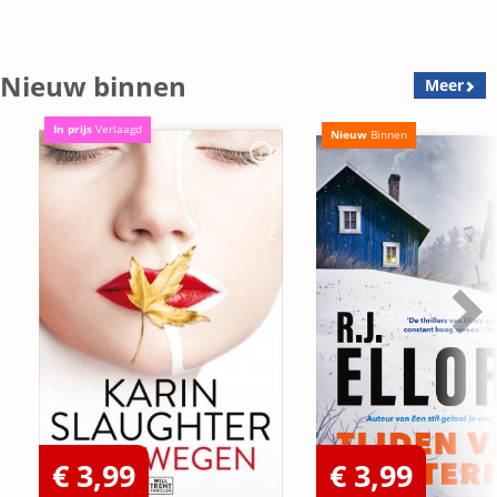
Nieuw binnen
Meer
In prijs
Verlaagd
Nieuw
Binnen
€ 3,99
€ 3,99