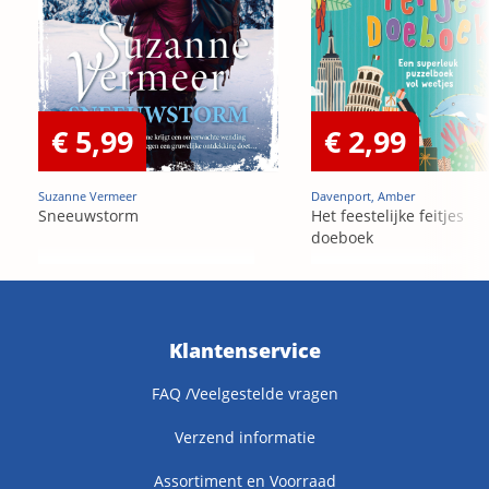
€ 5,99
€ 2,99
Suzanne Vermeer
Davenport, Amber
Sneeuwstorm
Het feestelijke feitjes
doeboek
Klantenservice
FAQ /Veelgestelde vragen
Verzend informatie
Assortiment en Voorraad