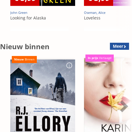
John Green
Oseman, Alice
Looking for Alaska
Loveless
Nieuw binnen
Meer
In prijs
Verlaagd
Nieuw
Binnen