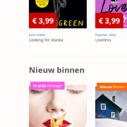
€ 3,99
€ 3,99
John Green
Oseman, Alice
Looking for Alaska
Loveless
Nieuw binnen
In prijs
Verlaagd
Nieuw
Binnen