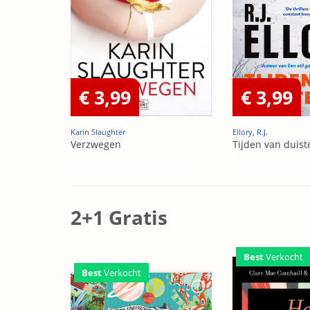
€ 3,99
€ 3,99
Karin Slaughter
Ellory, R.J.
Verzwegen
Tijden van duist
2+1 Gratis
Best
Verkocht
Best
Verkocht