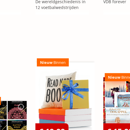
De wereldgeschiedenis in
VDB forever
12 voetbalwedstrijden
Nieuw
Binnen
Nieuw
Binn