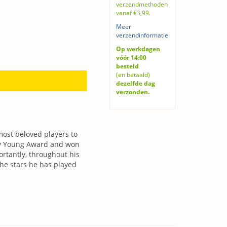
verzendmethoden
vanaf €3,99.
Meer
verzendinformatie
Op werkdagen
vóór 14:00
besteld
(en betaald)
dezelfde dag
verzonden.
most beloved players to
 Cy Young Award and won
rtantly, throughout his
the stars he has played