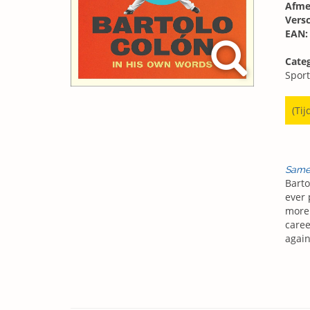
Afme
Vers
EAN:
Categ
Spor
(Tij
Same
Barto
ever 
more 
caree
again