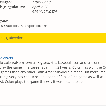
tingen:
178x229x18
chijningsdatum:
April 2020
9781419740374
orie:
t & Outdoor
/
Alle sportboeken
delijk) uitverkocht
nvatting
lo Colón?also known as Big Sexy?is a baseball icon and one of the 
play the game. In a career spanning 21 years, Colón has won the
games than any other Latin American–born pitcher. But more impo
r, Big Sexy has captured the hearts of fans of the game as well as 
st. Colón plays the game the way it was meant to be.