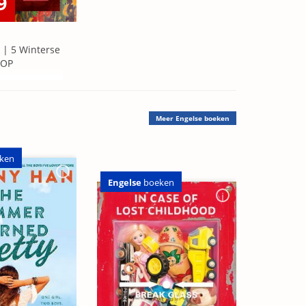
9
 | 5 Winterse
=OP
Meer
Engelse boeken
ken
Engelse
boeken