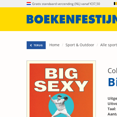
Gratis standaard verzending (NL) vanaf €37,50
Home
Sport & Outdoor
Alle spor
TERUG
Co
B
Uitge
Uitvo
Taal:
Aanta