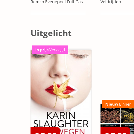
Remco Evenepoel Full Gas
Veldrijden
Uitgelicht
In prijs
Verlaagd
Nieuw
Binnen