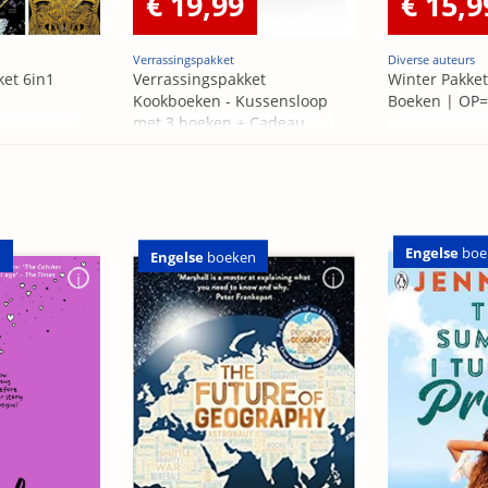
€ 19,99
€ 15,9
Verrassingspakket
Diverse auteurs
ket 6in1
Verrassingspakket
Winter Pakket
Kookboeken - Kussensloop
Boeken | OP
met 3 boeken + Cadeau
OP=OP
Engelse
boe
n
Engelse
boeken