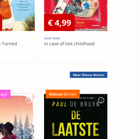
€ 4,99
Leon Keer
I Turned
In case of lost childhood
Meer
Nieuw binnen
aagd
Nieuw
Binnen