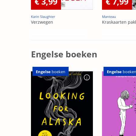
€ 3,99
€ 7,99
Karin Slaughter
Manteau
Verzwegen
Kraskaarten pak
Engelse boeken
Engelse
boeken
Engelse
boeke