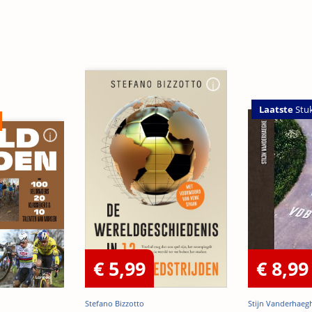
Laatste
Stu
€ 5,99
€ 8,99
Stefano Bizzotto
Stijn Vanderhaeg