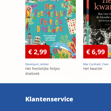
€ 2,99
€ 6,99
Davenport, Amber
Mac Cumhaill, Clare
Het feestelijke feitjes
Het kwartet
doeboek
Klantenservice