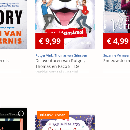
€ 9,99
€ 4,99
Rutger Vink, Thomas van Grinsven
Suzanne Vermeer
ernis
De avonturen van Rutger,
Sneeuwstorm
Thomas en Paco 5 - De
Verkleinstraal (Special
Edition)
Nieuw
Binnen