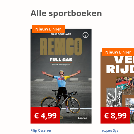
Alle sportboeken
Nieuw
Binnen
Nieuw
Binnen
€ 4,99
€ 8,99
Filip Osselaer
Jacques Sys