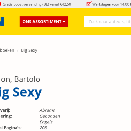
Gratis bpost verzending (BE) vanaf €42,50
Werkdagen voor 14:00 b
ONS ASSORTIMENT
tboeken
Big Sexy
lon, Bartolo
ig Sexy
verij:
Abrams
ering:
Gebonden
Engels
l Pagina's:
208