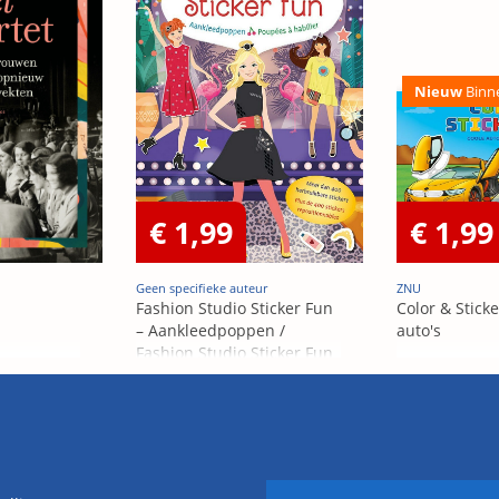
Nieuw
Binn
€ 1,99
€ 1,99
Geen specifieke auteur
ZNU
Fashion Studio Sticker Fun
Color & Sticke
– Aankleedpoppen /
auto's
Fashion Studio Sticker Fun
– Poupées Á habiller