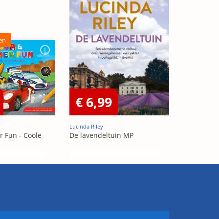
en
€ 6,99
Lucinda Riley
r Fun - Coole
De lavendeltuin MP