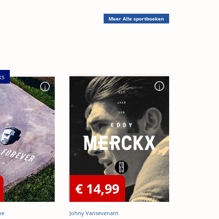
Meer
Alle sportboeken
ks
€ 14,99
he
Johny Vansevenant