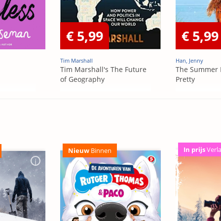
€ 5,99
€ 5,99
Tim Marshall
Han, Jenny
Tim Marshall's The Future
The Summer 
of Geography
Pretty
In prijs
Verl
Nieuw
Binnen