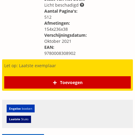
Licht beschadigd
Aantal Pagina's:
512
Afmetingen:
154x236x38
Verschijningsdatum:
Oktober 2021
EAN:
9780008308902
Let op: Laatste exemplaar
Toevoegen
Engelse
boeken
Laatste
Stuks