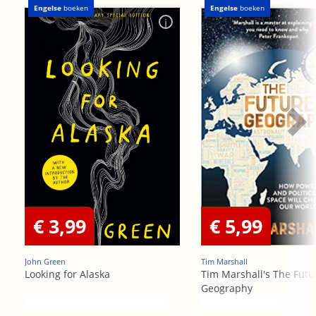
Engelse
boeken
Engelse
boeken
€ 3,99
€ 5,99
John Green
Tim Marshall
Looking for Alaska
Tim Marshall's The Futu
Geography