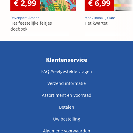
€ 2,99
€ 6,99
Davenport, Amber
Mac Cumhaill, Clare
Het feestelijke feitjes
Het kwartet
doeboek
Klantenservice
FAQ /Veelgestelde vragen
Verzend informatie
Assortiment en Voorraad
Betalen
Uw bestelling
Algemene voorwaarden