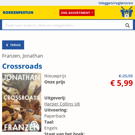
Inloggen/registreren
ONS ASSORTIMENT
0
TERUG
Franzen, Jonathan
Crossroads
Nieuwprijs
€ 25,95
€ 5,99
Onze prijs
Uitgeverij:
Harper Collins UK
Uitvoering:
Paperback
Taal:
Engels
Staat van het boek: