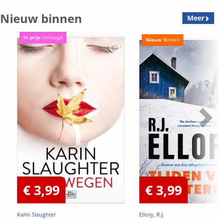
Nieuw binnen
Meer
In prijs
Verlaagd
Nieuw
Binnen
€ 3,99
€ 3,99
Karin Slaughter
Ellory, R.J.