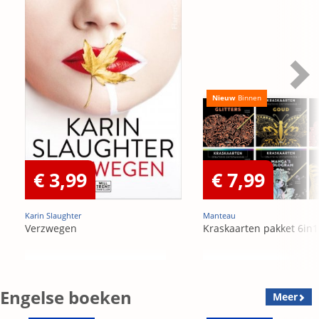
Nieuw
Binnen
€ 3,99
€ 7,99
Karin Slaughter
Manteau
Verzwegen
Kraskaarten pakket 6in1
Engelse boeken
Meer