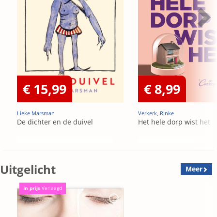
€ 15,99
€ 8,99
Lieke Marsman
Verkerk, Rinke
De dichter en de duivel
Het hele dorp wist het
Uitgelicht
Meer
In prijs
Verlaagd