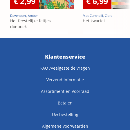
€ 2,99
€ 6,99
Davenport, Amber
Mac Cumhaill, Clare
Het feestelijke feitjes
Het kwartet
doeboek
Klantenservice
FAQ /Veelgestelde vragen
Verzend informatie
Assortiment en Voorraad
Betalen
Uw bestelling
Algemene voorwaarden