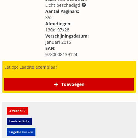
Licht beschadigd
Aantal Pagina's:
352
Afmetingen:
130x197x28
Verschijningsdatum:
Januari 2015
EAN:
9780008139124
Let op: Laatste exemplaar
Toevoegen
3 voor
€10
Laatste
Stuks
Engelse
boeken