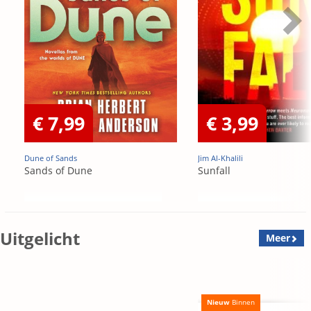
€ 7,99
€ 3,99
Dune of Sands
Jim Al-Khalili
Sands of Dune
Sunfall
Uitgelicht
Meer
Nieuw
Binnen