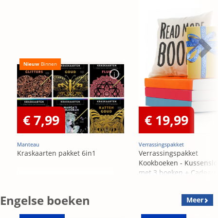
Nieuw
Binnen
€ 7,99
€ 19,99
Manteau
Verrassingspakket
Kraskaarten pakket 6in1
Verrassingspakket
Kookboeken - Kussensl
met 3 boeken + Cadeau
OP=OP
Engelse boeken
Meer