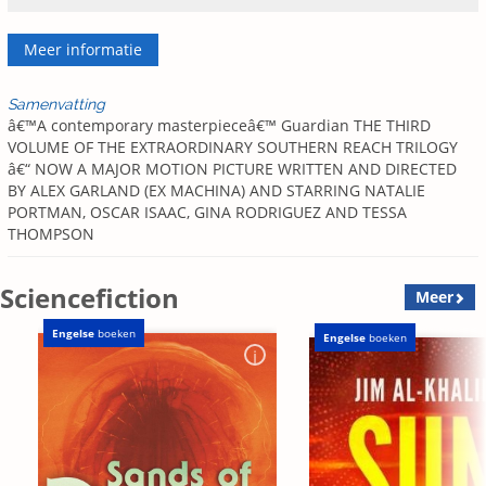
Meer informatie
Samenvatting
â€™A contemporary masterpieceâ€™ Guardian THE THIRD
VOLUME OF THE EXTRAORDINARY SOUTHERN REACH TRILOGY
â€“ NOW A MAJOR MOTION PICTURE WRITTEN AND DIRECTED
BY ALEX GARLAND (EX MACHINA) AND STARRING NATALIE
PORTMAN, OSCAR ISAAC, GINA RODRIGUEZ AND TESSA
THOMPSON
Sciencefiction
Meer
Engelse
boeken
Engelse
boeken