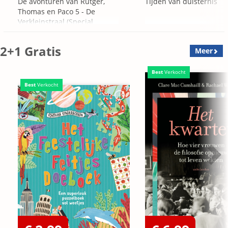
De avonturen van Rutger,
Tijden van duisternis
Thomas en Paco 5 - De
Verkleinstraal (Special
Edition)
2+1 Gratis
Meer
Best
Verkocht
Best
Verkocht