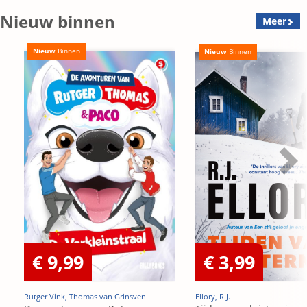
Nieuw binnen
Meer
Nieuw
Binnen
Nieuw
Binnen
€ 9,99
€ 3,99
Rutger Vink, Thomas van Grinsven
Ellory, R.J.