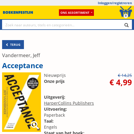
Inloggen/registreren
ONS ASSORTIMENT
0
TERUG
Vandermeer, Jeff
Acceptance
Nieuwprijs
€ 14,25
€ 4,99
Onze prijs
Uitgeverij:
HarperCollins Publishers
Uitvoering:
Paperback
Taal:
Engels
Staat van het boek: