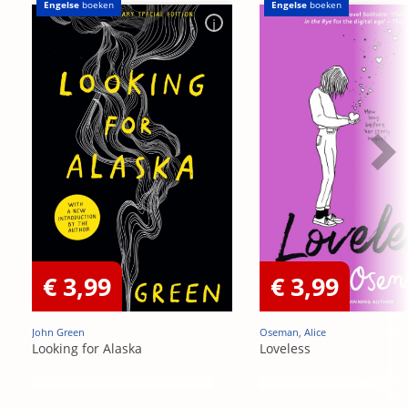
Engelse
boeken
Engelse
boeken
€ 3,99
€ 3,99
John Green
Oseman, Alice
Looking for Alaska
Loveless