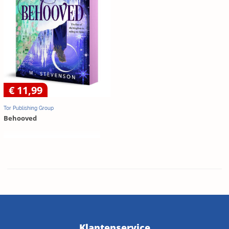
€ 11,99
Tor Publishing Group
Behooved
Klantenservice